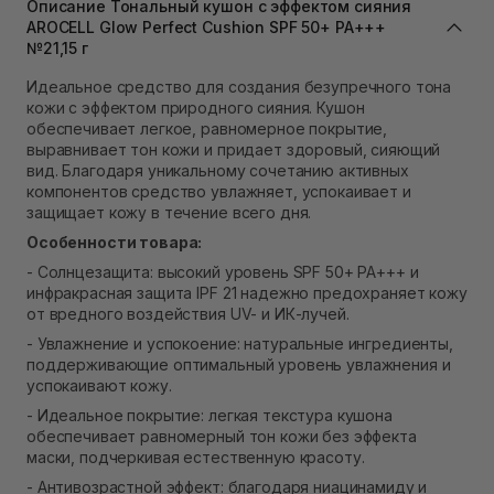
Самовывоз г. Львов ул. Степана Бандеры 43
Описание Тональный кушон с эффектом сияния
Нет в наличии!
AROCELL Glow Perfect Cushion SPF 50+ PA+++
Самовывоз Ровно
№21,15 г
В наличии
Идеальное средство для создания безупречного тона
Самовывоз г. Ровно, ул. Кулика и Гудачека 23 (ТЦ
кожи с эффектом природного сияния. Кушон
Экватор)
обеспечивает легкое, равномерное покрытие,
Нет в наличии!
выравнивает тон кожи и придает здоровый, сияющий
вид. Благодаря уникальному сочетанию активных
компонентов средство увлажняет, успокаивает и
защищает кожу в течение всего дня.
Особенности товара:
- Солнцезащита: высокий уровень SPF 50+ PA+++ и
инфракрасная защита IPF 21 надежно предохраняет кожу
от вредного воздействия UV- и ИК-лучей.
- Увлажнение и успокоение: натуральные ингредиенты,
поддерживающие оптимальный уровень увлажнения и
успокаивают кожу.
- Идеальное покрытие: легкая текстура кушона
обеспечивает равномерный тон кожи без эффекта
маски, подчеркивая естественную красоту.
- Антивозрастной эффект: благодаря ниацинамиду и