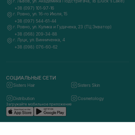
г. Львов, ул. Академика Подстригача, 1В (Duck's Lake)
+38 (097) 101-97-16
г. Ровно, ул. 16-го Июля, 15
+38 (097) 544-61-44
г. Ровно, ул. Кулика и Гудачека, 23 (ТЦ Экватор)
+38 (068) 209-34-88
г. Луцк, ул. Винниченка, 4
+38 (098) 076-60-62
СОЦИАЛЬНЫЕ СЕТИ
Sisters Hair
Sisters Skin
Distribution
Cosmetology
Загружайте мобильное приложение