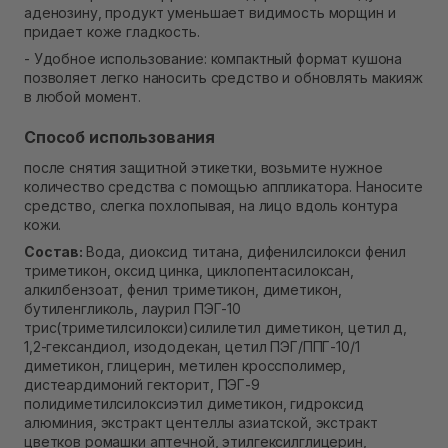
аденозину, продукт уменьшает видимость морщин и
придает коже гладкость.
- Удобное использование: компактный формат кушона
позволяет легко наносить средство и обновлять макияж
в любой момент.
Способ использования
после снятия защитной этикетки, возьмите нужное
количество средства с помощью аппликатора. Наносите
средство, слегка похлопывая, на лицо вдоль контура
кожи.
Состав:
Вода, диоксид титана, дифенилсилокси фенил
триметикон, оксид цинка, циклопентасилоксан,
алкилбензоат, фенил триметикон, диметикон,
бутиленгликоль, лаурил ПЭГ-10
трис(триметилсилокси)силилетил диметикон, цетил д,
1,2-гександиол, изододекан, цетил ПЭГ/ППГ-10/1
диметикон, глицерин, метилен кроссполимер,
дистеардимоний гекторит, ПЭГ-9
полидиметилсилоксиэтил диметикон, гидроксид
алюминия, экстракт центеллы азиатской, экстракт
цветков ромашки аптечной, этилгексилглицерин,