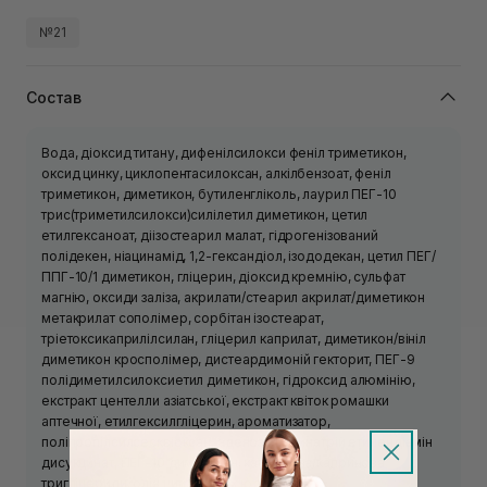
№21
Состав
Вода, діоксид титану, дифенілсилокси феніл триметикон,
оксид цинку, циклопентасилоксан, алкілбензоат, феніл
триметикон, диметикон, бутиленгліколь, лаурил ПЕГ-10
трис(триметилсилокси)силілетил диметикон, цетил
етилгексаноат, діізостеарил малат, гідрогенізований
полідекен, ніацинамід, 1,2-гександіол, ізододекан, цетил ПЕГ/
ППГ-10/1 диметикон, гліцерин, діоксид кремнію, сульфат
магнію, оксиди заліза, акрилати/стеарил акрилат/диметикон
метакрилат сополімер, сорбітан ізостеарат,
тріетоксикаприлілсилан, гліцерил каприлат, диметикон/вініл
диметикон кросполімер, дистеардимоній гекторит, ПЕГ-9
полідиметилсилоксиетил диметикон, гідроксид алюмінію,
екстракт центелли азіатської, екстракт квіток ромашки
аптечної, етилгексилгліцерин, ароматизатор,
поліпропілсилсесквіоксан, аденозин, тринатрій етилендіамін
дисукцинат, ПЕГ-10 диметикон, каприлова/капринова
тригліцериди, олія цитрусових юдзу.