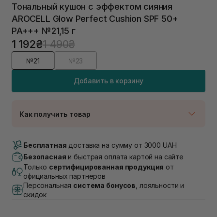
Тональный кушон с эффектом сияния
AROCELL Glow Perfect Cushion SPF 50+
PA+++ №21,15 г
1 192₴
1 490₴
№21
№23
Добавить в корзину
Как получить товар
Доставка Новой Почтой
Нет в наличии!
Бесплатная
доставка на сумму от 3000 UAH
Самовывоз г. Луцк, Винниченка 4
Безопасная
и быстрая оплата картой на сайте
Нет в наличии!
Только
сертифицированная продукция
от
Самовывоз г. Львов, ул. Академика Подстригача,
официальных партнеров
1В (Duck's Lake)
Персональная
система бонусов
, лояльности и
Нет в наличии!
скидок
Самовывоз Львов (Ивана Франко 36)
Нет в наличии!