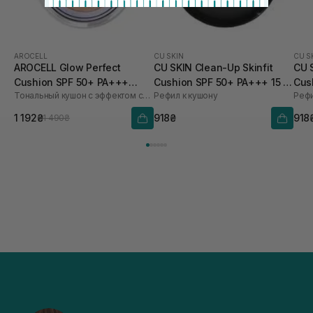
AROCELL
CU SKIN
CU S
AROCELL Glow Perfect
CU SKIN Clean-Up Skinfit
CU 
Cushion SPF 50+ PA+++
Cushion SPF 50+ PA+++ 15 г
Cus
Тональный кушон с эффектом сияния
Рефил к кушону
Рефи
№23, 15 г
23 тон
21 
1 192₴
918₴
918
1 490₴