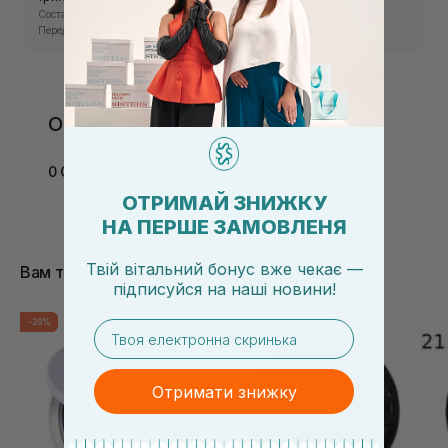
Состав средства может изменяться производителем.
Перед использованием ознакомьтесь с информацией на упаковке.
Отзывы
0 Отзывов
ОТРИМАЙ ЗНИЖКУ
НА ПЕРШЕ ЗАМОВЛЕНЯ
Твій вітальний бонус вже чекає —
Вам также понравится
підписуйся
на
наші новини!
-20%
email
Отримати знижку