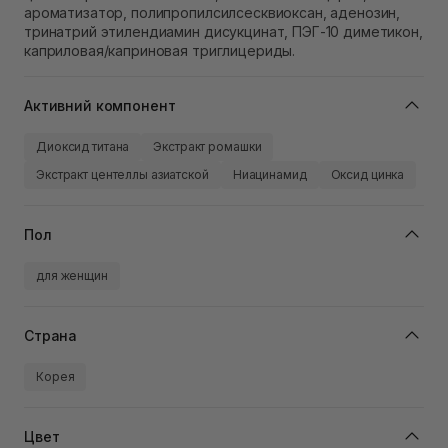
ароматизатор, полипропилсилсесквиоксан, аденозин,
тринатрий этилендиамин дисукцинат, ПЭГ-10 диметикон,
каприловая/каприновая триглицериды.
Активний компонент
Диоксид титана
Экстракт ромашки
Экстракт центеллы азиатской
Ниацинамид
Оксид цинка
Пол
для женщин
Страна
Корея
Цвет