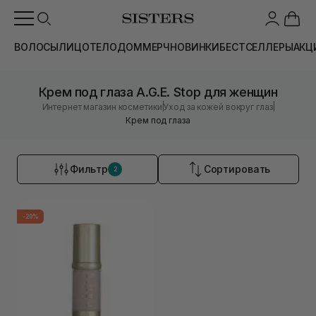
ВОЛОСЫ
ЛИЦО
ТЕЛО
ДОМ
МЕРЧ
НОВИНКИ
БЕСТСЕЛЛЕРЫ
АКЦ
Крем под глаза A.G.E. Stop для женщин
|
|
Интернет магазин косметики
Уход за кожей вокруг глаз
Крем под глаза
Фильтр
Сортировать
2
-20%