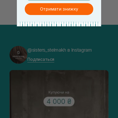
Отримати знижку
@sisters_stelmakh в Instagram
Подписаться