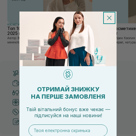
КОСМЕТИКА
КОСМЕТИКА
Топ 10 брендов уходовой косметики в
Каолин в косметике:
2025 году
используют
Автор: Вика Нагорная В современном мире, где тренды
Автор: Юлия Цебрик Каолин в косметологии – это
меняются со скоростью света, а рынок популярной
природный минерал, натурал
косметики переполнен новыми предложениями, выбор
имеет множество преимущес
средства для ухода становится настоящим вызовом....
головы, благодаря большому 
Бесплатная доставка от 3000 UAH
Безопасные способы оплаты
ОТРИМАЙ ЗНИЖКУ
Только оригинальная косметика
НА ПЕРШЕ ЗАМОВЛЕНЯ
Система бонусов и лояльности
Твій вітальний бонус вже чекає —
Лучшие цены и топ товары
підписуйся
на
наші новини!
Рекомендации от косметологов
email