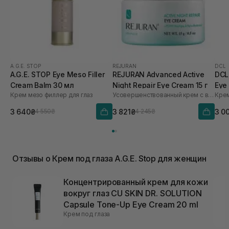
A.G.E. STOP
REJURAN
DCL
A.G.E. STOP Eye Meso Filler
REJURAN Advanced Active
DCL
Cream Balm 30 мл
Night Repair Eye Cream 15 г
Eye
Крем мезо филлер для глаз
Усовершенствованный крем с витамином C для восстановления кожи вокруг глаз
3 640₴
3 821₴
3 0
4 550₴
4 245₴
Отзывы о Крем под глаза A.G.E. Stop для женщин
Концентрированный крем для кожи
вокруг глаз CU SKIN DR. SOLUTION
Capsule Tone-Up Eye Cream 20 ml
Крем под глаза