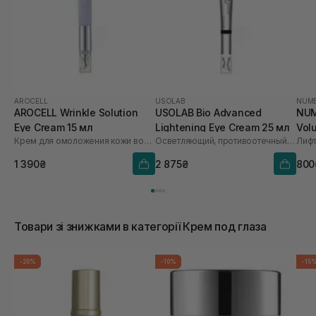
AROCELL
USOLAB
NUM
AROCELL Wrinkle Solution
USOLAB Bio Advanced
NUM
Eye Cream 15 мл
Lightening Eye Cream 25 мл
Vol
Крем для омоложения кожи вокруг глаз
Осветляющий, противоотечный и омолаживающий крем для глаз
1 390₴
2 875₴
800
Товари зі знижками в категорії Крем под глаза
-20%
-10%
-15