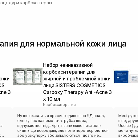
роцедури карбоксітерапії
апия для нормальной кожи лица
Набор неинвазивной
карбокситерапии для
кожи
жирной и проблемной кожи
CS
лица SISTERS COSMETICS
cne 3
Carboxy Therapy Anti-Acne 3
х 10 мл
Карбокситерапия
Ну що сказати… я приємно здивована !! Дівчата,
Мені дуже спо
якщо у вас назвемо так «груба» шкіра,
в подарун
відчуваються підшкірні, навіть якщо поки вони
Usolab ( ду
сидять ще всередині, але потім перетворюються
мене чутли
або у закупорку або запалюються і довго не
виробників