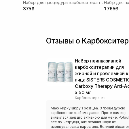
Набор для процедуры карбокситерапии
Набір для п
375₴
1 765₴
Отзывы о Карбокситер
Набор неинвазивной
карбокситерапии для
жирной и проблемной 
лица SISTERS COSMETI
Carboxy Therapy Anti-A
х 50 мл
Карбокситерапия
Маю жирну шкіру з розацеа. З процедурою
карбоксі вже знайома давно. Проте саме ця
виявилася занадто активною для мене. Робила
все по інструкції, але печіння шкіри не
зменшувалося, а наростало. Великий відсоток