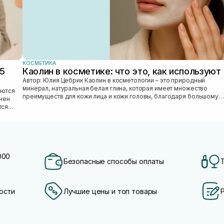
КОСМЕТИКА
25
Каолин в косметике: что это, как используют
Автор: Юлия Цебрик Каолин в косметологии – это природный
минерал, натуральная белая глина, которая имеет множество
преимуществ для кожи лица и кожи головы, благодаря большому
лнен
количеству полезных ми...
тся
000
Безопасные способы оплаты
ости
Лучшие цены и топ товары