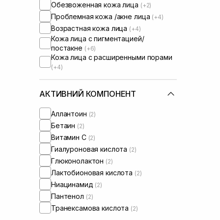
Обезвоженная кожа лица
(+2)
Проблемная кожа /акне лица
(+4)
Возрастная кожа лица
(+4)
Кожа лица с пигментацией/
постакне
(+6)
Кожа лица с расширенными порами
(+4)
АКТИВНИЙ КОМПОНЕНТ
Аллантоин
(2)
Бетаин
(2)
Витамин C
(2)
Гиалуроновая кислота
(2)
Глюконолактон
(2)
Лактобионовая кислота
(2)
Ниацинамид
(2)
Пантенол
(2)
Транексамова кислота
(2)