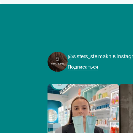
@sisters_stelmakh в Instag
Подписаться