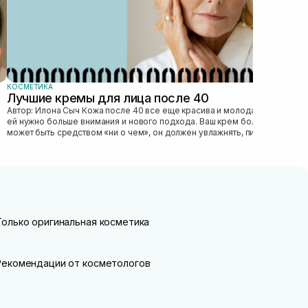
КОСМЕТИКА
Лучшие кремы для лица после 40
Автор: Илона Сыч Кожа после 40 все еще красива и молода, просто
ей нужно больше внимания и нового подхода. Ваш крем больше не
может быть средством «ни о чем», он должен увлажнять, питать,
улучшать...
Только оригинальная косметика
Рекомендации от косметологов