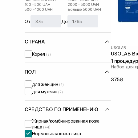
100 – 500 UAH
2000 – 5000 UAH
500 – 1000 UAH
Больше 5000 UAH
От
До
СТРАНА
USOLAB
USOLAB Bio 
Корея
(2)
1 процеду
Набор для 
ПОЛ
375₴
для женщин
(2)
для мужчин
(2)
СРЕДСТВО ПО ПРИМЕНЕНИЮ
Жирная/комбинированная кожа
лица
(+4)
Нормальная кожа лица