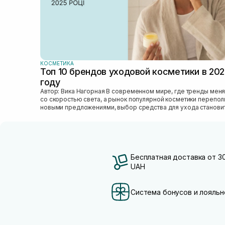
КОСМЕТИКА
Топ 10 брендов уходовой косметики в 20
году
Автор: Вика Нагорная В современном мире, где тренды меняются
со скоростью света, а рынок популярной косметики перепо
новыми предложениями, выбор средства для ухода станови
настоящим вызовом....
Бесплатная доставка от 3
UAH
Система бонусов и лояльн