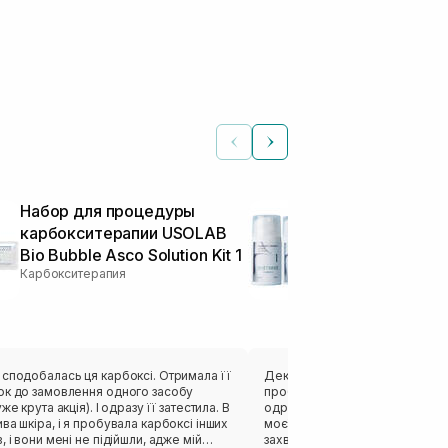
Набор для процедуры
Набор неинв
карбокситерапии USOLAB
карбокситер
Bio Bubble Asco Solution Kit 1
возрастной 
Карбокситерапия
COSMETICS 
Therapy Lifti
Карбокситерапи
добалась ця карбоксі. Отримала її
Декілька разів купувала карбо
ок до замовлення одного засобу
проблемної шкіри, але коли с
же крута акція). І одразу її затестила. В
одразу взяла повнорозмірний 
ва шкіра, і я пробувала карбоксі інших
моєї комбінованої шкіри це сп
, і вони мені не підійшли, адже мій
захваті від того, наскільки які