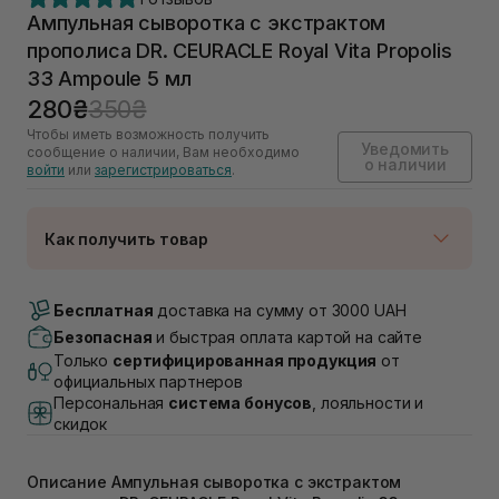
Ампульная сыворотка с экстрактом
прополиса DR. CEURACLE Royal Vita Propolis
33 Ampoule 5 мл
280₴
350₴
Чтобы иметь возможность получить
Уведомить
сообщение о наличии, Вам необходимо
о наличии
войти
или
зарегистрироваться
.
Как получить товар
Доставка Новой Почтой
Нет в наличии!
Бесплатная
доставка на сумму от 3000 UAH
Самовывоз г. Луцк, Винниченка 4
Безопасная
и быстрая оплата картой на сайте
Нет в наличии!
Только
сертифицированная продукция
от
Самовывоз г. Львов, ул. Академика Подстригача,
официальных партнеров
1В (Duck's Lake)
Персональная
система бонусов
, лояльности и
Нет в наличии!
скидок
Самовывоз Львов (Ивана Франко 36)
Нет в наличии!
Самовывоз г. Львов ул. Степана Бандеры 43
Описание Ампульная сыворотка с экстрактом
Нет в наличии!