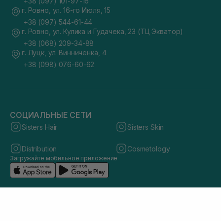
+38 (097) 101-97-16
г. Ровно, ул. 16-го Июля, 15
+38 (097) 544-61-44
г. Ровно, ул. Кулика и Гудачека, 23 (ТЦ Экватор)
+38 (068) 209-34-88
г. Луцк, ул. Винниченка, 4
+38 (098) 076-60-62
СОЦИАЛЬНЫЕ СЕТИ
Sisters Hair
Sisters Skin
Distribution
Cosmetology
Загружайте мобильное приложение