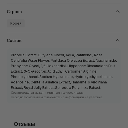
Страна
Корея
Состав
Propolis Extract, Butylene Glycol, Aqua, Panthenol, Rosa
Centifolia Water Flower, Portulaca Oleracea Extract, Niacinamide,
Propylene Glycol, 1,2-Hexanediol, Hippophae Rhamnoides Fruit
Extract, 3-O-Ascorbic Acid Ethyl, Carbomer, Arginine,
Phenoxyethanol, Sodium Hyaluronate, Hydroxyethylcellulose,
Adenosine, Centella Asiatica Extract, Hamamelis Virginiana
Extract, Royal Jelly Extract, Spirodela Polyrrhiza Extract.
Состав средства может изменяться производителем.
Перед использованием ознакомьтесь с информацией на упаковке.
Отзывы