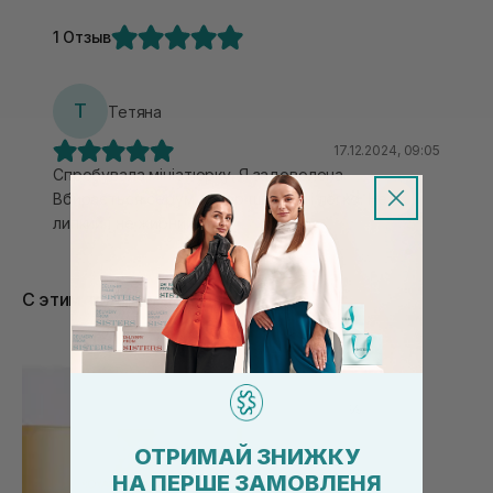
1 Отзыв
Т
Тетяна
17.12.2024, 09:05
Спробувала мініатюрку. Я задоволена.
Вбирається серум супер швидко і легко. Не
липкий і не жирний.
С этим товаром покупают
ОТРИМАЙ ЗНИЖКУ
НА ПЕРШЕ ЗАМОВЛЕНЯ