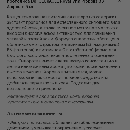
прополиса DR. CEURACLE Royal Vita Propolis 33
Самовывоз Ровно
Ampoule 5 мл
Нет в наличии!
Концентрированная витаминная сыворотка содержит
Самовывоз г. Ровно, ул. Кулика и Гудачека 23 (ТЦ
экстракт прополиса для естественного сияющего вида
Экватор)
Нет в наличии!
здоровой кожи, а также пчелиное маточное молочко с
высокой биологической активностью для повышения
усталой и зрелой кожи. Формула сыворотки обогащена
облепиховым экстрактом, витаминами B3 (ниацинамид),
B5 (пантенол) и витамином С в стабильной форме для
быстрого восстановления и постепенного освещения
тона. Сыворотка имеет слегка вязкую консистенцию и
легкий ненавязчивый аромат, который после нанесения
быстро исчезает. Хорошо впитывается, можно
использовать как самостоятельное средство или
добавлять пару капель в крем. Подходит для
повседневного применения.
Рекомендуется для всех типов кожи, включая
чувствительную и склонную к высыпаниям.
Активные компоненты
- Экстракт прополиса.
Обладает антибактериальным
действием, уменьшает покраснение, ускоряет