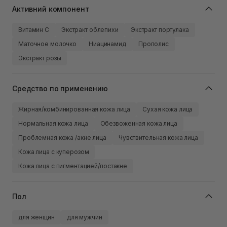
Активний компонент
Витамин C
Экстракт облепихи
Экстракт портулака
Маточное молочко
Ниацинамид
Прополис
Экстракт розы
Средство по применению
Жирная/комбинированная кожа лица
Сухая кожа лица
Нормальная кожа лица
Обезвоженная кожа лица
Проблемная кожа /акне лица
Чувствительная кожа лица
Кожа лица с куперозом
Кожа лица с пигментацией/постакне
Пол
для женщин
для мужчин