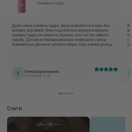
Энзимная пудра
Дуже ніжна ензимна пудра, яка розчиняється в нуль без
Я 
залишку абразивів. Мені подобається використовувати
мі
ензимну пудру не лише на обличчя, але і на тіло замість
ко
скрабу. Для мене так максимально комфортно і менш
со
травматично для моєї чутливої шкіри, тому в мене розхід
та
досить збільшений 😅 В неї дуже приємний аромат,
характерний для всієї лінійки з інжиром 🤤, який приємно
огортає та залишається. Після очищення шкіра ніжна, не
пересушена та не стягується. Подобається відчуття після
вмивання. Враховуючи всі позивні сторони взяла одразу 2
Елена Барановська
шт, коли була спеціальна пропозиція. 💓🥰
Е
22.06.2026, 12:33
Статті