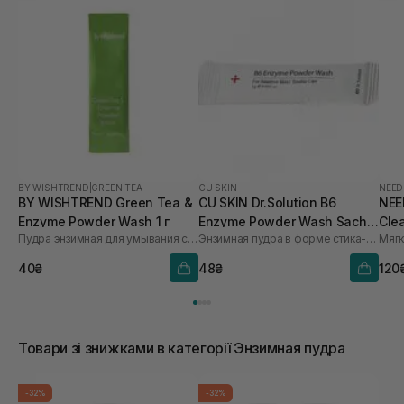
BY WISHTREND
|
GREEN TEA
CU SKIN
NEED
BY WISHTREND Green Tea &
CU SKIN Dr.Solution B6
NEE
Enzyme Powder Wash 1 г
Enzyme Powder Wash Sachet
Clea
Пудра энзимная для умывания с ароматом матча
Энзимная пудра в форме стика-саше с пиридоксином и каламином
для проблемної та жирної
шкіри 1шт* 1 г
40₴
48₴
120
Товари зі знижками в категорії Энзимная пудра
-32%
-32%