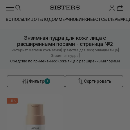
ВОЛОСЫ
ЛИЦО
ТЕЛО
ДОМ
МЕРЧ
НОВИНКИ
БЕСТСЕЛЛЕРЫ
АКЦ
Энзимная пудра для кожи лица с
расширенными порами - страница №2
|
|
Интернет магазин косметики
Средства для эксфолиации лица
|
Энзимная пудра
Средство по применению: Кожа лица с расширенными порами
Фильтр
Сортировать
1
-20%