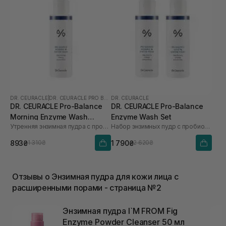
DR. CEURACLE
|
DR. CEURACLE PRO BALANCE
DR. CEURACLE
DR. CEURACLE Pro-Balance
DR. CEURACLE Pro-Balance
Morning Enzyme Wash
Enzyme Wash Set
Утренняя энзимная пудра с пробиотиками
Набор энзимных пудр с пробиотиками
(термін до 01.27р.) 50 г
893₴
1 790₴
1 310₴
2 620₴
Отзывы о Энзимная пудра для кожи лица с
расширенными порами - страница №2
Энзимная пудра I`M FROM Fig
Enzyme Powder Cleanser 50 мл