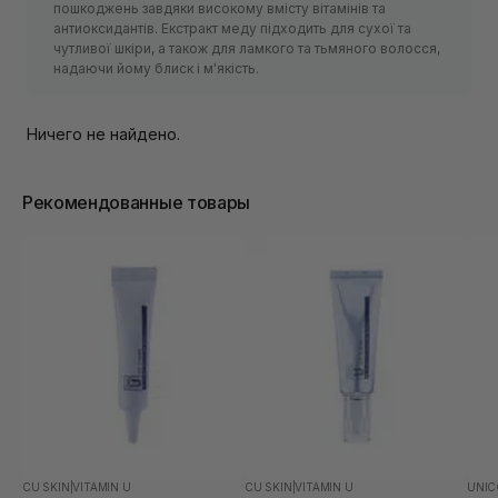
пошкоджень завдяки високому вмісту вітамінів та
антиоксидантів. Екстракт меду підходить для сухої та
чутливої ​​шкіри, а також для ламкого та тьмяного волосся,
надаючи йому блиск і м'якість.
Ничего не найдено.
Рекомендованные товары
CU SKIN
|
VITAMIN U
CU SKIN
|
VITAMIN U
UNIC