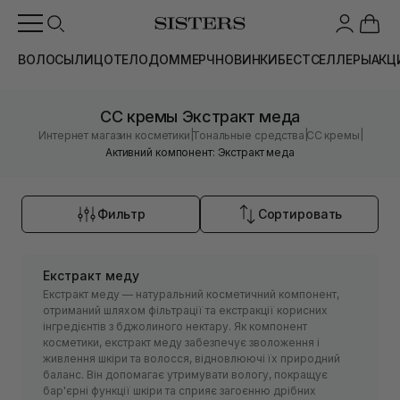
ВОЛОСЫ
ЛИЦО
ТЕЛО
ДОМ
МЕРЧ
НОВИНКИ
БЕСТСЕЛЛЕРЫ
АКЦ
CC кремы Экстракт меда
|
|
|
Интернет магазин косметики
Тональные средства
CC кремы
Активний компонент: Экстракт меда
Фильтр
Сортировать
Екстракт меду
Екстракт меду — натуральний косметичний компонент,
отриманий шляхом фільтрації та екстракції корисних
інгредієнтів з бджолиного нектару. Як компонент
косметики, екстракт меду забезпечує зволоження і
живлення шкіри та волосся, відновлюючі їх природний
баланс. Він допомагає утримувати вологу, покращує
бар'єрні функції шкіри та сприяє загоєнню дрібних