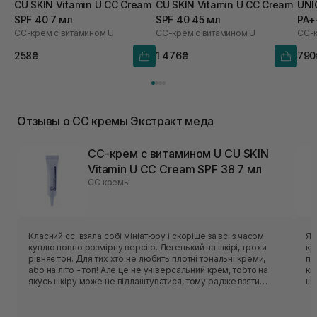
CU SKIN Vitamin U CC Cream
CU SKIN Vitamin U CC Cream
UNI
SPF 40 7 мл
SPF 40 45 мл
PA+
СС-крем с витамином U
СС-крем с витамином U
258₴
1 476₴
790
Отзывы о CC кремы Экстракт меда
СС-крем с витамином U CU SKIN
Vitamin U CC Cream SPF 38 7 мл
CC кремы
Класний cc, взяла собі мініатюру і скоріше за всі з часом
Я 
куплю повно розмірну версію. Легенький на шкірі, трохи
кр
рівняє тон. Для тих хто не любить плотні тональні креми,
по
або на літо - топ! Але це не універсальний крем, тобто на
ко
якусь шкіру може не підлаштуватися, тому радже взяти
шк
спочатку міні версію і перевірити чи воно вам підійде) І
зб
звісно його краще наносити пальчиками
кр