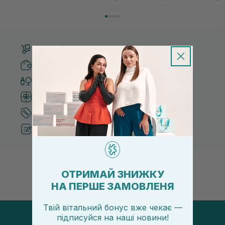
косметики переполнен новыми предложениями, выбор
имеет множество преимущес
средства для ухода становится настоящим вызовом....
головы, благодаря большому 
Бесплатная доставка от 3000 UAH
Безопасные способы оплаты
Только оригинальная косметика
Система бонусов и лояльности
Лучшие цены и топ товары
Рекомендации от косметологов
ОТРИМАЙ ЗНИЖКУ
НА ПЕРШЕ ЗАМОВЛЕНЯ
Твій вітальний бонус вже чекає —
підписуйся
на
наші новини!