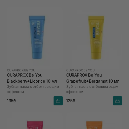
CURAPROX
|
BE YOU
CURAPROX
|
BE YOU
CURAPROX Be You
CURAPROX Be You
Blackberry+Licorice 10 мл
Grapefruit+Bergamot 10 мл
Зубная паста с отбеливающим
Зубная паста с отбеливающим
эффектом
эффектом
135₴
135₴