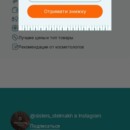
Бесплатная доставка от 3000 UAH
Безопасные способы оплаты
Отримати знижку
Только оригинальная косметика
Система бонусов и лояльности
Лучшие цены и топ товары
Рекомендации от косметологов
@sisters_stelmakh в Instagram
Подписаться