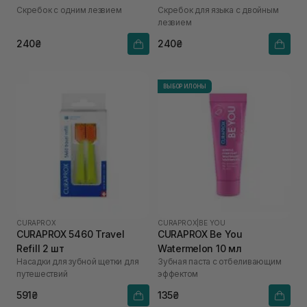
Скребок с одним лезвием
Скребок для языка с двойным
лезвием
240₴
240₴
ВЫБОР ИЛОНЫ
CURAPROX
CURAPROX
|
BE YOU
CURAPROX 5460 Travel
CURAPROX Be You
Refill 2 шт
Watermelon 10 мл
Насадки для зубной щетки для
Зубная паста с отбеливающим
путешествий
эффектом
591₴
135₴