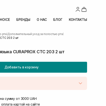
CHOICE
БРЕНДЫ
О НАС
БЛОГ
КОНТАКТЫ
ю рта
Дополнительный уход за полостью рта
|
|
CTC 203 2 шт
 языка CURAPROX CTC 203 2 шт
Добавить в корзину
той
В наличии
Винниченка 4
на сумму от 3000 UAH
В наличии
ул. Академика Подстригача, 1В (Duck's
 оплата картой на сайте
В наличии