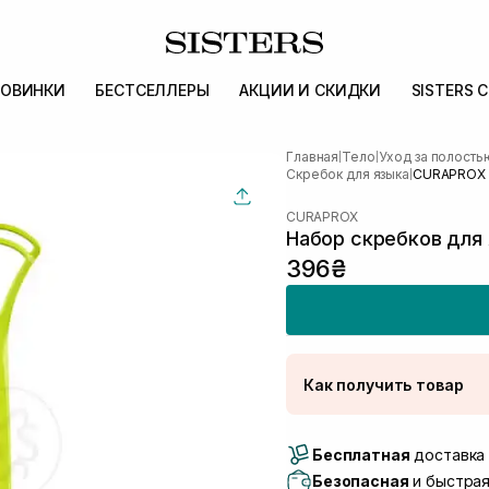
ОВИНКИ
БЕСТСЕЛЛЕРЫ
АКЦИИ И СКИДКИ
SISTERS 
Главная
Тело
Уход за полость
|
|
Скребок для языка
CURAPROX 
|
CURAPROX
Набор скребков для
396₴
Как получить товар
Доставка Новой Поч
Бесплатная
Самовывоз г. Луцк, 
доставка 
Самовывоз г. Львов, 
Безопасная
и быстрая