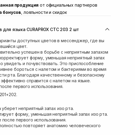
анная продукция
от официальных партнеров
вана Франко 36)
В наличии
а бонусов
, лояльности и скидок
ул. Степана Бандеры 43
В наличии
В наличии
в для языка CURAPROX CTC 203 2 шт
ул. Кулика и Гудачека 23 (ТЦ Экватор)
В наличии
рианты доступных цветов в мессенджер, где вы
вшийся цвет.
ивительно успешен в борьбе с неприятным запахом
 корректирует форму, уменьшая неприятный запах
но увидеть и почувствовать. Это приспособление
ивнее бороться с налетом и бактериями во время
ти рта. Благодаря качественному и безопасному
 эффективно справится с налетом на языке.
после первого использования.
201+202.
а уберет неприятный запах изо рта.
тирует форму, уменьшая неприятный запах изо рта.
 после первого использования.
 полностью повторяет анатомию человеческого