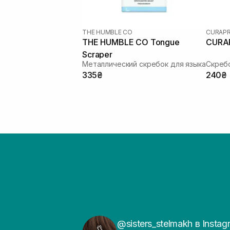
THE HUMBLE CO
CURAP
THE HUMBLE CO Tongue
CURA
Scraper
Металлический скребок для языка
Скреб
335₴
240₴
@sisters_stelmakh в Instag