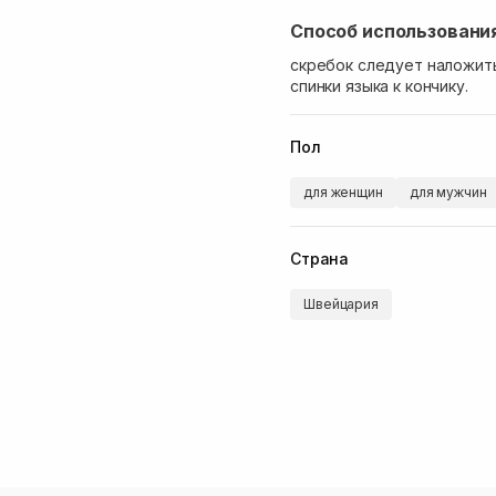
Способ использовани
скребок следует наложить
спинки языка к кончику.
Пол
для женщин
для мужчин
Страна
Швейцария