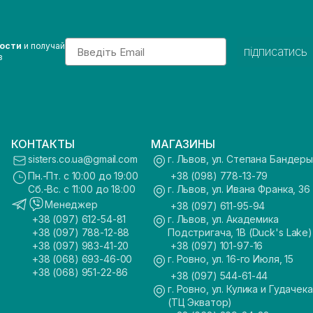
Email
вости
и получай
підписатись
з
КОНТАКТЫ
МАГАЗИНЫ
sisters.co.ua@gmail.com
г. Львов, ул. Степана Бандеры
Пн.-Пт. с 10:00 до 19:00
+38 (098) 778-13-79
Сб.-Вс. с 11:00 до 18:00
г. Львов, ул. Ивана Франка, 36
Менеджер
+38 (097) 611-95-94
+38 (097) 612-54-81
г. Львов, ул. Академика
+38 (097) 788-12-88
Подстригача, 1В (Duck's Lake)
+38 (097) 983-41-20
+38 (097) 101-97-16
+38 (068) 693-46-00
г. Ровно, ул. 16-го Июля, 15
+38 (068) 951-22-86
+38 (097) 544-61-44
г. Ровно, ул. Кулика и Гудачека
(ТЦ Экватор)