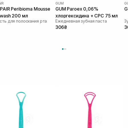
IR
GUM
G
PAIR Peribioma Mousse
GUM Paroex 0,06%
G
wash 200 мл
хлоргексидина + СРС 75 мл
ть для полоскания рта
Ежедневная зубная паста
306₴
3