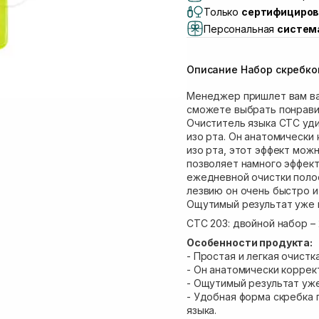
Lake)
Только
сертифициров
Самовывоз Львов (И
Персональная
систем
Самовывоз г. Львов 
Самовывоз Ровно
Описание Набор скребко
Самовывоз г. Ровно, 
Менеджер пришлет вам ва
сможете выбрать понрави
Очиститель языка CTC уд
изо рта. Он анатомически
изо рта, этот эффект мож
позволяет намного эффект
ежедневной очистки полос
лезвию он очень быстро и
Ощутимый результат уже 
CTC 203: двойной набор – 
Особенности продукта:
- Простая и легкая очистк
- Он анатомически коррек
- Ощутимый результат уже
- Удобная форма скребка
языка.