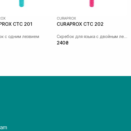
ROX
CURAPROX
PROX CTC 201
CURAPROX CTC 202
ок с одним лезвием
Скребок для языка с двойным лезвием
240₴
ram