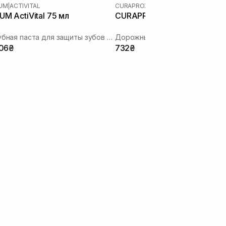
UM
|
ACTIVITAL
CURAPROX
|
BE YOU
UM ActiVital 75 мл
CURAPROX 'Be You' Blue
Зубная паста для защиты зубов и свежего дыхания
Дорожный набор для полости 
06₴
732₴