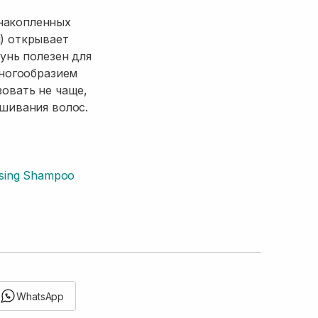
накопленных
) открывает
унь полезен для
многообразием
зовать не чаще,
ушивания волос.
sing Shampoo
WhatsApp