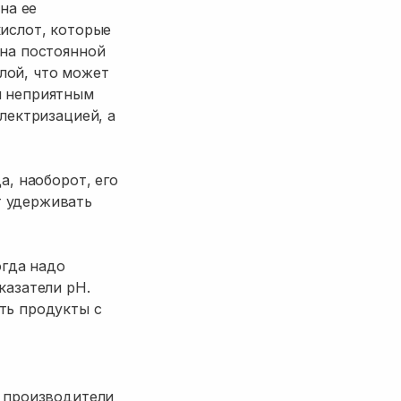
на ее
кислот, которые
 на постоянной
лой, что может
и неприятным
лектризацией, а
а, наоборот, его
т удерживать
огда надо
казатели pH.
ть продукты с
о производители