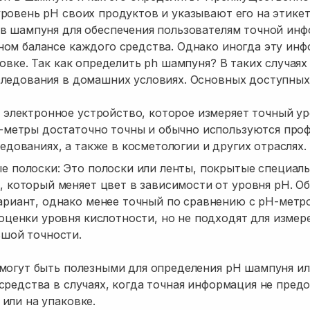
ровень pH своих продуктов и указывают его на этике
в шампуня для обеспечения пользователям точной ин
ном балансе каждого средства. Однако иногда эту и
ковке. Так как определить ph шампуня? В таких случая
ледования в домашних условиях. Основных доступных
 электронное устройство, которое измеряет точный у
H-метры достаточно точны и обычно используются про
едованиях, а также в косметологии и других отраслях.
е полоски: Это полоски или ленты, покрытые специал
 который меняет цвет в зависимости от уровня pH. Об
ариант, однако менее точный по сравнению с pH-метр
оценки уровня кислотности, но не подходят для измер
ьшой точности.
могут быть полезными для определения pH шампуня ил
средства в случаях, когда точная информация не пред
или на упаковке.