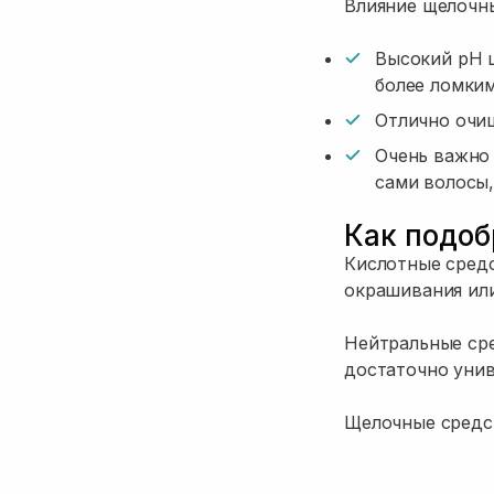
Влияние щелочны
Высокий pH ш
более ломки
Отлично очищ
Очень важно 
сами волосы,
Как подоб
Кислотные средс
окрашивания или
Нейтральные сре
достаточно унив
Щелочные средст