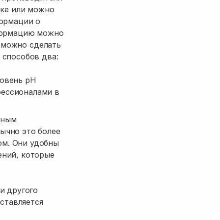
тке или можно
формации о
нформацию можно
х можно сделать
 способов два:
ровень pH
фессионалами в
ьным
ычно это более
ом. Они удобны
ений, которые
и другого
оставляется