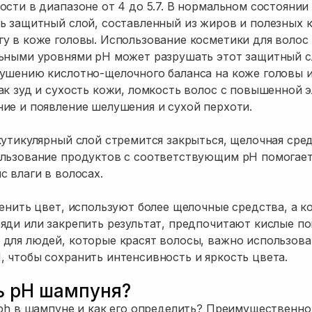
ости в диапазоне от 4 до 5.7. В нормальном состоянии 
ь защитный слой, составленный из жиров и полезных 
у в коже головы. Использование косметики для волос
ьными уровнями pH может разрушать этот защитный с
ушению кислотно-щелочного баланса на коже головы 
ак зуд и сухость кожи, ломкость волос с повышенной э
ие и появление шелушения и сухой перхоти.
кутикулярный слой стремится закрыться, щелочная сред
ользование продуктов с соответствующим pH помогае
с влаги в волосах.
менить цвет, используют более щелочные средства, а к
яди или закрепить результат, предпочитают кислые по
для людей, которые красят волосы, важно использова
 чтобы сохранить интенсивность и яркость цвета.
ь pH шампуня?
 ph в шампуне и как его определить? Преимущественн