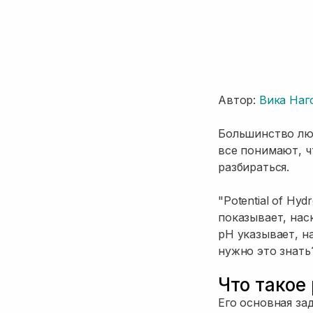
Автор:
Вика Наг
Большинство люд
все понимают, чт
разбираться.
"Potential of Hy
показывает, нас
pH указывает, н
нужно это знать
Что такое
Его основная за