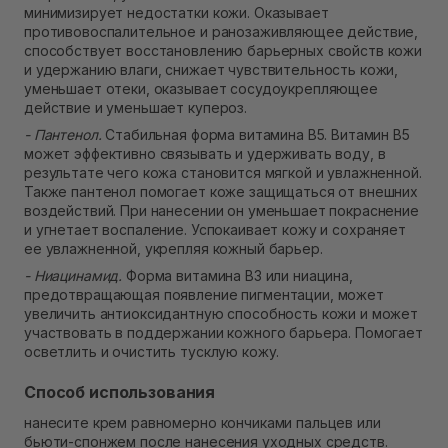
минимизирует недостатки кожи. Оказывает
противовоспалительное и ранозаживляющее действие,
способствует восстановлению барьерных свойств кожи
и удержанию влаги, снижает чувствительность кожи,
уменьшает отеки, оказывает сосудоукрепляющее
действие и уменьшает купероз.
- Пантенол.
Стабильная форма витамина В5. Витамин B5
может эффективно связывать и удерживать воду, в
результате чего кожа становится мягкой и увлажненной.
Также пантенол помогает коже защищаться от внешних
воздействий. При нанесении он уменьшает покраснение
и угнетает воспаление. Успокаивает кожу и сохраняет
ее увлажненной, укрепляя кожный барьер.
- Ниацинамид.
Форма витамина B3 или ниацина,
предотвращающая появление пигментации, может
увеличить антиоксидантную способность кожи и может
участвовать в поддержании кожного барьера. Помогает
осветлить и очистить тусклую кожу.
Способ использования
нанесите крем равномерно кончиками пальцев или
бьюти-спонжем после нанесения уходных средств.