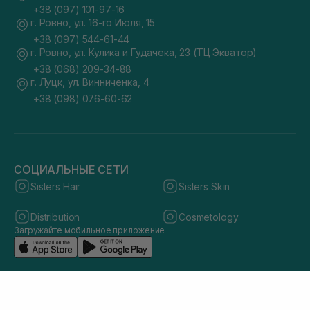
+38 (097) 101-97-16
г. Ровно, ул. 16-го Июля, 15
+38 (097) 544-61-44
г. Ровно, ул. Кулика и Гудачека, 23 (ТЦ Экватор)
+38 (068) 209-34-88
г. Луцк, ул. Винниченка, 4
+38 (098) 076-60-62
СОЦИАЛЬНЫЕ СЕТИ
Sisters Hair
Sisters Skin
Distribution
Cosmetology
Загружайте мобильное приложение