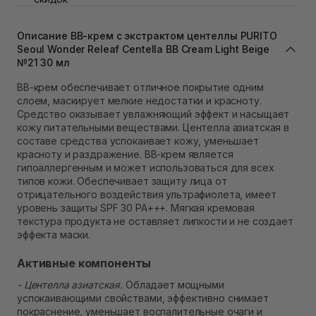
Самовывоз Львов (Ивана Франко 36)
В наличии
Описание ВВ-крем с экстрактом центеллы PURITO
Самовывоз г. Львов ул. Степана Бандеры 43
Seoul Wonder Releaf Centella BB Cream Light Beige
В наличии
№21 30 мл
Самовывоз Ровно
В наличии
ВВ-крем обеспечивает отличное покрытие одним
Самовывоз г. Ровно, ул. Кулика и Гудачека 23 (ТЦ
слоем, маскирует мелкие недостатки и красноту.
Экватор)
Средство оказывает увлажняющий эффект и насыщает
В наличии
кожу питательными веществами. Центелла азиатская в
составе средства успокаивает кожу, уменьшает
красноту и раздражение. ВВ-крем является
гипоаллергенным и может использоваться для всех
типов кожи. Обеспечивает защиту лица от
отрицательного воздействия ультрафиолета, имеет
уровень защиты SPF 30 PA+++. Мягкая кремовая
текстура продукта не оставляет липкости и не создает
эффекта маски.
Активные компоненты
- Центелла азиатская.
Обладает мощными
успокаивающими свойствами, эффективно снимает
покраснение, уменьшает воспалительные очаги и