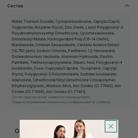
Состав
Water, Titanium Dioxide, Cyclopentasiloxane, Caprylic/Capric
Triglyceride, Butylene Glycol, Zinc Oxide, Lauryl Polyglyceryl-3
Polydimethylsiloxyethyl Dimethicone, Cyclohexasiloxane,
Diisostearyl Malate, Hydrogenated Poly (C6-14 Olefin),
Niacinamide, Sorbitan Sesquioleate, Centella Asiatica Extract
(14,750 ppm), Sodium Chloride, Panthenol, 1,2-Hexanediol,
Disteardimonium Hectorite, Aluminum Hydroxide, Dextrin
Palmitate, Triethoxycaprylylsilane, Stearic Acid, Polyglyceryl-4
Isostearate, Coco-Caprylate/Caprate, Tocopherol, Caprylyl
Glycol, Polyglyceryl-3 Polyricinoleate, Sorbitan Isostearate,
Adenosine, Dimethicone/Vinyl Dimethicone Crosspolymer,
Ethylhexylglycerin, Allantoin, Mica, Iron Oxides (CI 77492), Iron
Oxides (CI 77499), Iron Oxides (CI 77491).
Состав средства может изменяться производителем.
Перед использованием ознакомьтесь с информацией на упаковке.
Отзывы