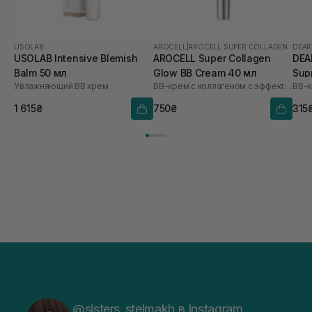
USOLAB
AROCELL
|
AROCELL SUPER COLLAGEN
DEAR
USOLAB Intensive Blemish
AROCELL Super Collagen
DEAR
Balm 50 мл
Glow BB Cream 40 мл
Sup
Увлажняющий ВВ крем
ВВ-крем с коллагеном с эффектом сияния
ВВ-к
40 
1 615₴
750₴
315
@sisters_stelmakh в Instagram