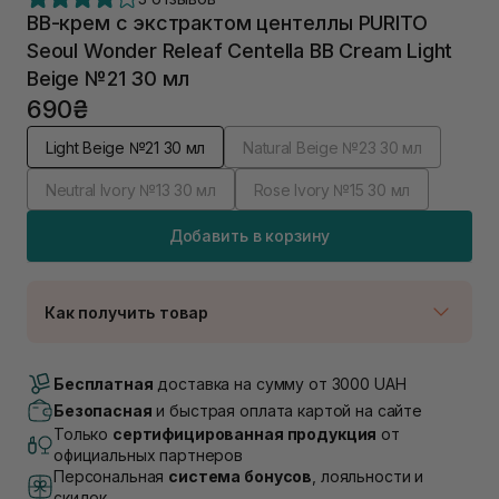
ВВ-крем с экстрактом центеллы PURITO
Seoul Wonder Releaf Centella BB Cream Light
Beige №21 30 мл
690₴
Light Beige №21 30 мл
Natural Beige №23 30 мл
Neutral Ivory №13 30 мл
Rose Ivory №15 30 мл
Добавить в корзину
Как получить товар
Доставка Новой Почтой
В наличии
Бесплатная
доставка на сумму от 3000 UAH
Самовывоз г. Луцк, Винниченка 4
Безопасная
и быстрая оплата картой на сайте
В наличии
Только
сертифицированная продукция
от
Самовывоз г. Львов, ул. Академика Подстригача,
официальных партнеров
1В (Duck's Lake)
Персональная
система бонусов
, лояльности и
В наличии
скидок