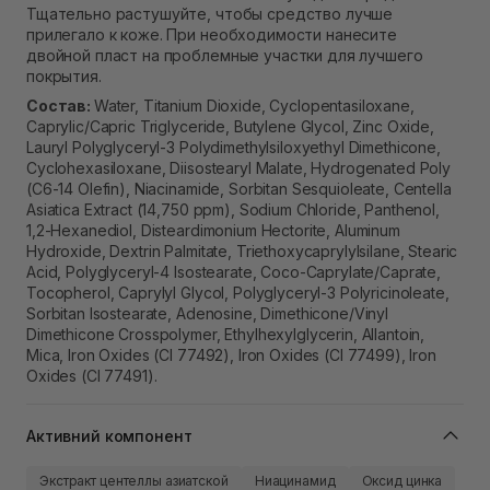
Тщательно растушуйте, чтобы средство лучше
прилегало к коже. При необходимости нанесите
двойной пласт на проблемные участки для лучшего
покрытия.
Состав:
Water, Titanium Dioxide, Cyclopentasiloxane,
Caprylic/Capric Triglyceride, Butylene Glycol, Zinc Oxide,
Lauryl Polyglyceryl-3 Polydimethylsiloxyethyl Dimethicone,
Cyclohexasiloxane, Diisostearyl Malate, Hydrogenated Poly
(C6-14 Olefin), Niacinamide, Sorbitan Sesquioleate, Centella
Asiatica Extract (14,750 ppm), Sodium Chloride, Panthenol,
1,2-Hexanediol, Disteardimonium Hectorite, Aluminum
Hydroxide, Dextrin Palmitate, Triethoxycaprylylsilane, Stearic
Acid, Polyglyceryl-4 Isostearate, Coco-Caprylate/Caprate,
Tocopherol, Caprylyl Glycol, Polyglyceryl-3 Polyricinoleate,
Sorbitan Isostearate, Adenosine, Dimethicone/Vinyl
Dimethicone Crosspolymer, Ethylhexylglycerin, Allantoin,
Mica, Iron Oxides (CI 77492), Iron Oxides (CI 77499), Iron
Oxides (CI 77491).
Активний компонент
Экстракт центеллы азиатской
Ниацинамид
Оксид цинка