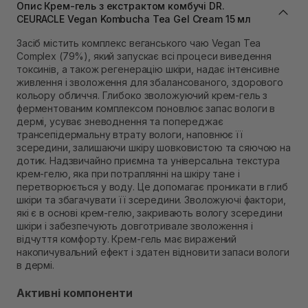
Опис Крем-гель з екстрактом комбучі DR.
Самовивіз м. Львів, вул. Степана Бандери 45
СEURACLE Vegan Kombucha Tea Gel Cream 15 мл
Немає в наявності!
Самовивіз м. Рівне, вул. 16-го Липня, 15
Засіб містить комплекс веганського чаю Vegan Tea
Немає в наявності!
Complex (79%), який запускає всі процеси виведення
Самовивіз м. Рівне, вул. Кулика і Гудачека 23 (ТЦ
токсинів, а також регенерацію шкіри, надає інтенсивне
Екватор)
живлення і зволоження для збалансованого, здорового
Немає в наявності!
кольору обличчя. Глибоко зволожуючий крем-гель з
ферментованим комплексом поновлює запас вологи в
дермі, усуває зневоднення та попереджає
трансепідермальну втрату вологи, наповнює її
зсередини, залишаючи шкіру шовковистою та сяючою на
дотик. Надзвичайно приємна та універсальна текстура
крем-гелю, яка при потраплянні на шкіру тане і
перетворюється у воду. Це допомагає проникати в глиб
шкіри та збагачувати її зсередини. Зволожуючі фактори,
які є в основі крем-гелю, закривають вологу зсередини
шкіри і забезпечують довготривале зволоження і
відчуття комфорту. Крем-гель має виражений
накопичувальний ефект і здатен відновити запаси вологи
в дермі.
Активні компоненти