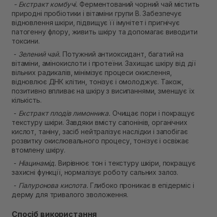
- Екстракт комбучі.
Ферментований чорний чай містить
природні пробіотики і вітаміни групи В. Забезпечує
відновлення шкіри, підвищує її імунітет і пригнічує
патогенну флору, живить шкіру та допомагає виводити
токсини.
-
Зелений чай.
Потужний антиоксидант, багатий на
вітаміни, амінокислоти і протеїни. Захищає шкіру від дії
вільних радикалів, мінімізує процеси окислення,
відновлює ДНК клітин, тонізує і омолоджує. Також,
позитивно впливає на шкіру з висипаннями, зменшує їх
кількість.
-
Екстракт плодів лимонника.
Очищає пори і покращує
текстуру шкіри. Завдяки вмісту сапонінів, органічних
кислот, таніну, засіб нейтралізує наслідки і запобігає
розвитку окислювального процесу, тонізує і освіжає
втомлену шкіру.
-
Ніацинамід.
Вирівнює тон і текстуру шкіри, покращує
захисні функції, нормалізує роботу сальних залоз.
-
Гіалуронова кислота.
Глибоко проникає в епідерміс і
дерму для тривалого зволоження.
Спосіб використання