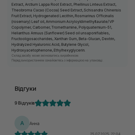
Extract, Arctium Lappa Root Extract, Phellinus Linteus Extract,
Theobroma Cacao (Cocoa) Seed Extract, Schisandra Chinensis
Fruit Extract, Hydrogenated Lecithin, Rosmarinus Officinalis
(rosemary) Leaf oil, Ammonium Acryloyldimethyltaurate/ VP
Copolymer, Carbomer, Tromethamine, Polyquaternium-51,
Helianthus Annuus (Sunflower) Seed oil unsaponifiables,
Fructooligosaccharides, Xanthan Gum, Beta-Glucan, Dextrin,
Hydralyzed Hyaluronic Acid, Butylene Glycol,
Hydroxyacetophenone, Ethylhexyglycerin.
Склад засобу може змінюватись виробником.
Перед використанням ознайомтесь з інформацією на упаковці.
Відгуки
9 Відгуків
А
Анна
25.07.2025, 22:04