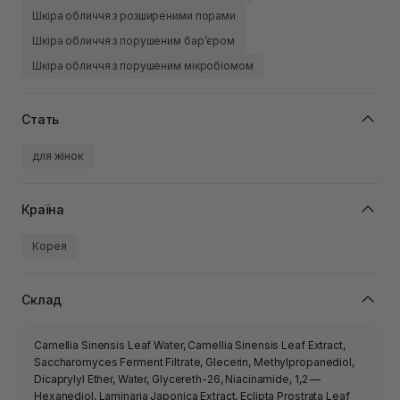
Шкіра обличчя з розширеними порами
Шкіра обличчя з порушеним барʼєром
Шкіра обличчя з порушеним мікробіомом
Стать
для жінок
Країна
Корея
Склад
Camellia Sinensis Leaf Water, Camellia Sinensis Leaf Extract,
Saccharomyces Ferment Filtrate, Glecerin, Methylpropanediol,
Dicaprylyl Ether, Water, Glycereth-26, Niacinamide, 1,2 —
Hexanediol, Laminaria Japonica Extract, Eclipta Prostrata Leaf