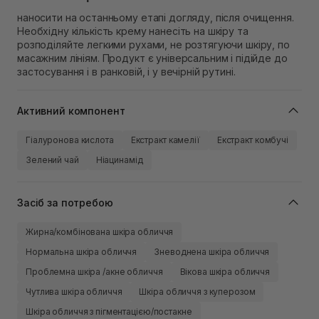
наносити на останньому етапі догляду, після очищення.
Необхідну кількість крему нанесіть на шкіру та
розподіляйте легкими рухами, не розтягуючи шкіру, по
масажним лініям. Продукт є універсальним і підійде до
застосування і в ранковій, і у вечірній рутині.
Активний компонент
Гіалуронова кислота
Екстракт камелії
Екстракт комбучі
Зелений чай
Ніацинамід
Засіб за потребою
Жирна/комбінована шкіра обличчя
Нормальна шкіра обличчя
Зневоднена шкіра обличчя
Проблемна шкіра /акне обличчя
Вікова шкіра обличчя
Чутлива шкіра обличчя
Шкіра обличчя з куперозом
Шкіра обличчя з пігментацією/постакне