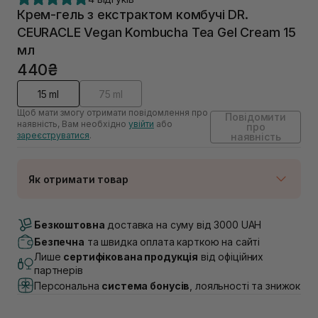
Крем-гель з екстрактом комбучі DR.
СEURACLE Vegan Kombucha Tea Gel Cream 15
мл
440₴
15 ml
75 ml
Щоб мати змогу отримати повідомлення про
Повідомити
наявність, Вам необхідно
увійти
або
про
зареєструватися
.
наявність
Як отримати товар
Доставка Новою Поштою
Немає в наявності!
Безкоштовна
доставка на суму від 3000 UAH
Самовивіз м. Луцьк, вул. Винниченка 4
Безпечна
та швидка оплата карткою на сайті
Немає в наявності!
Лише
сертифікована продукція
від офіційних
Самовивіз м. Львів, вул. Академіка Підстригача, 1В
партнерів
(Duck’s Lake)
Персональна
система бонусів
, лояльності та знижок
Немає в наявності!
Самовивіз м. Львів, вул. Івана Франка 36
Немає в наявності!