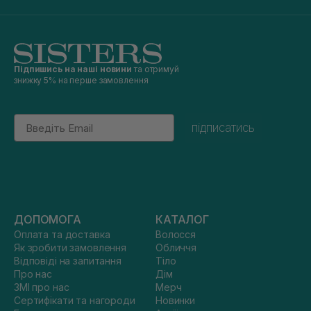
Підпишись на наші новини
та отримуй
знижку 5% на перше замовлення
Email
підписатись
ДОПОМОГА
КАТАЛОГ
Оплата та доставка
Волосся
Як зробити замовлення
Обличчя
Відповіді на запитання
Тіло
Про нас
Дім
ЗМІ про нас
Мерч
Сертифікати та нагороди
Новинки