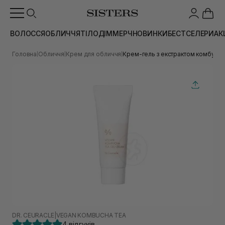
ВОЛОССЯ
ОБЛИЧЧЯ
ТІЛО
ДІМ
МЕРЧ
НОВИНКИ
БЕСТСЕЛЕРИ
АК
Головна
Обличчя
Крем для обличчя
Крем-гель з екстрактом комбучі 
|
|
|
DR. CEURACLE
|
VEGAN KOMBUCHA TEA
4 відгуків