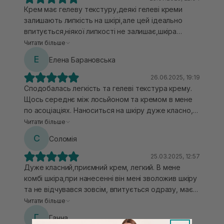
Крем має гелеву текстуру,деякі гелеві креми
залишають липкість на шкірі,але цей ідеально
впитується,ніякої липкості не залишає,шкіра
почуває себе комфортно,маю комбінований тип
Читати більше
шкіри і мені крем ідеально підійшов,жирності Т-
Е
Елена Барановська
зоні не додає,тон шкіри вирівнює і навіть
покращився стан пігментних пятен,інші креми
26.06.2025, 19:19
гелевої форми мені недостатньо зволожували
Сподобалась легкість та гелеві текстура крему.
шкіру і я завжди відчувала сухість на щоках і
Щось середнє між лосьйоном та кремом в мене
стягнутість,з цим кремом зволоження
по асоціаціях. Наноситься на шкіру дуже класно,
відчувається шкіра мʼяка і доглянута.
легко та приємно. Немає відчуття «багато» на
Читати більше
шкірі. Вбирається чудово, не залишаючи по собі
С
Соломія
липкості, жирності чи відчуття маски. ❤️ Для моєї
комбі шкіри він підійшов прекрасно саме в теплу
25.03.2025, 12:57
пору. Можливо, сухій його буде мало. Мені не
Дуже класний,приємний крем, легкий. В мене
обтяжував, давав зволоження та наповнення.
комбі шкіра,при нанесенні він мені зволожив шкіру
Запах нейтральний, мені схожий до травʼяного.
та не відчувався зовсім, впитується одразу, має
Класний варіант на літо, як на мене 🤤❤️
гелеву текстуру, після шкіра має гарне сяйво. На
Читати більше
теплу пору року це те ,що потрібно
Г
Ганна