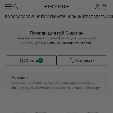
ВОЛОССЯ
ОБЛИЧЧЯ
ТІЛО
ДІМ
МЕРЧ
НОВИНКИ
БЕСТСЕЛЕРИ
АК
Помади для губ Сквалан
|
|
Інтернет магазин косметики
Засоби для макіяжу губ
|
Помади для губ
Активний компонент: Сквалан
Фільтр
Сортувати
1
Сквалан
Сквалан – це стабільна гідролізована версія сквалену.
Виконує функцію емолента, зволожує та відновлює шкіру.