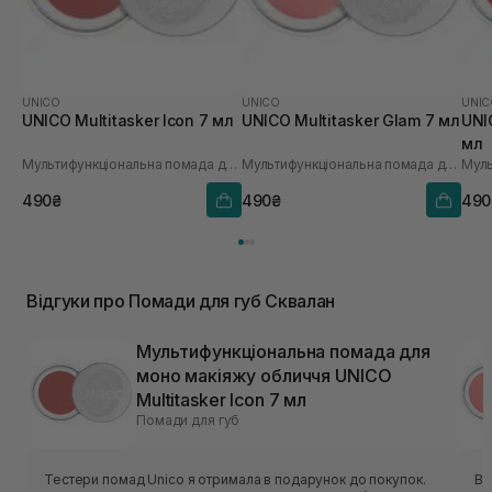
UNICO
UNICO
UNIC
UNICO Multitasker Icon 7 мл
UNICO Multitasker Glam 7 мл
UNI
мл
Мультифункціональна помада для моно макіяжу обличчя
Мультифункціональна помада для моно макіяжу обличчя
490₴
490₴
490
Відгуки про Помади для губ Сквалан
Мультифункціональна помада для
моно макіяжу обличчя UNICO
Multitasker Icon 7 мл
Помади для губ
Тестери помад Unico я отримала в подарунок до покупок.
Ві