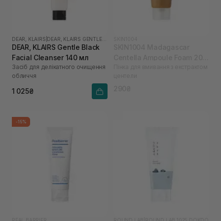
DEAR, KLAIRS
|
DEAR, KLAIRS GENTLE BLACK
SKIN1004
DEAR, KLAIRS Gentle Black
SKIN1004 Madagascar
Facial Cleanser 140 мл
Centella Ampoule Foam 20
Засіб для делікатного очищення
Пінка для вмивання з екстрактом
мл
обличчя
центели
290₴
1 025₴
-15%
REAL BARRIER
ROUND LAB
|
ROUND LAB 1025 DOKDO