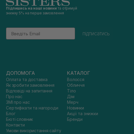
Підпишись на наші новини
та отримуй
знижку 5% на перше замовлення
Email
підписатись
ДОПОМОГА
КАТАЛОГ
Оплата та доставка
Волосся
Як зробити замовлення
Обличчя
Відповіді на запитання
Тіло
Про нас
Дім
ЗМІ про нас
Мерч
Сертифікати та нагороди
Новинки
Блог
Акції та знижки
Бюті словник
Бренди
Контакти
Умови використання сайту