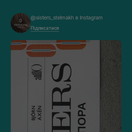
@sisters_stelmakh в Instagram
Підписатися