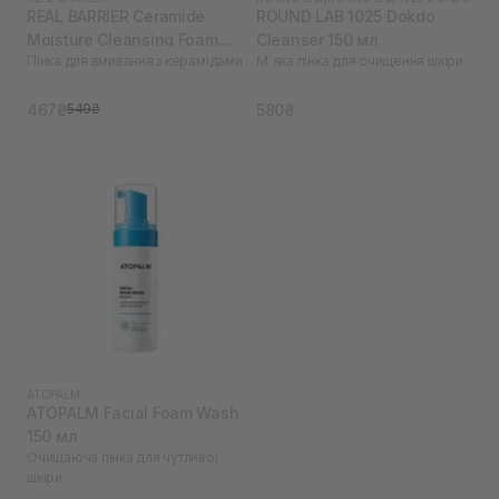
REAL BARRIER Ceramide
ROUND LAB 1025 Dokdo
Moisture Cleansing Foam
Cleanser 150 мл
Пінка для вмивання з керамідами
М`яка пінка для очищення шкіри
120 мл
467₴
580₴
549₴
ATOPALM
ATOPALM Facial Foam Wash
150 мл
Очищаюча пінка для чутливої
шкіри