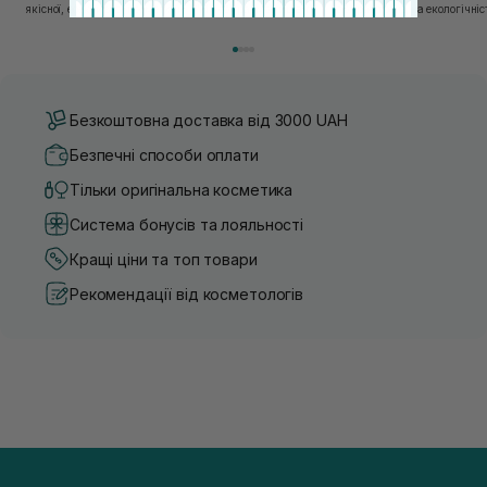
якісної, ефективної косметики. “Ми обираємо лише ті
набирає тренд на екологічніс
бренди, в яких впевнені — і які перевірили на собі. Одні
Це стосується і одягу, і харч
з таких — бренди, представлені SISTERS...
якою користуємось. Споживач
Безкоштовна доставка від 3000 UAH
Безпечні способи оплати
Тільки оригінальна косметика
Система бонусів та лояльності
Кращі ціни та топ товари
Рекомендації від косметологів