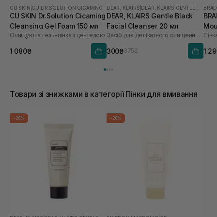
CU SKIN
|
CU DR.SOLUTION CICAMING
DEAR, KLAIRS
|
DEAR, KLAIRS GENTLE BLACK
BRA
CU SKIN Dr.Solution Cicaming
DEAR, KLAIRS Gentle Black
BRA
Cleansing Gel Foam 150 мл
Facial Cleanser 20 мл
Mou
Очищуюча гель-пінка з центелою
Засіб для делікатного очищення обличчя
Пінк
1 080₴
300₴
1 2
375₴
Товари зі знижками в категорії Пінки для вмивання
-20%
-20%