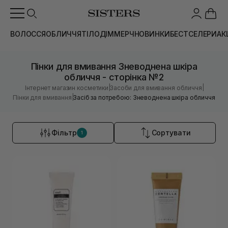
ВОЛОССЯ
ОБЛИЧЧЯ
ТІЛО
ДІМ
МЕРЧ
НОВИНКИ
БЕСТСЕЛЕРИ
АК
Пінки для вмивання Зневоднена шкіра
обличчя - сторінка №2
|
|
Інтернет магазин косметики
Засоби для вмивання обличчя
|
Пінки для вмивання
Засіб за потребою: Зневоднена шкіра обличчя
Фільтр
Сортувати
1