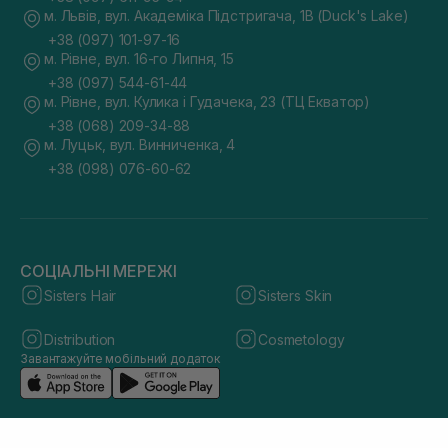
м. Львів, вул. Академіка Підстригача, 1В (Duck's Lake)
+38 (097) 101-97-16
м. Рівне, вул. 16-го Липня, 15
+38 (097) 544-61-44
м. Рівне, вул. Кулика і Гудачека, 23 (ТЦ Екватор)
+38 (068) 209-34-88
м. Луцьк, вул. Винниченка, 4
+38 (098) 076-60-62
СОЦІАЛЬНІ МЕРЕЖІ
Sisters Hair
Sisters Skin
Distribution
Cosmetology
Завантажуйте мобільний додаток