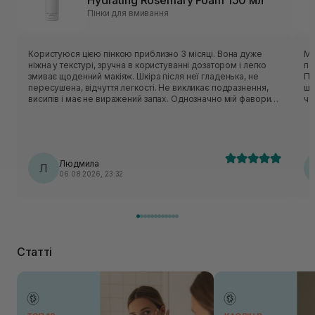
Hydrating Rosemary Foam 150 мл
Пінки для вмивання
Користуюся цією пінкою приблизно 3 місяці. Вона дуже
Мʼ
ніжна у текстурі, зручна в користуванні дозатором і легко
по
змиває щоденний макіяж. Шкіра після неї гладенька, не
Пін
пересушена, відчуття легкості. Не викликає подразнення,
шк
висипів і має не виражений запах. Однозначно мій фаворит,
чо
буду купувати і користуватися даним засобом ще!!!
дел
оч
ус
Людмила
Л
06.08.2026, 23:32
Статті