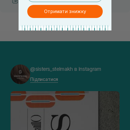
Рекомендації від косметологів
Отримати знижку
@sisters_stelmakh в Instagram
Підписатися