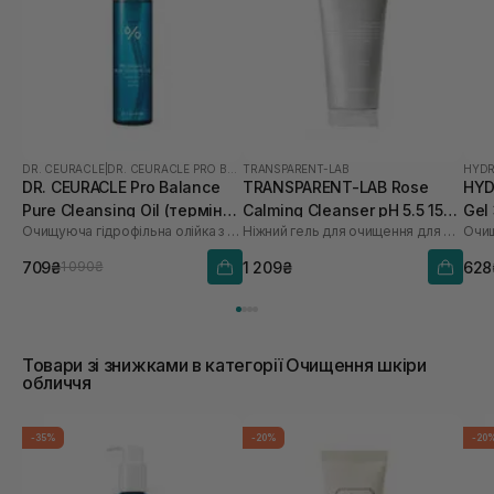
DR. CEURACLE
|
DR. CEURACLE PRO BALANCE
TRANSPARENT-LAB
HYDR
DR. CEURACLE Pro Balance
TRANSPARENT-LAB Rose
HYD
Pure Cleansing Oil (термін
Calming Cleanser pH 5.5 150
Gel
Очищуюча гідрофільна олійка з пробіотиками
Ніжний гель для очищення для обличчя
Очищ
до 01.27р.) 155 мл
мл
709₴
1 209₴
628
1 090₴
Товари зі знижками в категорії Очищення шкіри
обличчя
-35%
-20%
-20