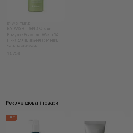
BY WISHTREND
BY WISHTREND Green
Enzyme Foaming Wash 140
Пінка для вмивання з зеленим
мл
чаєм та ензимами
1 075₴
Рекомендовані товари
-35%