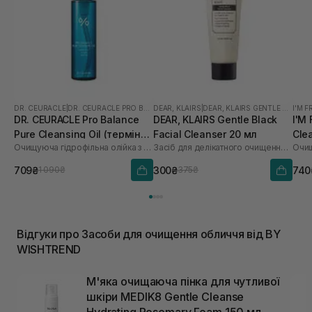
DR. CEURACLE
|
DR. CEURACLE PRO BALANCE
DEAR, KLAIRS
|
DEAR, KLAIRS GENTLE BLACK
I'M 
DR. CEURACLE Pro Balance
DEAR, KLAIRS Gentle Black
I'M
Pure Cleansing Oil (термін
Facial Cleanser 20 мл
Cle
Очищуюча гідрофільна олійка з пробіотиками
Засіб для делікатного очищення обличчя
Очищ
до 01.27р.) 155 мл
709₴
300₴
740
1 090₴
375₴
Відгуки про Засоби для очищення обличчя від BY
WISHTREND
М'яка очищаюча пінка для чутливої ​​
шкіри MEDIK8 Gentle Cleanse