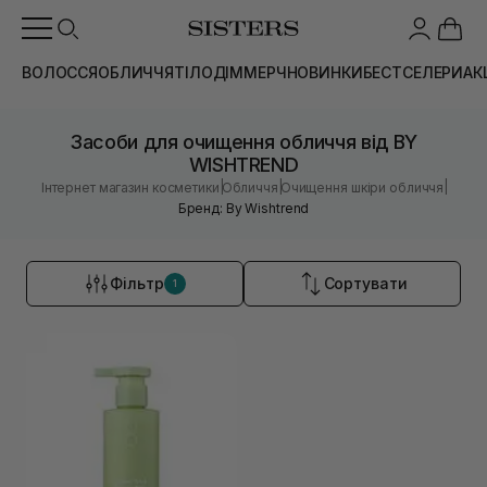
ВОЛОССЯ
ОБЛИЧЧЯ
ТІЛО
ДІМ
МЕРЧ
НОВИНКИ
БЕСТСЕЛЕРИ
АК
Засоби для очищення обличчя від BY
WISHTREND
|
|
|
Інтернет магазин косметики
Обличчя
Очищення шкіри обличчя
Бренд: By Wishtrend
Фільтр
Сортувати
1