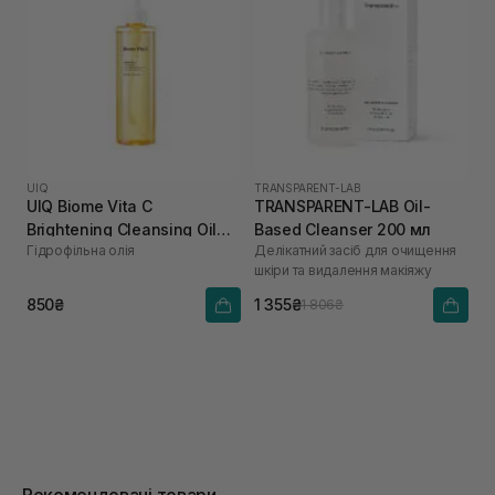
UIQ
TRANSPARENT-LAB
UIQ Biome Vita C
TRANSPARENT-LAB Oil-
Brightening Cleansing Oil
Based Cleanser 200 мл
Гідрофільна олія
Делікатний засіб для очищення
200 мл
шкіри та видалення макіяжу
850₴
1 355₴
1 806₴
Рекомендовані товари