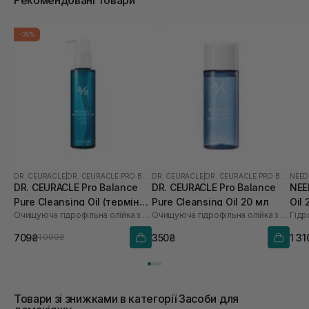
-35%
DR. CEURACLE
|
DR. CEURACLE PRO BALANCE
DR. CEURACLE
|
DR. CEURACLE PRO BALANCE
NEED
DR. CEURACLE Pro Balance
DR. CEURACLE Pro Balance
NEE
Pure Cleansing Oil (термін
Pure Cleansing Oil 20 мл
Oil
Очищуюча гідрофільна олійка з пробіотиками
Очищуюча гідрофільна олійка з пробіотиками
до 01.27р.) 155 мл
709₴
350₴
1 31
1 090₴
Товари зі знижками в категорії Засоби для