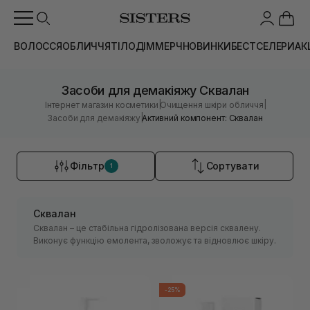
ВОЛОССЯ
ОБЛИЧЧЯ
ТІЛО
ДІМ
МЕРЧ
НОВИНКИ
БЕСТСЕЛЕРИ
АК
Засоби для демакіяжу Сквалан
|
|
Інтернет магазин косметики
Очищення шкіри обличчя
|
Засоби для демакіяжу
Активний компонент: Сквалан
Фільтр
Сортувати
1
Сквалан
Сквалан – це стабільна гідролізована версія сквалену.
Виконує функцію емолента, зволожує та відновлює шкіру.
-25%