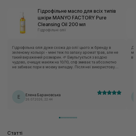
Гідрофільне масло для всіх типів
шкіри MANYO FACTORY Pure
Cleansing Oil 200 мл
Гідрофільні олії
Гідрофільна олія дуже схожа до олії цього ж бренду в
Ду
зеленому кольорі - мені теж по запаху аромат трав, але не
ма
такий виражений розмарин. 🌱 Емульгується з водою
ві
чудово, очищує макіяж на 10/10, спф змиває та абсолютно
не забиває пори в моєму випадку. Після неї використовую
комфортне для себе вмивання. Моїй комбінованій та
чутливій шкіри засіб підійшов добре. Мені подобається, що
в цього продукту дуже зручний дозатор і по текстурі олійка
не є густою та надто жирною. Використання невелике,
розхід економний попри те, що я для очищення
Елена Барановська
використовую 2 натиски дозатора. ❤️‍🔥 Досить непоганий чи
Е
26.07.2026, 22:44
я б навіть сказала вдалий продукт і для себе повторювала
б, але, напевно, все ж таки більше схиляюся до аромату
зеленої версії.
Статті