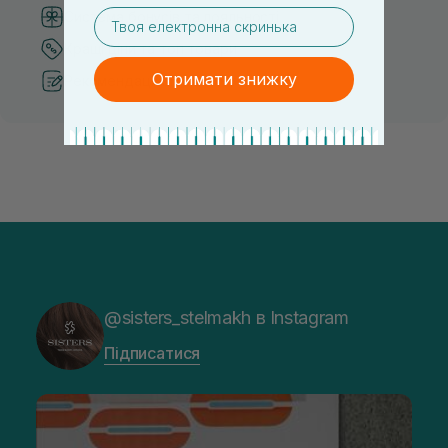
email
Система бонусів та лояльності
Кращі ціни та топ товари
Отримати знижку
Рекомендації від косметологів
@sisters_stelmakh в Instagram
Підписатися