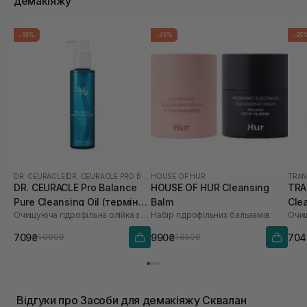
демакіяжу
-35%
-40%
-25
DR. CEURACLE
|
DR. CEURACLE PRO BALANCE
HOUSE OF HUR
TRAN
DR. CEURACLE Pro Balance
HOUSE OF HUR Cleansing
TRA
Pure Cleansing Oil (термін
Balm
Cle
Очищуюча гідрофільна олійка з пробіотиками
Набір гідрофільних бальзамів
до 01.27р.) 155 мл
709₴
990₴
704
1 090₴
1 650₴
Відгуки про Засоби для демакіяжу Сквалан