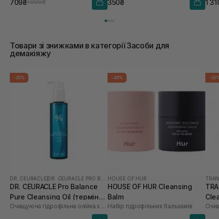
709₴
350₴
1 31
1 090₴
Товари зі знижками в категорії Засоби для
демакіяжу
-35%
-40%
-25
DR. CEURACLE
|
DR. CEURACLE PRO BALANCE
HOUSE OF HUR
TRAN
DR. CEURACLE Pro Balance
HOUSE OF HUR Cleansing
TRA
Pure Cleansing Oil (термін
Balm
Cle
Очищуюча гідрофільна олійка з пробіотиками
Набір гідрофільних бальзамів
до 01.27р.) 155 мл