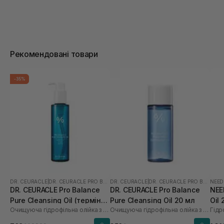
Рекомендовані товари
-35%
DR. CEURACLE
|
DR. CEURACLE PRO BALANCE
DR. CEURACLE
|
DR. CEURACLE PRO BALANCE
NEED
DR. CEURACLE Pro Balance
DR. CEURACLE Pro Balance
NEE
Pure Cleansing Oil (термін
Pure Cleansing Oil 20 мл
Oil
Очищуюча гідрофільна олійка з пробіотиками
Очищуюча гідрофільна олійка з пробіотиками
до 01.27р.) 155 мл