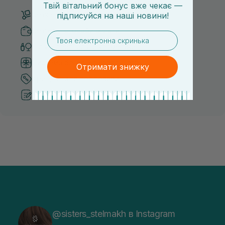
Твій вітальний бонус вже чекає —
Безкоштовна доставка від 3000 UAH
підписуйся
на
наші новини!
Безпечні способи оплати
email
Тільки оригінальна косметика
Система бонусів та лояльності
Отримати знижку
Кращі ціни та топ товари
Рекомендації від косметологів
@sisters_stelmakh в Instagram