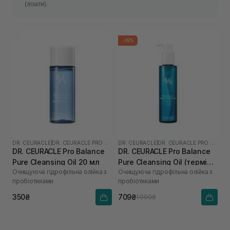
(лізати).
-35%
DR. CEURACLE
|
DR. CEURACLE PRO BALANCE
DR. CEURACLE
|
DR. CEURACLE PRO BALANCE
DR. CEURACLE Pro Balance
DR. CEURACLE Pro Balance
Pure Cleansing Oil 20 мл
Pure Cleansing Oil (термін
Очищуюча гідрофільна олійка з
Очищуюча гідрофільна олійка з
до 01.27р.) 155 мл
пробіотиками
пробіотиками
350₴
709₴
1 090₴