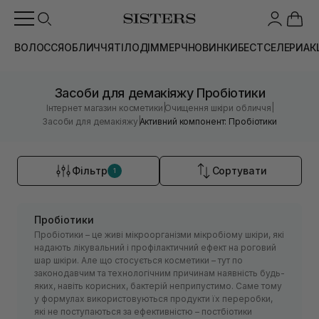
ВОЛОССЯ
ОБЛИЧЧЯ
ТІЛО
ДІМ
МЕРЧ
НОВИНКИ
БЕСТСЕЛЕРИ
АК
Засоби для демакіяжу Пробіотики
|
|
Інтернет магазин косметики
Очищення шкіри обличчя
|
Засоби для демакіяжу
Активний компонент: Пробіотики
Фільтр
Сортувати
1
Пробіотики
Пробіотики – це живі мікроорганізми мікробіому шкіри, які
надають лікувальний і профілактичний ефект на роговий
шар шкіри. Але що стосується косметики – тут по
законодавчим та технологічним причинам наявність будь-
яких, навіть корисних, бактерій неприпустимо. Саме тому
у формулах використовуються продукти їх переробки,
які не поступаються за ефективністю – постбіотики