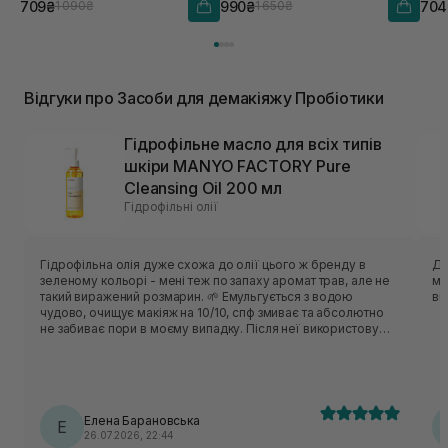
709₴
990₴
704
1 090₴
1 650₴
Відгуки про Засоби для демакіяжу Пробіотики
Гідрофільне масло для всіх типів
шкіри MANYO FACTORY Pure
Cleansing Oil 200 мл
Гідрофільні олії
Гідрофільна олія дуже схожа до олії цього ж бренду в
Ду
зеленому кольорі - мені теж по запаху аромат трав, але не
ма
такий виражений розмарин. 🌱 Емульгується з водою
ві
чудово, очищує макіяж на 10/10, спф змиває та абсолютно
не забиває пори в моєму випадку. Після неї використовую
комфортне для себе вмивання. Моїй комбінованій та
чутливій шкіри засіб підійшов добре. Мені подобається, що
в цього продукту дуже зручний дозатор і по текстурі олійка
не є густою та надто жирною. Використання невелике,
розхід економний попри те, що я для очищення
Елена Барановська
використовую 2 натиски дозатора. ❤️‍🔥 Досить непоганий чи
Е
26.07.2026, 22:44
я б навіть сказала вдалий продукт і для себе повторювала