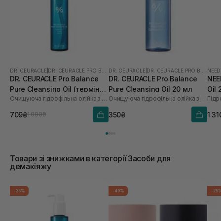
DR. CEURACLE
|
DR. CEURACLE PRO BALANCE
DR. CEURACLE
|
DR. CEURACLE PRO BALANCE
NEED
DR. CEURACLE Pro Balance
DR. CEURACLE Pro Balance
NEE
Pure Cleansing Oil (термін
Pure Cleansing Oil 20 мл
Oil
Очищуюча гідрофільна олійка з пробіотиками
Очищуюча гідрофільна олійка з пробіотиками
до 01.27р.) 155 мл
709₴
350₴
1 31
1 090₴
Товари зі знижками в категорії Засоби для
демакіяжу
-35%
-40%
-25