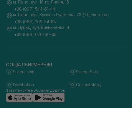
м. Рівне, вул. 16-го Липня, 15
+38 (097) 544-61-44
м. Рівне, вул. Кулика і Гудачека, 23 (ТЦ Екватор)
+38 (068) 209-34-88
м. Луцьк, вул. Винниченка, 4
+38 (098) 076-60-62
СОЦІАЛЬНІ МЕРЕЖІ
Sisters Hair
Sisters Skin
Distribution
Cosmetology
Завантажуйте мобільний додаток
© 2026 sisters.co.ua. Всі права захищено