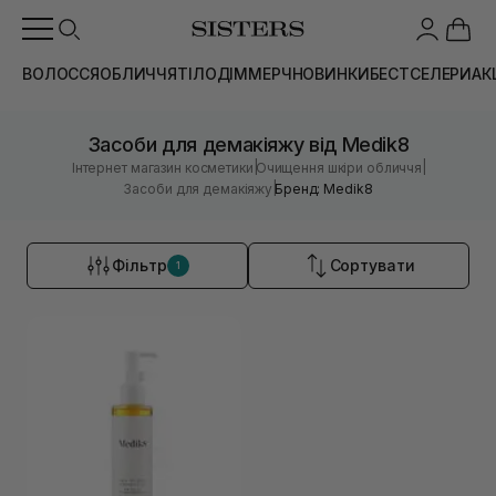
ВОЛОССЯ
ОБЛИЧЧЯ
ТІЛО
ДІМ
МЕРЧ
НОВИНКИ
БЕСТСЕЛЕРИ
АК
Засоби для демакіяжу від Medik8
|
|
Інтернет магазин косметики
Очищення шкіри обличчя
|
Засоби для демакіяжу
Бренд: Medik8
Фільтр
Сортувати
1