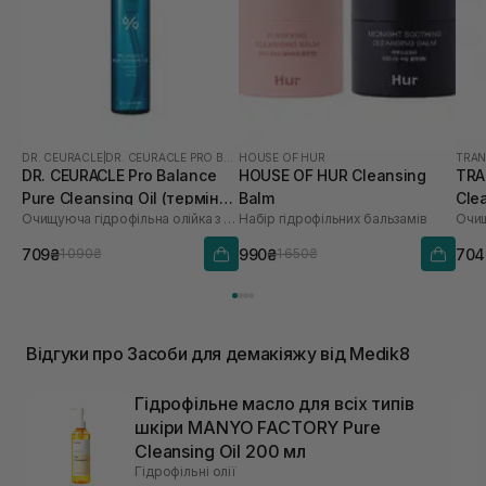
DR. CEURACLE
|
DR. CEURACLE PRO BALANCE
HOUSE OF HUR
TRAN
DR. CEURACLE Pro Balance
HOUSE OF HUR Cleansing
TRA
Pure Cleansing Oil (термін
Balm
Cle
Очищуюча гідрофільна олійка з пробіотиками
Набір гідрофільних бальзамів
до 01.27р.) 155 мл
709₴
990₴
704
1 090₴
1 650₴
Відгуки про Засоби для демакіяжу від Medik8
Гідрофільне масло для всіх типів
шкіри MANYO FACTORY Pure
Cleansing Oil 200 мл
Гідрофільні олії