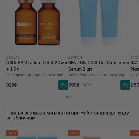
USOLAB
BENTON
SACH
USOLAB Vita Ion-C Set 20 мл
BENTON CICA Gel Sunscreen
SAC
+ 1,5 г
Serum 2 шт
Pig
Освітлюючий, антиоксидантний та омолоджуючий набір
Набір сонцезахисних крем-сироваток
Акці
Saf
925₴
990₴
2 5
1 840₴
Товари зі знижками в категорії Набори для догляду
за обличчям
-46%
-65%
-10