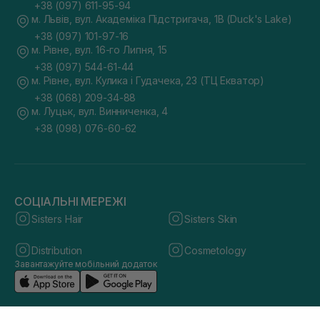
+38 (097) 611-95-94
м. Львів, вул. Академіка Підстригача, 1В (Duck's Lake)
+38 (097) 101-97-16
м. Рівне, вул. 16-го Липня, 15
+38 (097) 544-61-44
м. Рівне, вул. Кулика і Гудачека, 23 (ТЦ Екватор)
+38 (068) 209-34-88
м. Луцьк, вул. Винниченка, 4
+38 (098) 076-60-62
СОЦІАЛЬНІ МЕРЕЖІ
Sisters Hair
Sisters Skin
Distribution
Cosmetology
Завантажуйте мобільний додаток