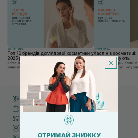
КОСМЕТИКА
КОСМЕТИКА
Топ 10 брендів доглядової косметики у
Каолін в косметиці: 
2025 році
використовують
Автор: Віка Нагорна У сучасному світі, де тренди
Автор: Юлія Цебрик Каолін в косметології – це
змінюються зі швидкістю світла, а ринок популярної
природний мінерал, натураль
косметики переповнений новими пропозиціями, вибір
безліч переваг для шкіри обл
засобу для себе стає справжнім викликом. 2025 р...
завдяки великій кількості ко
Безкоштовна доставка від 3000 UAH
Безпечні способи оплати
Тільки оригінальна косметика
Система бонусів та лояльності
ОТРИМАЙ ЗНИЖКУ
Кращі ціни та топ товари