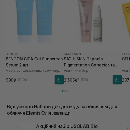
BENTON
SACHI SKIN
CELI
BENTON CICA Gel Sunscreen
SACHI SKIN Triphala
CEL
Serum 2 шт
Pigmentation Corrector та
Набір сонцезахисних крем-сироваток
Акційний набір
Акці
Saffron Luminous Cleanser
990₴
2 503₴
297
1 840₴
7 150₴
Відгуки про Набори для догляду за обличчям для
обличчя Elemis Олія лаванди
Акційний набір USOLAB Bio