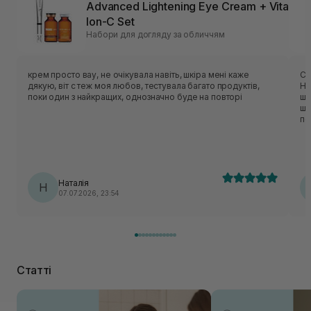
Advanced Lightening Eye Cream + Vita
Ion-C Set
Набори для догляду за обличчям
крем просто вау, не очікувала навіть, шкіра мені каже
Су
дякую, віт с теж моя любов, тестувала багато продуктів,
Ні
поки один з найкращих, однозначно буде на повторі
шк
шк
по
Наталія
Н
07.07.2026, 23:54
Статті