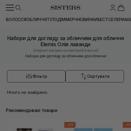
ВОЛОССЯ
ОБЛИЧЧЯ
ТІЛО
ДІМ
МЕРЧ
НОВИНКИ
БЕСТСЕЛЕРИ
АК
Набори для догляду за обличчям для обличчя
Elemis Олія лаванди
|
|
Інтернет магазин косметики
Обличчя
Набори для догляду за обличчям для обличчя
Фільтр
Сортувати
Нічого не знайдено.
Рекомендовані товари
-46%
-65