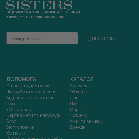
Підпишись на наші новини
та отримуй
знижку 5% на перше замовлення
Email
підписатись
ДОПОМОГА
КАТАЛОГ
Оплата та доставка
Волосся
Як зробити замовлення
Обличчя
Відповіді на запитання
Тіло
Про нас
Дім
ЗМІ про нас
Мерч
Сертифікати та нагороди
Новинки
Блог
Акції та знижки
Бюті словник
Бренди
Контакти
Умови використання сайту