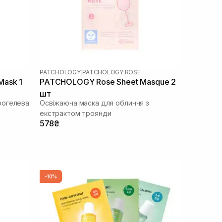
PATCHOLOGY
|
PATCHOLOGY ROSE
Mask 1
PATCHOLOGY Rosе Sheet Masque 2
шт
рогелева
Освіжаюча маска для обличчя з
екстрактом троянди
578₴
-10%