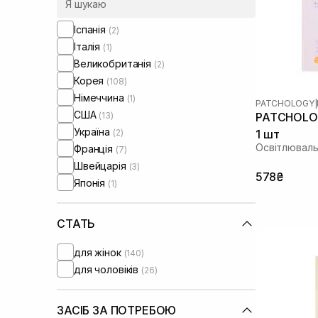
Medicube
(8)
Medik8
(2)
Іспанія
(2)
Needly
(5)
Італія
(1)
Numbuzin
(2)
Великобританія
(2)
Patchology
(5)
Корея
(108)
Purito
(1)
Німеччина
(1)
PATCHOLOGY
|
RARE Paris
(7)
США
(13)
PATCHOLOG
Real Barrier
(1)
Україна
(2)
1 шт
Rejuran
(3)
Освітлюваль
Франція
(7)
Rosy Drop
(1)
Швейцарія
(3)
Round Lab
(6)
578₴
Японія
(1)
SISTERS
(2)
Skin1004
(5)
СТАТЬ
UIQ
(3)
Usolab
(6)
для жінок
(140)
VT Cosmetics
(2)
для чоловіків
(26)
ЗАСІБ ЗА ПОТРЕБОЮ