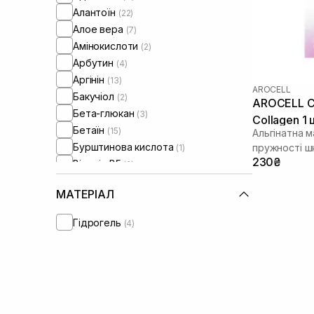
Алантоїн
(22)
Від синців під очима
(+1)
Алое вера
(7)
Амінокислоти
(2)
Арбутин
(4)
Аргінін
(13)
AROCELL
Бакучіол
(2)
AROCELL C
Бета-глюкан
(3)
Collagen 1 
Бетаїн
(15)
Альгінатна м
Бурштинова кислота
пружності ш
(1)
230₴
Вітамін B5
(2)
Вітамін Е
(4)
МАТЕРІАЛ
Вітамін C
(15)
Вітамін U
(1)
Гідрогель
(4)
Волюфілін
(1)
Галактомісіс
(2)
Гамамеліс
(4)
Гвайазулен
(1)
Гіалуронова кислота
(63)