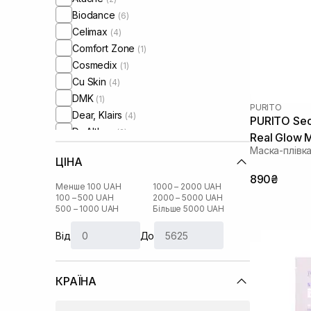
Biodance
(6)
Celimax
(4)
Comfort Zone
(1)
Cosmedix
(1)
Cu Skin
(4)
DMK
(1)
PURITO
Dear, Klairs
(4)
PURITO Seo
Dr. Althea
(2)
Real Glow 
Dr. Ceuracle
(7)
Маска-плівка
ЦІНА
El’Code
(1)
890₴
HydroPeptide
(3)
Менше 100 UAH
1000 – 2000 UAH
I'm From
100 – 500 UAH
2000 – 5000 UAH
(16)
500 – 1000 UAH
Більше 5000 UAH
IS Clinical
(1)
Image Skincare
(2)
Від
До
Instytutum
(1)
Js Derma
(1)
КРАЇНА
Lalarecipe
(5)
Manyo Factory
(7)