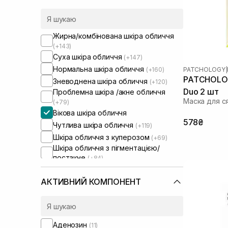
Жирна/комбінована шкіра обличчя
(+143)
Суха шкіра обличчя
(+147)
Нормальна шкіра обличчя
(+160)
PATCHOLOGY
|
PATCHOLOGY
Зневоднена шкіра обличчя
(+120)
Duo 2 шт
Проблемна шкіра /акне обличчя
Маска для с
(+79)
Вікова шкіра обличчя
578₴
Чутлива шкіра обличчя
(+119)
Шкіра обличчя з куперозом
(+69)
Шкіра обличчя з пігментацією/
постакне
(+84)
Шкіра обличчя з розширеними
порами
(+61)
АКТИВНИЙ КОМПОНЕНТ
Шкіра обличчя з порушеним
барʼєром
(+73)
Шкіра обличчя з порушеним
мікробіомом
(+58)
Аденозин
(11)
Проти набряків
(+2)