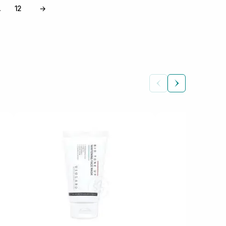
12
→
…