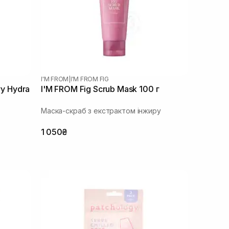
I'M FROM
|
I'M FROM FIG
y Hydra
I'M FROM Fig Scrub Mask 100 г
Маска-скраб з екстрактом інжиру
1 050₴