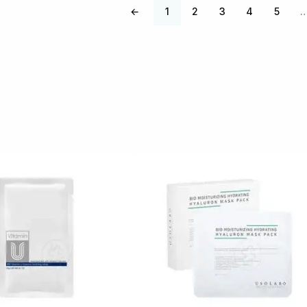
←
1
2
3
4
5