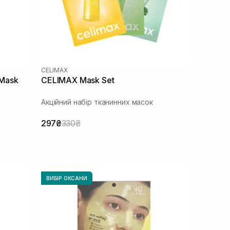
CELIMAX
Mask
CELIMAX Mask Set
Акційний набір тканинних масок
297₴
330₴
ВИБІР ОКСАНИ