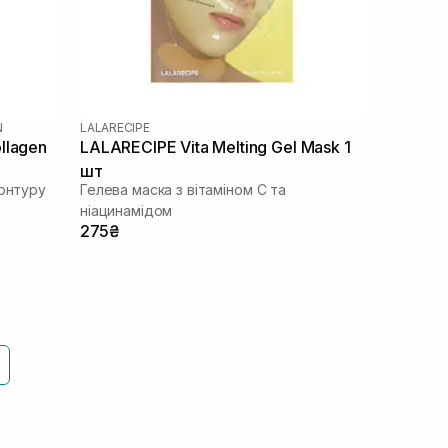
N
LALARECIPE
llagen
LALARECIPE Vita Melting Gel Mask 1
шт
контуру
Гелева маска з вітаміном С та
ніацинамідом
275₴