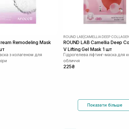
ROUND LAB
|
CAMELLIA DEEP COLLAGE
ream Remodeling Mask
ROUND LAB Camellia Deep Co
шт
V Lifting Gel Mask 1 шт
аска з колагеном для
Гідрогелева ліфтинг-маска для 
кіри
обличчя
225₴
Показати більше