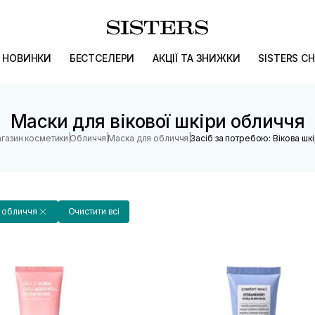
НОВИНКИ
БЕСТСЕЛЕРИ
АКЦІЇ ТА ЗНИЖКИ
SISTERS CH
Маски для вікової шкіри обличчя
|
|
|
агазин косметики
Обличчя
Маска для обличчя
Засіб за потребою: Вікова шк
а обличчя
Очистити всі