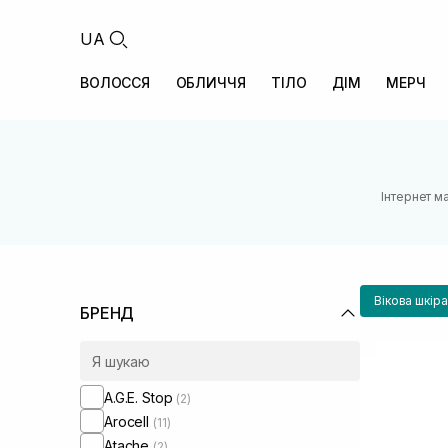
UA
ВОЛОССЯ
ОБЛИЧЧЯ
ТІЛО
ДІМ
МЕРЧ
Інтернет м
Вікова шкір
БРЕНД
A.G.E. Stop
(2)
Arocell
(11)
Atache
(2)