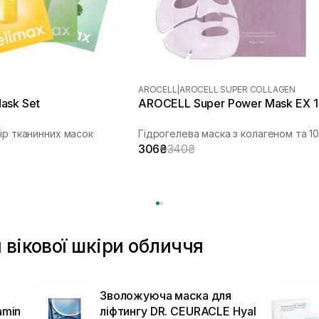
AROCELL
|
AROCELL SUPER COLLAGEN
ask Set
AROCELL Super Power Mask EX 1
бір тканинних масок
306₴
340₴
 вікової шкіри обличчя
Зволожуюча маска для
amin
ліфтингу DR. CEURACLE Hyal