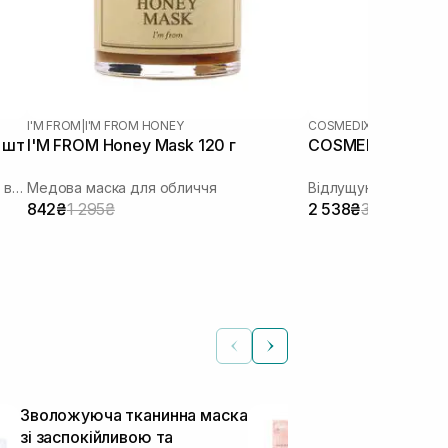
I'M FROM
|
I'M FROM HONEY
COSMEDIX
 шт
I'M FROM Honey Mask 120 г
COSMEDIX Pure E
Гідрогелева маска з колагеном та 10 видами гіалуронової кислоти
Медова маска для обличчя
842₴
1 295₴
2 538₴
3 172₴
Зволожуюча тканинна маска
Ліфтинг мас
зі заспокійливою та
MEDICUBE Col