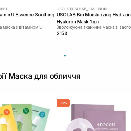
IN U
USOLAB
|
USOLAB_HYALURON
tamin U Essence Soothing
USOLAB Bio Moisturizing Hydrati
Hyaluron Mask 1 шт
 маска з вітаміном U
215₴
рії Маска для обличчя
-10%