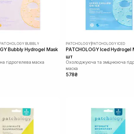
PATCHOLOGY BUBBLY
PATCHOLOGY
|
PATCHOLOGY ICED
Y Bubbly Hydrogel Mask
PATCHOLOGY Iced Hydrogel 
шт
на гідрогелева маска
Охолоджуюча та зміцнююча гід
маска
578₴