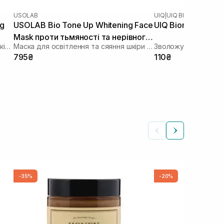
USOLAB
UIQ
|
UIQ BIOME BARRIER
ng
USOLAB Bio Tone Up Whitening Face
UIQ Biome Barrier
Mask проти тьмяності та нерівного
Зволожуюча тканинна маска зі заспокійливою та антивіковою дією
Маска для освітлення та сяяння шкіри обличчя
Зволожувальна ткан
тону 50 мл
795₴
110₴
-35%
-20%