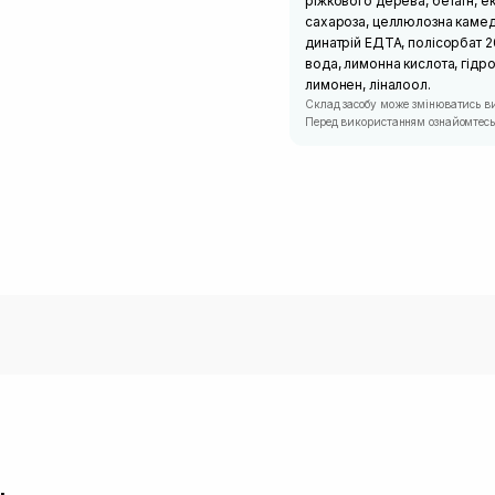
ріжкового дерева, бетаїн, е
сахароза, целлюлозна камедь
динатрій ЕДТА, полісорбат 2
вода, лимонна кислота, гідр
лимонен, ліналоол.
Склад засобу може змінюватись в
Перед використанням ознайомтесь 