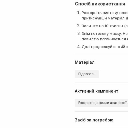
Спосіб використання
Розгорніть листову гелев
притиснувши матеріал д
Залиште на 10 хвилин (
Зніміть гелеву маску. Н
повністю
поглинається 
Далі продовжуйте свій 
Матеріал
Гідрогель
Активний компонент
Екстракт центелли азіатської
Засіб за потребою