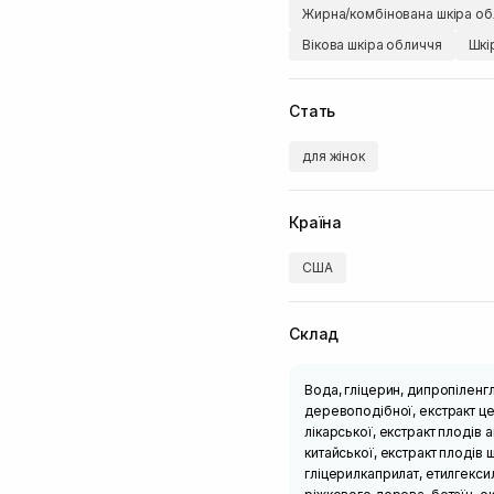
Жирна/комбінована шкіра об
Вікова шкіра обличчя
Шкі
Стать
для жінок
Країна
США
Склад
Вода, гліцерин, дипропіленгл
деревоподібної, екстракт цен
лікарської, екстракт плодів 
китайської, екстракт плодів 
гліцерилкаприлат, етилгекси