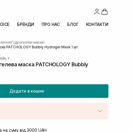
OICE
БРЕНДИ
ПРО НАС
БЛОГ
КОНТАКТИ
бличчя
Гідрогелеві маски
|
|
ска PATCHOLOGY Bubbly Hydrogel Mask 1 шт
UBBLY
огелева маска PATCHOLOGY Bubbly
Додати в кошик
штою
В наявності
вул. Винниченка 4
 на суму від 3000 UAH
Немає в наявності!