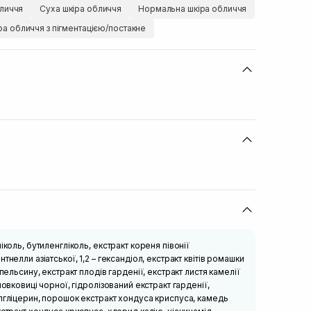
личчя
Суха шкіра обличчя
Нормальна шкіра обличчя
ра обличчя з пігментацією/постакне
іколь, бутиленгліколь, екстракт кореня півонії
тнелли азіатської, 1,2 – гександіол, екстракт квітів ромашки
апельсину, екстракт плодів гарденії, екстракт листя камелії
шовковиці чорної, гідролізований екстракт гарденії,
лгліцерин, порошок екстракт хондуса криспуса, камедь