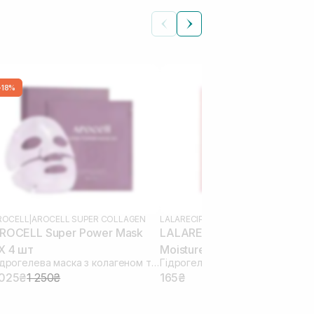
-18%
ROCELL
|
AROCELL SUPER COLLAGEN
LALARECIPE
ROCELL Super Power Mask
LALARECIPE Glow Face
X 4 шт
Moisture Mask 1 шт
Гідрогелева маска з колагеном та 10 видами гіалуронової кислоти
 025₴
1 250₴
165₴