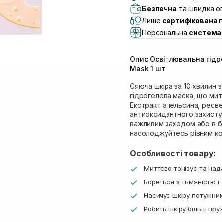
Самовивіз м. Львів, в
Безпечна
та швидка оп
Lake)
Лише
сертифікована 
Самовивіз м. Львів, в
Персональна
система 
Самовивіз м. Львів, 
Самовивіз м. Рівне, ву
Опис Освітлювальна гідр
Самовивіз м. Рівне, в
Mask 1 шт
Екватор)
Сяюча шкіра за 10 хвилин з
гідрогелева маска, що митт
Екстракт апельсина, ресве
антиоксидантного захисту
важливим заходом або в б’
насолоджуйтесь рівним ко
Особливості товару:
Миттєво тонізує та нада
Бореться з тьмяністю і 
Насичує шкіру потужни
Робить шкіру більш пр