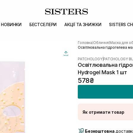
НОВИНКИ
БЕСТСЕЛЕРИ
АКЦІЇ ТА ЗНИЖКИ
SISTERS CH
Головна
Обличчя
Маска для о
|
|
Освітлювальна гідрогелева ма
PATCHOLOGY
|
PATCHOLOGY B
Освітлювальна гідр
Hydrogel Mask 1 шт
578₴
Як отримати товар
Доставка Новою По
Безкоштовна
Самовивіз м. Луцьк, 
доставка