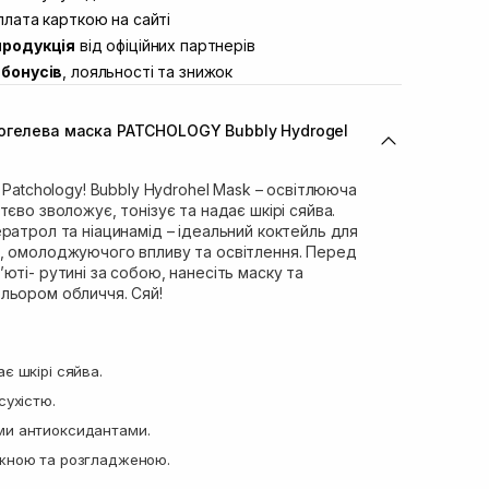
ул. Академіка Підстригача, 1В (Duck’s
лата карткою на сайті
В наявності
продукція
від офіційних партнерів
ул. Івана Франка 36
Немає в наявності!
бонусів
, лояльності та знижок
вул. Степана Бандери 45
Немає в наявності!
л. 16-го Липня, 15
Немає в наявності!
огелева маска PATCHOLOGY Bubbly Hydrogel
ул. Кулика і Гудачека 23 (ТЦ
Немає в наявності!
 Patchology! Bubbly Hydrohel Mask – освітлююча
єво зволожує, тонізує та надає шкірі сяйва.
ратрол та ніацинамід – ідеальний коктейль для
, омолоджуючого впливу та освітлення. Перед
юті- рутині за собою, нанесіть маску та
льором обличчя. Сяй!
є шкірі сяйва.
сухістю.
ми антиоксидантами.
ужною та розгладженою.