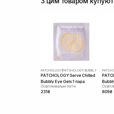
З цим товаром купуют
PATCHOLOGY
|
PATCHOLOGY BUBBLY
PATCH
PATCHOLOGY Serve Chilled
PATCH
Bubbly Eye Gels 1 пара
Bubbl
Освітлювальні патчі
Освітл
231₴
809₴