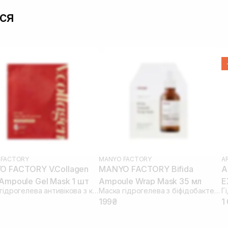
ся
 FACTORY
MANYO FACTORY
A
 FACTORY V.Collagen
MANYO FACTORY Bifida
A
Ampoule Gel Mask 1 шт
Ampoule Wrap Mask 35 мл
E
Маска гідрогелева антивікова з колагеном
Маска гідрогелева з біфідобактеріями
199₴
1