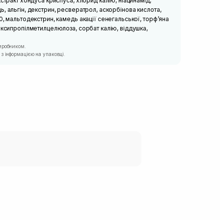
кстракт хондуса криспуса, хлорид калію, ніацинамід,
, альгін, декстрин, ресвератрол, аскорбінова кислота,
0, мальтодекстрин, камедь акації сенегальської, торф’яна
оксипропілметилцелюлоза, сорбат калію, віддушка,
иробником.
з інформацією на упаковці.