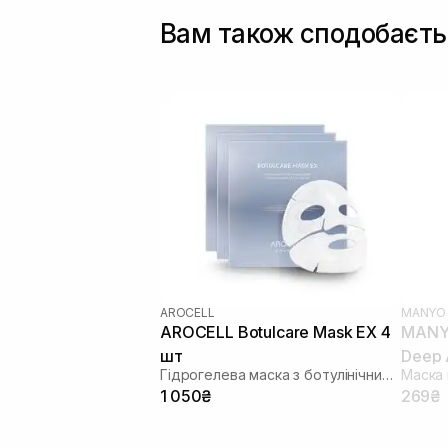
Вам також сподобаєть
AROCELL
MANYO
AROCELL Botulcare Mask EX 4
MANYO
шт
Deep 
Гідрогелева маска з ботулінічним поліпептидом та колагеном
1 050₴
269₴