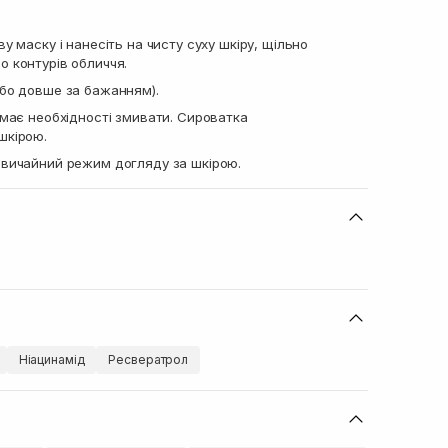
у маску і нанесіть на чисту суху шкіру, щільно
о контурів обличчя.
або довше за бажанням).
емає необхідності змивати. Сироватка
шкірою.
звичайний режим догляду за шкірою.
Ніацинамід
Ресвератрол