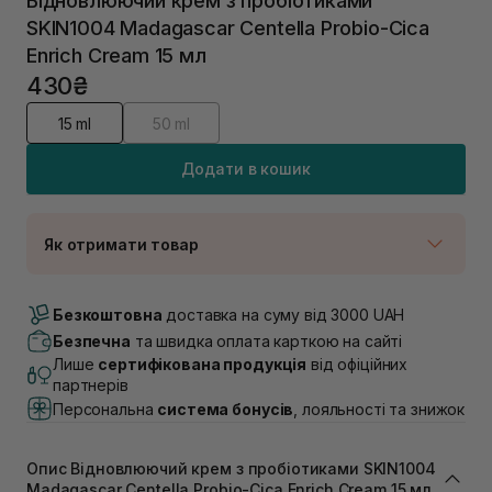
Відновлюючий крем з пробіотиками
SKIN1004 Madagascar Centella Probio-Cica
Enrich Cream 15 мл
430₴
15 ml
50 ml
Додати в кошик
Як отримати товар
Доставка Новою Поштою
В наявності
Безкоштовна
доставка на суму від 3000 UAH
Самовивіз м. Луцьк, вул. Винниченка 4
Безпечна
та швидка оплата карткою на сайті
Немає в наявності!
Лише
сертифікована продукція
від офіційних
Самовивіз м. Львів, вул. Академіка Підстригача, 1В
партнерів
(Duck’s Lake)
Персональна
система бонусів
, лояльності та знижок
Немає в наявності!
Самовивіз м. Львів, вул. Івана Франка 36
Немає в наявності!
Опис Відновлюючий крем з пробіотиками SKIN1004
Самовивіз м. Львів, вул. Степана Бандери 45
Madagascar Centella Probio-Cica Enrich Cream 15 мл