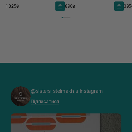
бар'єром 50 мл
1 325₴
890₴
395
@sisters_stelmakh в Instagram
Підписатися