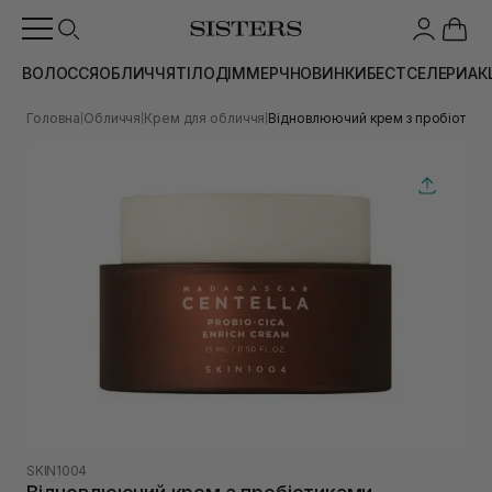
ВОЛОССЯ
ОБЛИЧЧЯ
ТІЛО
ДІМ
МЕРЧ
НОВИНКИ
БЕСТСЕЛЕРИ
АК
Головна
Обличчя
Крем для обличчя
Відновлюючий крем з пробіотиками
|
|
|
SKIN1004