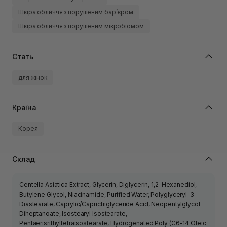
Шкіра обличчя з порушеним барʼєром
Шкіра обличчя з порушеним мікробіомом
Стать
для жінок
Країна
Корея
Склад
Centella Asiatica Extract, Glycerin, Diglycerin, 1,2-Hexanediol,
Butylene Glycol, Niacinamide, Purified Water, Polyglyceryl-3
Diastearate, Caprylic/Caprictriglyceride Acid, Neopentylglycol
Diheptanoate, Isostearyl Іsostearate,
Pentaerisrithyltetraisostearate, Hydrogenated Poly (C6-14 Oleic