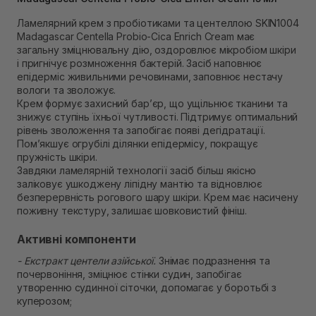
Немає в наявності!
Самовивіз м. Рівне, вул. 16-го Липня, 15
Ламелярний крем з пробіотиками та центеллою SKIN1004
Немає в наявності!
Madagascar Centella Probio-Cica Enrich Cream має
Самовивіз м. Рівне, вул. Кулика і Гудачека 23 (ТЦ
загальну зміцнювальну дію, оздоровлює мікробіом шкіри
Екватор)
і пригнічує розмноження бактерій. Засіб наповнює
Немає в наявності!
епідерміс живильними речовинами, заповнює нестачу
вологи та зволожує.
Крем формує захисний бар’єр, що ущільнює тканини та
знижує ступінь їхньої чутливості. Підтримує оптимальний
рівень зволоження та запобігає появі дегідратації.
Пом’якшує огрубілі ділянки епідермісу, покращує
пружність шкіри.
Завдяки ламелярній технології засіб більш якісно
заліковує ушкоджену ліпідну мантію та відновлює
безперервність рогового шару шкіри. Крем має насичену
поживну текстуру, залишає шовковистий фініш.
Активні компоненти
- Екстракт центели азійської.
Знімає подразнення та
почервоніння, зміцнює стінки судин, запобігає
утворенню судинної сіточки, допомагає у боротьбі з
куперозом;