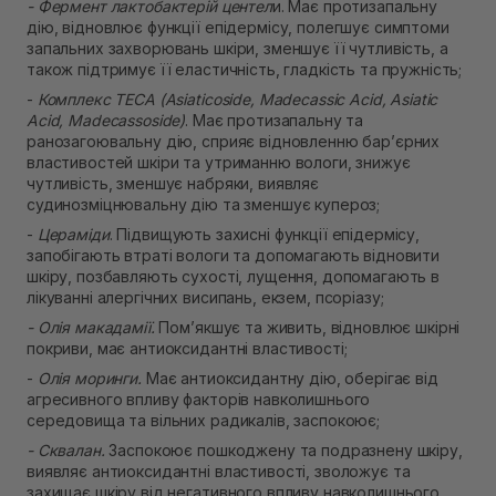
- Фермент лактобактерій центел
и. Має протизапальну
дію, відновлює функції епідермісу, полегшує симптоми
запальних захворювань шкіри, зменшує її чутливість, а
також підтримує її еластичність, гладкість та пружність;
-
Комплекс TECA (Asiaticoside, Madecassic Acid, Asiatic
Acid, Madecassoside)
. Має протизапальну та
ранозагоювальну дію, сприяє відновленню бар’єрних
властивостей шкіри та утриманню вологи, знижує
чутливість, зменшує набряки, виявляє
судинозміцнювальну дію та зменшує купероз;
-
Цераміди
. Підвищують захисні функції епідермісу,
запобігають втраті вологи та допомагають відновити
шкіру, позбавляють сухості, лущення, допомагають в
лікуванні алергічних висипань, екзем, псоріазу;
- Олія макадамії.
Пом’якшує та живить, відновлює шкірні
покриви, має антиоксидантні властивості;
-
Олія моринги.
Має антиоксидантну дію, оберігає від
агресивного впливу факторів навколишнього
середовища та вільних радикалів, заспокоює;
- Сквалан.
Заспокоює пошкоджену та подразнену шкіру,
виявляє антиоксидантні властивості, зволожує та
захищає шкіру від негативного впливу навколишнього