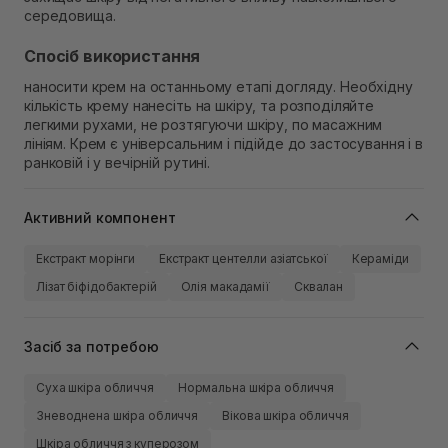
середовища.
Спосіб використання
наносити крем на останньому етапі догляду. Необхідну
кількість крему нанесіть на шкіру, та розподіляйте
легкими рухами, не розтягуючи шкіру, по масажним
лініям. Крем є універсальним і підійде до застосування і в
ранковій і у вечірній рутині.
Активний компонент
Екстракт морінги
Екстракт центелли азіатської
Кераміди
Лізат біфідобактерій
Олія макадамії
Сквалан
Засіб за потребою
Суха шкіра обличчя
Нормальна шкіра обличчя
Зневоднена шкіра обличчя
Вікова шкіра обличчя
Шкіра обличчя з куперозом