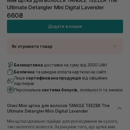
Міні щітка для волосся TANGLE TEEZER The
Ultimate Detangler Mini Digital Lavender
660₴
Додати в кошик
Як отримати товар
Доставка Новою Поштою
В наявності
Безкоштовна
доставка на суму від 3000 UAH
Самовивіз м. Луцьк, вул. Винниченка 4
Безпечна
та швидка оплата карткою на сайті
В наявності
Лише
сертифікована продукція
від офіційних
Самовивіз м. Львів, вул. Академіка Підстригача, 1В
партнерів
(Duck’s Lake)
Персональна
система бонусів
, лояльності та знижок
В наявності
Самовивіз м. Львів, вул. Івана Франка 36
В наявності
Опис Міні щітка для волосся TANGLE TEEZER The
Самовивіз м. Львів, вул. Степана Бандери 45
Ultimate Detangler Mini Digital Lavender
В наявності
Міні щітка ідеально підійде для розчісування як сухого,
Самовивіз м. Рівне, вул. 16-го Липня, 15
так і вологого волосся. За рахунок того, що щітка має
В наявності