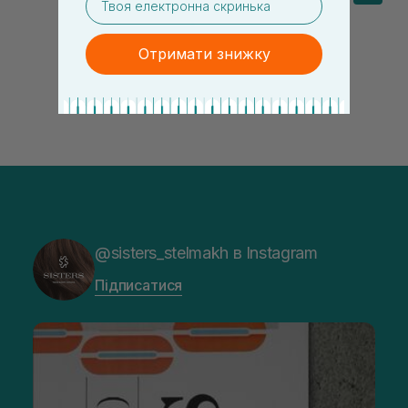
Отримати знижку
@sisters_stelmakh в Instagram
Підписатися