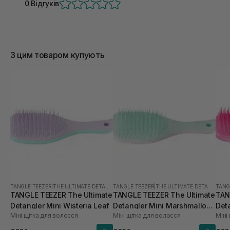
0 Відгуків
З цим товаром купують
TANGLE TEEZER
|
THE ULTIMATE DETANGLER MINI
TANGLE TEEZER
|
THE ULTIMATE DETANGLER MINI
TANG
TANGLE TEEZER The Ultimate
TANGLE TEEZER The Ultimate
TAN
Detangler Mini Wisteria Leaf
Detangler Mini Marshmallow
Det
Міні щітка для волосся
Міні щітка для волосся
Міні
Duo