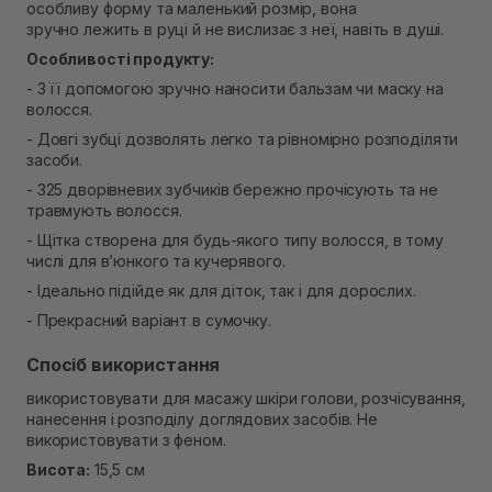
особливу форму та маленький розмір, вона
Самовивіз м. Рівне, вул. Кулика і Гудачека 23 (ТЦ
зручно лежить в руці й не вислизає з неї, навіть в душі.
Екватор)
В наявності
Особливості продукту:
- З її допомогою зручно наносити бальзам чи маску на
волосся.
- Довгі зубці дозволять легко та рівномірно розподіляти
засоби.
- 325 дворівневих зубчиків бережно прочісують та не
травмують волосся.
- Щітка створена для будь-якого типу волосся, в тому
числі для в’юнкого та кучерявого.
- Ідеально підійде як для діток, так і для дорослих.
- Прекрасний варіант в сумочку.
Спосіб використання
використовувати для масажу шкіри голови, розчісування,
нанесення і розподілу доглядових засобів. Не
використовувати з феном.
Висота:
15,5 см