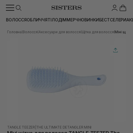
ВОЛОССЯ
ОБЛИЧЧЯ
ТІЛО
ДІМ
МЕРЧ
НОВИНКИ
БЕСТСЕЛЕРИ
АК
Головна
Волосся
Аксесуари для волосся
Щітка для волосся
Міні щітка
|
|
|
|
TANGLE TEEZER
|
THE ULTIMATE DETANGLER MINI