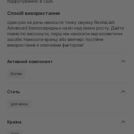
підкручування) в США.
Спосіб використання
один раз на день наносьте тонку смужку RevitaLash
Advanced безпосередньо на вії над лінією росту. Дайте
повністю висохнути, перш ніж наносити інші косметичні
засоби. Наносити вранці або ввечері: постійне
використання є ключовим фактором!
Активний компонент
Біотин
Стать
для жінок
Країна