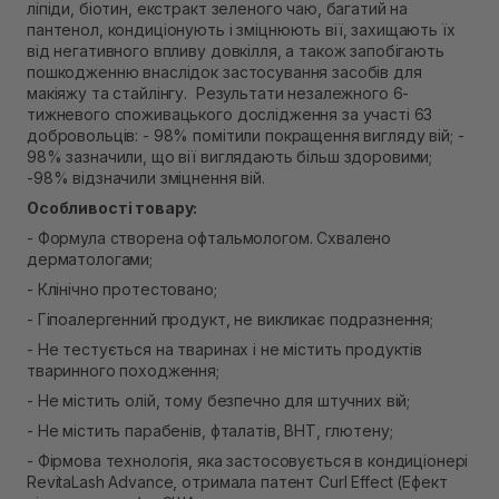
ліпіди, біотин, екстракт зеленого чаю, багатий на
Самовивіз м. Рівне, вул. Кулика і Гудачека 23 (ТЦ
пантенол, кондиціонують і зміцнюють вії, захищають їх
Екватор)
від негативного впливу довкілля, а також запобігають
В наявності
пошкодженню внаслідок застосування засобів для
макіяжу та стайлінгу. Результати незалежного 6-
тижневого споживацького дослідження за участі 63
добровольців: - 98% помітили покращення вигляду вій; -
98% зазначили, що вії виглядають більш здоровими;
-98% відзначили зміцнення вій.
Особливості товару:
- Формула створена офтальмологом. Схвалено
дерматологами;
- Клінічно протестовано;
- Гіпоалергенний продукт, не викликає подразнення;
- Не тестується на тваринах і не містить продуктів
тваринного походження;
- Не містить олій, тому безпечно для штучних вій;
- Не містить парабенів, фталатів, ВНТ, глютену;
- Фірмова технологія, яка застосовується в кондиціонері
RevitaLash Advance, отримала патент Curl Effect (Ефект