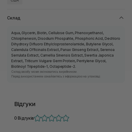
США
Склад
Аqua, Glycerin, Biotin, Cellulose Gum, Phenoxyethanol,
Chlorphenesin, Disodium Phospahte, Phosphoric Acid, Dechloro
Dihydroxy Difluoro Ethylcloprostenolamide, Butylene Glycol,
Calendula Officinalis Extract, Panax Ginseng Extract, Serenoa
Serrulata Extract, Camellia Sinensis Extract, Swertia Japonica
Extract, Triticum Vulgare Germ Protein, Pentylene Glycol,
Biotinoyl Tripeptide-1, Octapeptide-2.
Склад засобу може змінюватись виробником.
Перед використанням ознайомтесь з інформацією на упаковці.
Відгуки
0 Відгуків