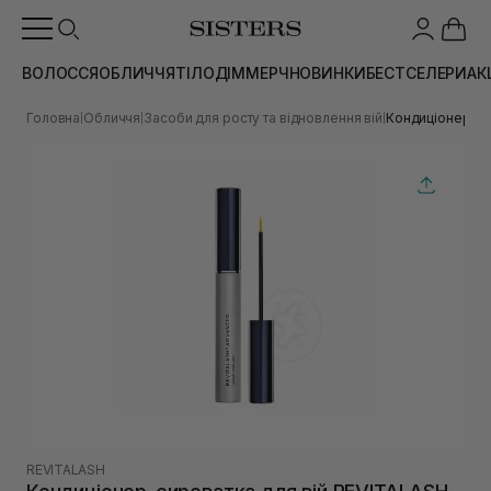
ВОЛОССЯ
ОБЛИЧЧЯ
ТІЛО
ДІМ
МЕРЧ
НОВИНКИ
БЕСТСЕЛЕРИ
АК
Головна
Обличчя
Засоби для росту та відновлення вій
Кондиціонер-си
|
|
|
REVITALASH