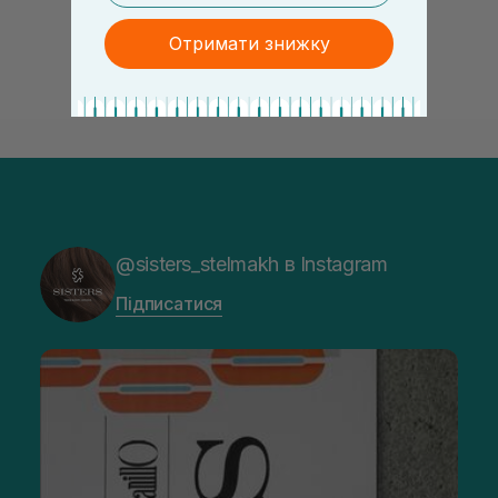
Отримати знижку
@sisters_stelmakh в Instagram
Підписатися