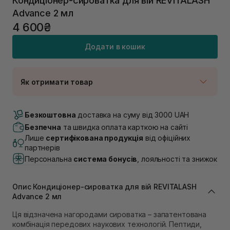
Кондиціонер-сироватка для вій REVITALASH
Advance 2 мл
4 600₴
Додати в кошик
Як отримати товар
Доставка Новою Поштою
В наявності
Безкоштовна
доставка на суму від 3000 UAH
Самовивіз м. Луцьк, вул. Винниченка 4
Безпечна
та швидка оплата карткою на сайті
В наявності
Лише
сертифікована продукція
від офіційних
Самовивіз м. Львів, вул. Академіка Підстригача, 1В
партнерів
(Duck’s Lake)
Персональна
система бонусів
, лояльності та знижок
В наявності
Самовивіз м. Львів, вул. Івана Франка 36
В наявності
Опис Кондиціонер-сироватка для вій REVITALASH
Самовивіз м. Львів, вул. Степана Бандери 45
Advance 2 мл
Немає в наявності!
Ця відзначена нагородами сироватка – запатентована
Самовивіз м. Рівне, вул. 16-го Липня, 15
комбінація передових наукових технологій. Пептиди,
В наявності