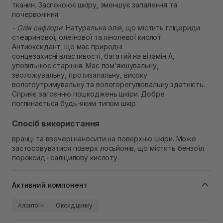
тканин. Заспокоює шкіру, зменшує запалення та
почервоніння.
- Олія сафлори
. Натуральна олія, що містить гліцериди
стеаринової, олеїнової та лінолевої кислот.
Антиоксидант, що має природні
сонцезахисні властивості, багатий на вітамін А,
уповільнює старіння. Має пом’якшувальну,
зволожувальну, протизапальну, високу
вологоутримувальну та вологорегулювальну здатність.
Сприяє загоєнню пошкоджень шкіри. Добре
поглинається будь-яким типом шкір
Спосіб використання
вранці та ввечері наносити на поверхню шкіри. Може
застосовуватися поверх лосьйонів, що містять бензоїл
пероксид і саліцилову кислоту.
Активний компонент
Алантоїн
Оксид цинку