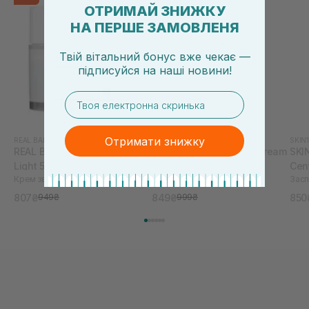
ОТРИМАЙ ЗНИЖКУ
НА ПЕРШЕ ЗАМОВЛЕНЯ
Твій вітальний бонус вже чекає —
підписуйся
на
наші новини!
email
Отримати знижку
REAL BARRIER
REAL BARRIER
SKIN
REAL BARRIER Extreme Cream
REAL BARRIER Extreme Cream
SKI
Light 50 мл
Tube 50 мл
Cen
Крем зволожувальний
Крем живильний
мл
807₴
849₴
850
949₴
999₴