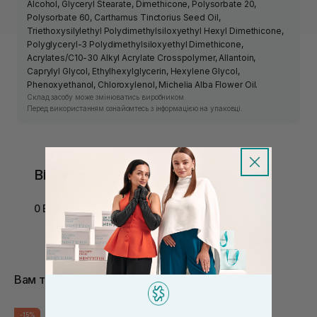
Alcohol, Glyceryl Stearate, Dimethicone, Polysorbate 20,
Polysorbate 60, Carthamus Tinctorius Seed Oil,
Triethoxysilylethyl Polydimethylsiloxyethyl Hexyl Dimethicone,
Polyglyceryl-3 Polydimethylsiloxyethyl Dimethicone,
Acrylates/C10-30 Alkyl Acrylate Crosspolymer, Allantoin,
Caprylyl Glycol, Ethylhexylglycerin, Hexylene Glycol,
Phenoxyethanol, Chloroxylenol, Michelia Alba Flower Oil.
Склад засобу може змінюватись виробником.
Перед використанням ознайомтесь з інформацією на упаковці.
Відгуки
0 Відгуків
Вам також сподобається
-15%
-15%