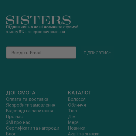
Підпишись на наші новини
та отримуй
знижку 5% на перше замовлення
Email
підписатись
ДОПОМОГА
КАТАЛОГ
Оплата та доставка
Волосся
Як зробити замовлення
Обличчя
Відповіді на запитання
Тіло
Про нас
Дім
ЗМІ про нас
Мерч
Сертифікати та нагороди
Новинки
Блог
Акції та знижки