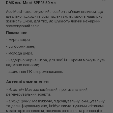
Самовивіз м. Львів, вул. Степана Бандери 45
DMK Acu-Moist SPF 15 50 мл
Немає в наявності!
Самовивіз м. Рівне, вул. 16-го Липня, 15
Acu-Moist - зволожуючий лосьйон з м'яким впливом, що
Немає в наявності!
ідеально підходить усім пацієнтам, які мають надмірну
Самовивіз м. Рівне, вул. Кулика і Гудачека 23 (ТЦ
жирність шкіри; для тих, які шукають легкий нежирний
Екватор)
зволожуючий засіб.
Немає в наявності!
Показання:
- жирна шкіра;
- усі форми акне;
- молода шкіра;
- надмірно жирна шкіра, для якої інші креми можуть бути
надмірно важкими;
- захист від ПК-випромінювання.
Активні компоненти
- Алантоїн.
Має заспокійливий, протизапальний,
регенерувальний ефекти.
- Оксид цинку.
Мє в’яжучу, підсушувальну, очищувальну
та дезинфікувальну дію, інгібує викид тучними клітинами
медіаторів запалення, посилює загоєння та репарацію