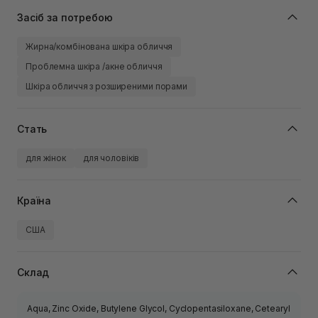
Засіб за потребою
Жирна/комбінована шкіра обличчя
Проблемна шкіра /акне обличчя
Шкіра обличчя з розширеними порами
Стать
для жінок
для чоловіків
Країна
США
Склад
Aqua, Zinc Oxide, Butylene Glycol, Cyclopentasiloxane, Cetearyl