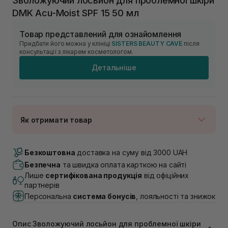
Зволожуючий лосьйон для проблемної шкіри
DMK Acu-Moist SPF 15 50 мл
Товар представлений для ознайомлення
Придбати його можна у клініці
SISTERS BEAUTY CAVE
після
консультації з лікарем косметологом.
Детальніше
Як отримати товар
Доставка Новою Поштою
Немає в наявності!
Безкоштовна
доставка на суму від 3000 UAH
Самовивіз м. Луцьк, вул. Винниченка 4
Безпечна
та швидка оплата карткою на сайті
Немає в наявності!
Лише
сертифікована продукція
від офіційних
Самовивіз м. Львів, вул. Академіка Підстригача, 1В
партнерів
(Duck’s Lake)
Персональна
система бонусів
, лояльності та знижок
Немає в наявності!
Самовивіз м. Львів, вул. Івана Франка 36
Немає в наявності!
Опис Зволожуючий лосьйон для проблемної шкіри