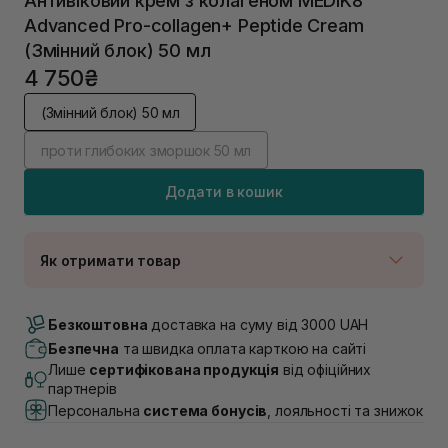
Антивіковий крем з колагеном MEDIK8
Advanced Pro-collagen+ Peptide Cream
(Змінний блок) 50 мл
4 750₴
(Змінний блок) 50 мл
проти глибоких зморшок 50 мл
Додати в кошик
Як отримати товар
Доставка Новою Поштою
В наявності
Безкоштовна
доставка на суму від 3000 UAH
Самовивіз м. Луцьк, вул. Винниченка 4
Безпечна
та швидка оплата карткою на сайті
В наявності
Лише
сертифікована продукція
від офіційних
Самовивіз м. Львів, вул. Академіка Підстригача, 1В
партнерів
(Duck’s Lake)
Персональна
система бонусів
, лояльності та знижок
В наявності
Самовивіз м. Львів, вул. Івана Франка 36