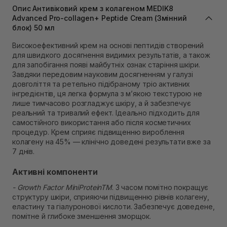
В наявності
Опис Антивіковий крем з колагеном MEDIK8
Самовивіз м. Львів, вул. Степана Бандери 45
Advanced Pro-collagen+ Peptide Cream (Змінний
блок) 50 мл
В наявності
Самовивіз м. Рівне, вул. 16-го Липня, 15
Високоефективний крем на основі пептидів створений
В наявності
для швидкого досягнення видимих результатів, а також
Самовивіз м. Рівне, вул. Кулика і Гудачека 23 (ТЦ
для запобігання появі майбутніх ознак старіння шкіри.
Екватор)
Завдяки передовим науковим досягненням у галузі
В наявності
довголіття та ретельно підібраному тріо активних
інгредієнтів, ця легка формула з м’якою текстурою не
лише тимчасово розгладжує шкіру, а й забезпечує
реальний та тривалий ефект. Ідеально підходить для
самостійного використання або після косметичних
процедур. Крем сприяє підвищенню вироблення
колагену на 45% — клінічно доведені результати вже за
7 днів.
Активні компоненти
- Growth Factor MiniProteinTM
. З часом помітно покращує
структуру шкіри, сприяючи підвищенню рівнів колагену,
еластину та гіалуронової кислоти. Забезпечує доведене,
помітне й глибоке зменшення зморщок.