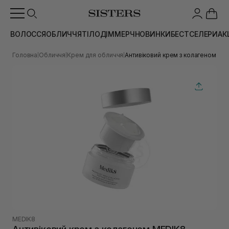
ВОЛОССЯ
ОБЛИЧЧЯ
ТІЛО
ДІМ
МЕРЧ
НОВИНКИ
БЕСТСЕЛЕРИ
АК
Головна
Обличчя
Крем для обличчя
Антивіковий крем з колагеном MED
|
|
|
MEDIK8