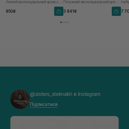
Легкий зволожувальний крем з морським комплексом
Потужний зволожувальний крем-сорбет
Набі
Cream 50 мл
POD
850₴
3 841₴
7 7
@sisters_stelmakh в Instagram
Підписатися