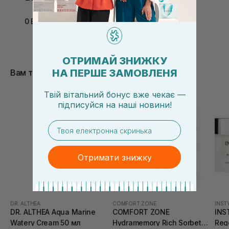
0 Відгуків
ОТРИМАЙ ЗНИЖКУ
НА ПЕРШЕ ЗАМОВЛЕНЯ
Вам також сподобається
Твій вітальний бонус вже чекає —
підписуйся
на
наші новини!
email
Отримати знижку
DR. ALTHEA
COMFORT ZONE
INST
DR. ALTHEA Aqua Marine
COMFORT ZONE
INS
Watery Cream 50 мл
Hydramemory Rich Sorbet
Reg