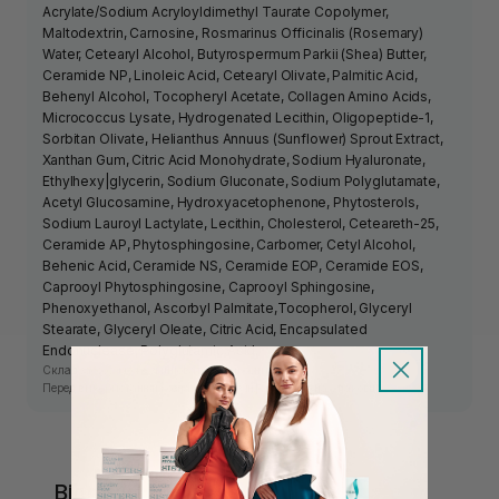
Acrylate/Sodium Acryloyldimethyl Taurate Copolymer,
Maltodextrin, Carnosine, Rosmarinus Officinalis (Rosemary)
Water, Cetearyl Alcohol, Butyrospermum Parkii (Shea) Butter,
Ceramide NP, Linoleic Acid, Cetearyl Olivate, Palmitic Acid,
Behenyl Alcohol, Tocopheryl Acetate, Collagen Amino Acids,
Micrococcus Lysate, Hydrogenated Lecithin, Oligopeptide-1,
Sorbitan Olivate, Helianthus Annuus (Sunflower) Sprout Extract,
Xanthan Gum, Citric Acid Monohydrate, Sodium Hyaluronate,
Ethylhexy|glycerin, Sodium Gluconate, Sodium Polyglutamate,
Acetyl Glucosamine, Hydroxyacetophenone, Phytosterols,
Sodium Lauroyl Lactylate, Lecithin, Cholesterol, Ceteareth-25,
Ceramide AP, Phytosphingosine, Carbomer, Cetyl Alcohol,
Behenic Acid, Ceramide NS, Ceramide EOP, Ceramide EOS,
Caprooyl Phytosphingosine, Caprooyl Sphingosine,
Phenoxyethanol, Ascorbyl Palmitate,Tocopherol, Glyceryl
Stearate, Glyceryl Oleate, Citric Acid, Encapsulated
Endonuclease, Polyglutamic Acid.
Склад засобу може змінюватись виробником.
Перед використанням ознайомтесь з інформацією на упаковці.
Відгуки