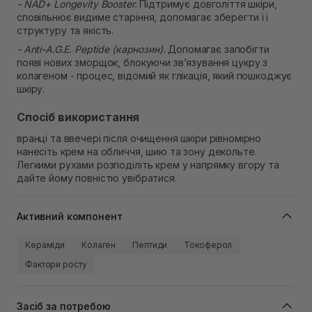
- NAD+ Longevity Booster.
Підтримує довголіття шкіри,
сповільнює видиме старіння, допомагає зберегти її
структуру та якість.
- Anti-A.G.E. Peptide (карнозин).
Допомагає запобігти
появі нових зморщок, блокуючи зв’язування цукру з
колагеном - процес, відомий як глікація, який пошкоджує
шкіру.
Спосіб використання
вранці та ввечері після очищення шкіри рівномірно
нанесіть крем на обличчя, шию та зону декольте.
Легкими рухами розподіліть крем у напрямку вгору та
дайте йому повністю увібратися.
Активний компонент
Кераміди
Колаген
Пептиди
Токоферол
Фактори росту
Засіб за потребою