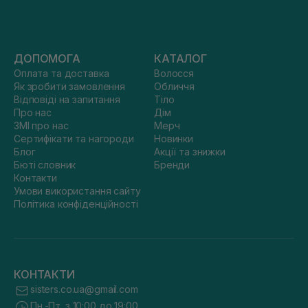
ДОПОМОГА
КАТАЛОГ
Оплата та доставка
Волосся
Як зробити замовлення
Обличчя
Відповіді на запитання
Тіло
Про нас
Дім
ЗМІ про нас
Мерч
Сертифікати та нагороди
Новинки
Блог
Акції та знижки
Бюті словник
Бренди
Контакти
Умови використання сайту
Політика конфіденційності
КОНТАКТИ
sisters.co.ua@gmail.com
Пн.-Пт. з 10:00 до 19:00