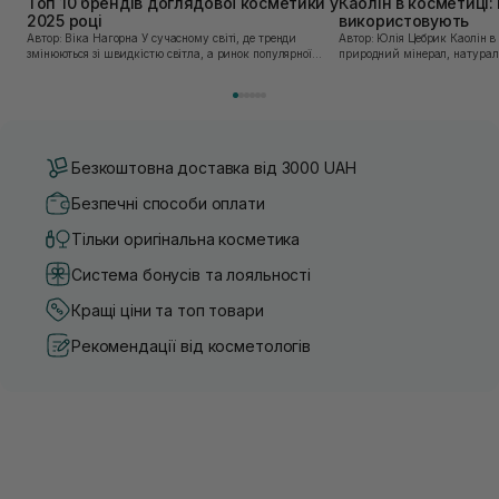
Топ 10 брендів доглядової косметики у
Каолін в косметиці: 
2025 році
використовують
Автор: Віка Нагорна У сучасному світі, де тренди
Автор: Юлія Цебрик Каолін в косметології – це
змінюються зі швидкістю світла, а ринок популярної
природний мінерал, натураль
косметики переповнений новими пропозиціями, вибір
безліч переваг для шкіри обл
засобу для себе стає справжнім викликом. 2025 р...
завдяки великій кількості ко
Безкоштовна доставка від 3000 UAH
Безпечні способи оплати
Тільки оригінальна косметика
Система бонусів та лояльності
Кращі ціни та топ товари
Рекомендації від косметологів