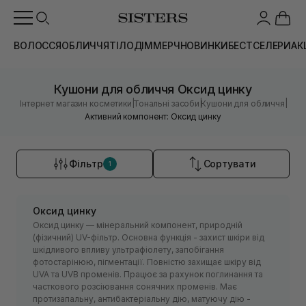
ВОЛОССЯ
ОБЛИЧЧЯ
ТІЛО
ДІМ
МЕРЧ
НОВИНКИ
БЕСТСЕЛЕРИ
АК
Кушони для обличчя Оксид цинку
|
|
|
Інтернет магазин косметики
Тональні засоби
Кушони для обличчя
Активний компонент: Оксид цинку
Фільтр
Сортувати
1
Оксид цинку
Оксид цинку — мінеральний компонент, природній
(фізичний) UV-фільтр. Основна функція - захист шкіри від
шкідливого впливу ультрафіолету, запобігання
фотостарінюю, пігментації. Повністю захищає шкіру від
UVA та UVB променів. Працює за рахунок поглинання та
часткового розсіювання сонячних променів. Має
протизапальну, антибактеріальну дію, матуючу дію -