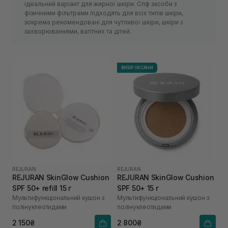
ідеальний варіант для жирної шкіри. Спф засоби з
фізичними фільтрами підходять для всіх типів шкіри,
зокрема рекомендовані для чутливої шкіри, шкіри з
захворюваннями, вагітних та дітей.
ВИБІР ОКСАНИ
REJURAN
REJURAN
REJURAN SkinGlow Cushion
REJURAN SkinGlow Cushion
SPF 50+ refill 15 г
SPF 50+ 15 г
Мультифункціональний кушон з
Мультифункціональний кушон з
полінуклеотидами
полінуклеотидами
2 150₴
2 800₴