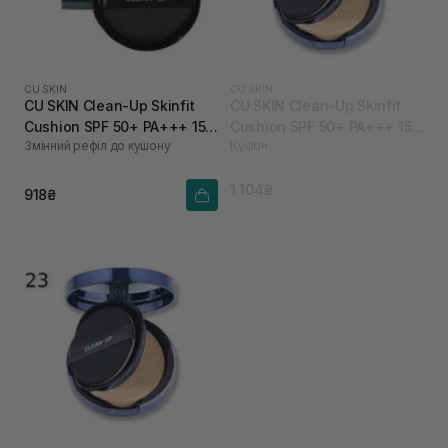
CU SKIN
CU SKIN
CU SKIN Clean-Up Skinfit
CU SKIN Clean-Up Skinfit
Cushion SPF 50+ PA+++ 15 г
Cushion SPF 50+ PA+++ 15 г
Змінний рефіл до кушону
Кушон
21 тон
21 тон
1 104₴
918₴