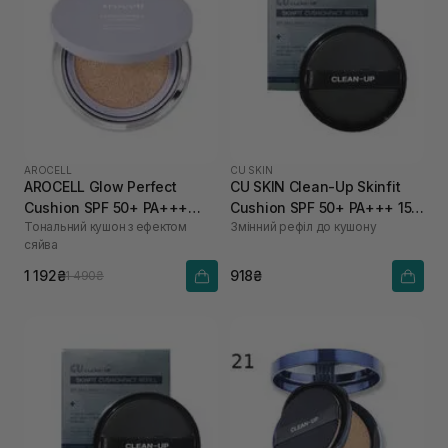
AROCELL
CU SKIN
AROCELL Glow Perfect
CU SKIN Clean-Up Skinfit
Cushion SPF 50+ PA+++
Cushion SPF 50+ PA+++ 15 г
Тональний кушон з ефектом
Змінний рефіл до кушону
№21,15 г
23 тон
сяйва
1 192₴
918₴
1 490₴