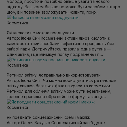
молода, просто їй потрібно більше уваги та нового
підходу. Ваш крем більше не може бути засобом «ні про
що», він повинен зволожувати, живити, покр...
Косметика
Які кислоти не можна поєднувати
Автор: Ілона Сич Косметичні активи як-от кислоти є
самодостатніми засобами і ефективно працюють без
зайвої пари. Дотримуйтесь правила: одна рутина —
один актив, і це мінімізує появу подразнень і пі...
Косметика
Ретинол влітку: як правильно використовувати
Автор: Ілона Сич Чи можна користуватись ретинолом
влітку хвилює багатьох фанатів краси та косметики.
Ретинол для обличчя влітку може бути ефективним,
головне правильно обрати його форму та конце...
Косметика
Як поєднати сонцезахисний крем і макіяж
Автор: Олеся Вакулко Сонцезахисний засіб дуже