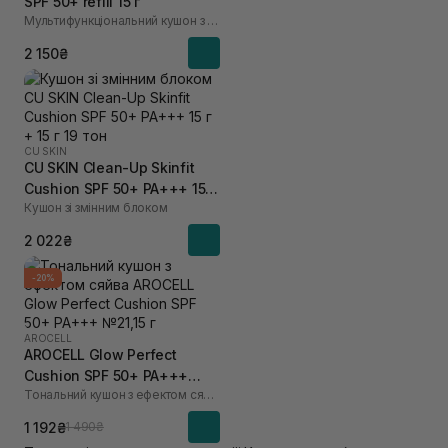
SPF 50+ refill 15 г
Мультифункціональний кушон з полінуклеотидами
2 150₴
CU SKIN
CU SKIN Clean-Up Skinfit
Cushion SPF 50+ PA+++ 15 г
Кушон зі змінним блоком
+ 15 г 19 тон
2 022₴
-20%
AROCELL
AROCELL Glow Perfect
Cushion SPF 50+ PA+++
Тональний кушон з ефектом сяйва
№21,15 г
1 192₴
1 490₴