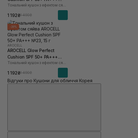
Тональний кушон з ефектом сяйва
№21,15 г
1 192₴
1 490₴
-20%
AROCELL
AROCELL Glow Perfect
Cushion SPF 50+ PA+++
Тональний кушон з ефектом сяйва
№23, 15 г
1 192₴
1 490₴
Відгуки про Кушони для обличчя Корея