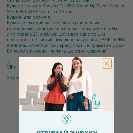
Кушон зі змінним блоком CU SKIN Clean-Up Skinfit Cushion
SPF 50+ PA+++ 15 г + 15 г 23 тон
Кушони для обличчя
Кушон невагомий на шкірі, лягає рівнесенько,
гладесенько, адаптується під ваш колір обличчя. На
літо обрала 23, оскільки шкіра все одно трішки
підзагоряє, не липкий, візуально пакування ДУЖЕ ГАРНО
виглядає. Хочеться таку красу частіше тримати в руках.
Бонусом в пакуванні лежить ще один кушончик )
V
Vika
23.04.2026, 13:25