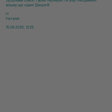
здоровий блиск, гарне перекриття! Вау! Неодмінно
візьму ще один! Дякую🌸
Н
Наталія
15.06.2026, 12:25