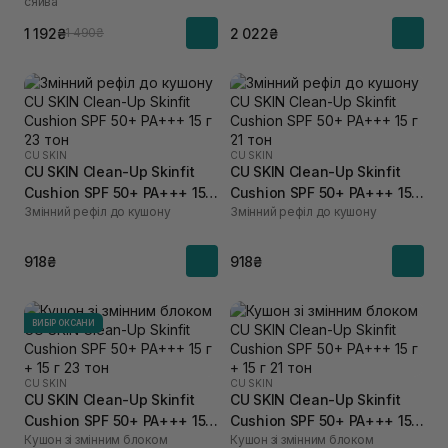
сяйва
1 192₴
2 022₴
1 490₴
CU SKIN
CU SKIN
CU SKIN Clean-Up Skinfit
CU SKIN Clean-Up Skinfit
Cushion SPF 50+ PA+++ 15 г
Cushion SPF 50+ PA+++ 15 г
Змінний рефіл до кушону
Змінний рефіл до кушону
23 тон
21 тон
918₴
918₴
ВИБІР ОКСАНИ
CU SKIN
CU SKIN
CU SKIN Clean-Up Skinfit
CU SKIN Clean-Up Skinfit
Cushion SPF 50+ PA+++ 15 г
Cushion SPF 50+ PA+++ 15 г
Кушон зі змінним блоком
Кушон зі змінним блоком
+ 15 г 23 тон
+ 15 г 21 тон