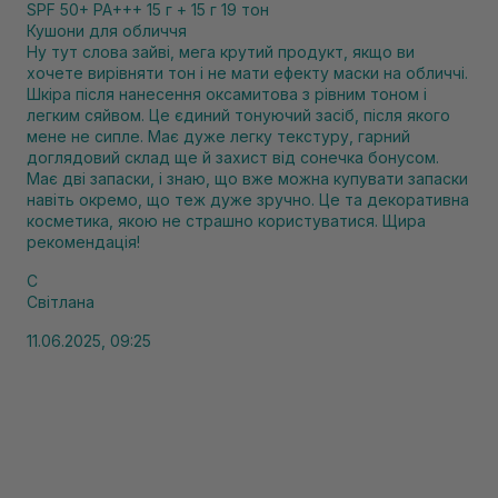
SPF 50+ PA+++ 15 г + 15 г 19 тон
Кушони для обличчя
Ну тут слова зайві, мега крутий продукт, якщо ви
хочете вирівняти тон і не мати ефекту маски на обличчі.
Шкіра після нанесення оксамитова з рівним тоном і
легким сяйвом. Це єдиний тонуючий засіб, після якого
мене не сипле. Має дуже легку текстуру, гарний
доглядовий склад ще й захист від сонечка бонусом.
Має дві запаски, і знаю, що вже можна купувати запаски
навіть окремо, що теж дуже зручно. Це та декоративна
косметика, якою не страшно користуватися. Щира
рекомендація!
С
Світлана
11.06.2025, 09:25