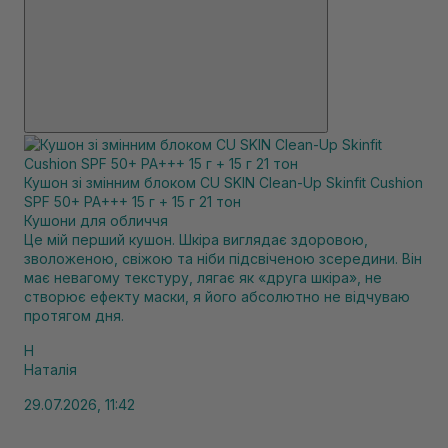
Кушон зі змінним блоком CU SKIN Clean-Up Skinfit Cushion
SPF 50+ PA+++ 15 г + 15 г 21 тон
Кушони для обличчя
Це мій перший кушон. Шкіра виглядає здоровою,
зволоженою, свіжою та ніби підсвіченою зсередини. Він
має невагому текстуру, лягає як «друга шкіра», не
створює ефекту маски, я його абсолютно не відчуваю
протягом дня.
Н
Наталія
29.07.2026, 11:42