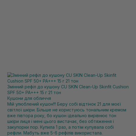
Змінний рефіл до кушону CU SKIN Clean-Up Skinfit Cushion
SPF 50+ PA+++ 15 г 21 тон
Кушони для обличчя
Мій улюблений кушон!!! Беру собі відтінок 21 для моєї
світлої шкіри. Більше не користуюсь тональним кремом
вже півтора року, бо кушон ідеально вирівнює тон
шкіри лиця і мені цього вистачає, без обтяження і
закупорки пор. Купила 1 раз, а потім купувала собі
рефіли. Мабуть вже 5-6 рефілів використала.