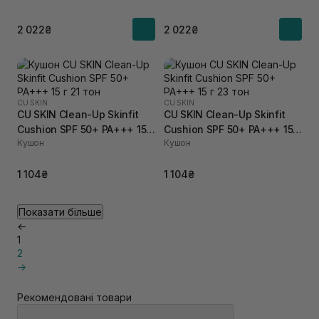
2 022₴
2 022₴
CU SKIN
CU SKIN
CU SKIN Clean-Up Skinfit
CU SKIN Clean-Up Skinfit
Cushion SPF 50+ PA+++ 15 г
Cushion SPF 50+ PA+++ 15 г
Кушон
Кушон
21 тон
23 тон
1 104₴
1 104₴
Показати більше
←
1
2
→
Рекомендовані товари