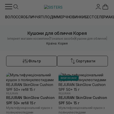
ВОЛОССЯ
ОБЛИЧЧЯ
ТІЛО
ДІМ
МЕРЧ
НОВИНКИ
БЕСТСЕЛЕРИ
АК
Кушони для обличчя Корея
|
|
|
Інтернет магазин косметики
Тональні засоби
Кушони для обличчя
Країна: Корея
Фільтр
Сортувати
ВИБІР ОКСАНИ
REJURAN
REJURAN
REJURAN SkinGlow Cushion
REJURAN SkinGlow Cushion
SPF 50+ refill 15 г
SPF 50+ 15 г
Мультифункціональний кушон з
Мультифункціональний кушон з
полінуклеотидами
полінуклеотидами