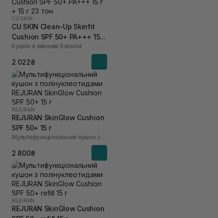
CU SKIN
CU SKIN Clean-Up Skinfit
Cushion SPF 50+ PA+++ 15 г
Кушон зі змінним блоком
+ 15 г 23 тон
2 022₴
REJURAN
REJURAN SkinGlow Cushion
SPF 50+ 15 г
Мультифункціональний кушон з полінуклеотидами
2 800₴
REJURAN
REJURAN SkinGlow Cushion