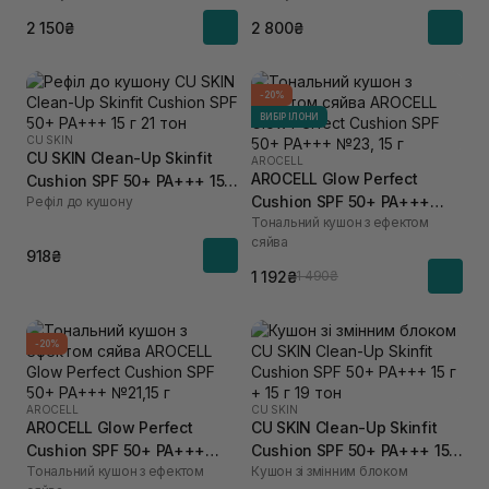
2 150₴
2 800₴
-20%
ВИБІР ІЛОНИ
CU SKIN
CU SKIN Clean-Up Skinfit
AROCELL
AROCELL Glow Perfect
Cushion SPF 50+ PA+++ 15 г
Cushion SPF 50+ PA+++
Рефіл до кушону
21 тон
Тональний кушон з ефектом
№23, 15 г
сяйва
918₴
1 192₴
1 490₴
-20%
AROCELL
CU SKIN
AROCELL Glow Perfect
CU SKIN Clean-Up Skinfit
Cushion SPF 50+ PA+++
Cushion SPF 50+ PA+++ 15 г
Тональний кушон з ефектом
Кушон зі змінним блоком
№21,15 г
+ 15 г 19 тон