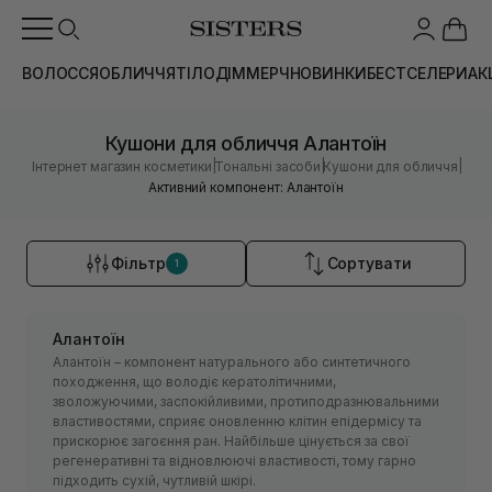
ВОЛОССЯ
ОБЛИЧЧЯ
ТІЛО
ДІМ
МЕРЧ
НОВИНКИ
БЕСТСЕЛЕРИ
АК
Кушони для обличчя Алантоїн
|
|
|
Інтернет магазин косметики
Тональні засоби
Кушони для обличчя
Активний компонент: Алантоїн
Фільтр
Сортувати
1
Алантоїн
Алантоїн – компонент натурального або синтетичного
походження, що володіє кератолітичними,
зволожуючими, заспокійливими, протиподразнювальними
властивостями, сприяє оновленню клітин епідермісу та
прискорює загоєння ран. Найбільше цінується за свої
регенеративні та відновлюючі властивості, тому гарно
підходить сухій, чутливій шкірі.