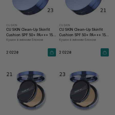
CU SKIN
CU SKIN
CU SKIN Clean-Up Skinfit
CU SKIN Clean-Up Skinfit
Cushion SPF 50+ PA+++ 15 г
Cushion SPF 50+ PA+++ 15 г
Кушон зі змінним блоком
Кушон зі змінним блоком
+ 15 г 23 тон
+ 15 г 21 тон
2 022₴
2 022₴