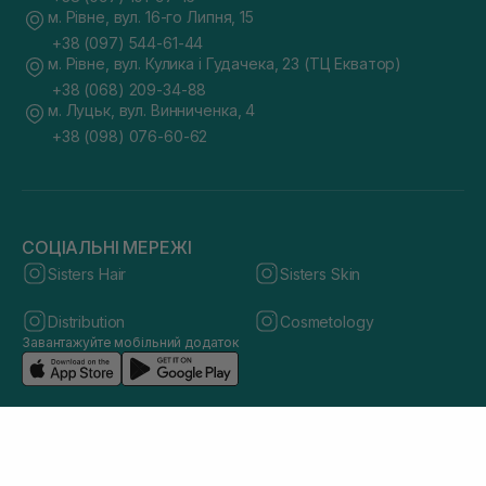
м. Рівне, вул. 16-го Липня, 15
+38 (097) 544-61-44
м. Рівне, вул. Кулика і Гудачека, 23 (ТЦ Екватор)
+38 (068) 209-34-88
м. Луцьк, вул. Винниченка, 4
+38 (098) 076-60-62
СОЦІАЛЬНІ МЕРЕЖІ
Sisters Hair
Sisters Skin
Distribution
Cosmetology
Завантажуйте мобільний додаток
© 2026 sisters.co.ua. Всі права захищено