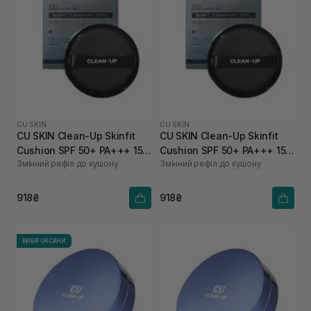
CU SKIN
CU SKIN
CU SKIN Clean-Up Skinfit
CU SKIN Clean-Up Skinfit
Cushion SPF 50+ PA+++ 15 г
Cushion SPF 50+ PA+++ 15 г
Змінний рефіл до кушону
Змінний рефіл до кушону
23 тон
21 тон
918₴
918₴
ВИБІР ОКСАНИ