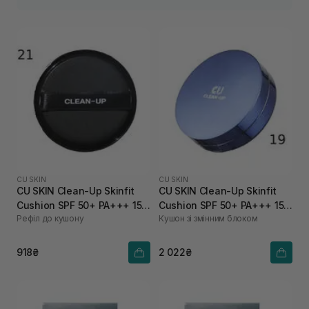
CU SKIN
CU SKIN
CU SKIN Clean-Up Skinfit
CU SKIN Clean-Up Skinfit
Cushion SPF 50+ PA+++ 15 г
Cushion SPF 50+ PA+++ 15 г
Рефіл до кушону
Кушон зі змінним блоком
21 тон
+ 15 г 19 тон
918₴
2 022₴