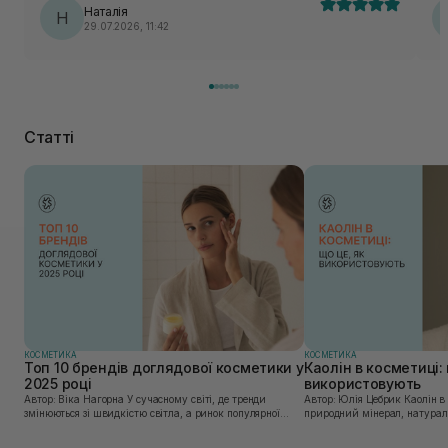
Наталія
Н
29.07.2026, 11:42
Статті
КОСМЕТИКА
КОСМЕТИКА
Топ 10 брендів доглядової косметики у
Каолін в косметиці: 
2025 році
використовують
Автор: Віка Нагорна У сучасному світі, де тренди
Автор: Юлія Цебрик Каолін в косметології – це
змінюються зі швидкістю світла, а ринок популярної
природний мінерал, натураль
косметики переповнений новими пропозиціями, вибір
безліч переваг для шкіри обл
засобу для себе стає справжнім викликом. 2025 р...
завдяки великій кількості ко