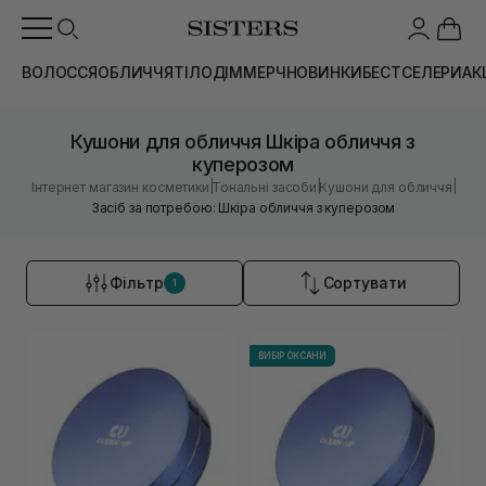
ВОЛОССЯ
ОБЛИЧЧЯ
ТІЛО
ДІМ
МЕРЧ
НОВИНКИ
БЕСТСЕЛЕРИ
АК
Кушони для обличчя Шкіра обличчя з
куперозом
|
|
|
Інтернет магазин косметики
Тональні засоби
Кушони для обличчя
Засіб за потребою: Шкіра обличчя з куперозом
Фільтр
Сортувати
1
ВИБІР ОКСАНИ