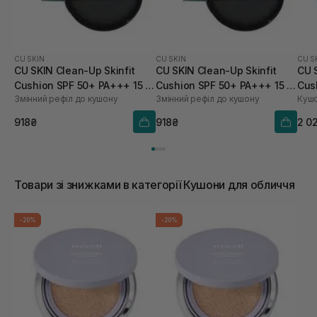
CU SKIN
CU SKIN
CU S
CU SKIN Clean-Up Skinfit
CU SKIN Clean-Up Skinfit
CU 
Cushion SPF 50+ PA+++ 15 г
Cushion SPF 50+ PA+++ 15 г
Cus
Змінний рефіл до кушону
Змінний рефіл до кушону
Кушо
21 тон
23 тон
918₴
918₴
2 0
Товари зі знижками в категорії Кушони для обличчя
-20%
-20%