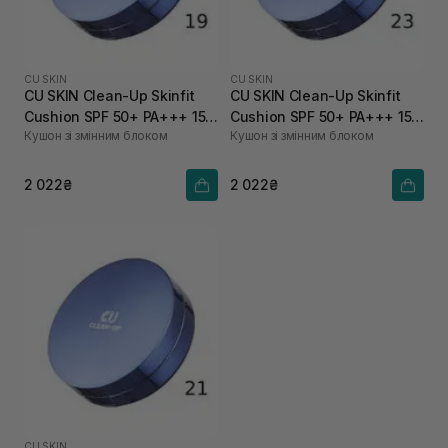
CU SKIN
CU SKIN
CU SKIN Clean-Up Skinfit
CU SKIN Clean-Up Skinfit
Cushion SPF 50+ PA+++ 15 г
Cushion SPF 50+ PA+++ 15 г
Кушон зі змінним блоком
Кушон зі змінним блоком
+ 15 г 19 тон
+ 15 г 23 тон
2 022₴
2 022₴
CU SKIN