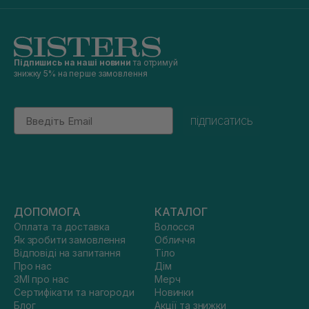
Підпишись на наші новини
та отримуй
знижку 5% на перше замовлення
Email
підписатись
ДОПОМОГА
КАТАЛОГ
Оплата та доставка
Волосся
Як зробити замовлення
Обличчя
Відповіді на запитання
Тіло
Про нас
Дім
ЗМІ про нас
Мерч
Сертифікати та нагороди
Новинки
Блог
Акції та знижки