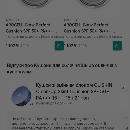
AROCELL
AROCELL
AROCELL Glow Perfect
AROCELL Glow Perfect
Cushion SPF 50+ PA+++
Cushion SPF 50+ PA+++
Тональний кушон з ефектом сяйва
Тональний кушон з ефектом сяйва
№21,15 г
№23, 15 г
1 192₴
1 192₴
1 490₴
1 490₴
Відгуки про Кушони для обличчя Шкіра обличчя з
куперозом
Кушон зі змінним блоком CU SKIN
Clean-Up Skinfit Cushion SPF 50+
PA+++ 15 г + 15 г 21 тон
Кушони для обличчя
Це мій перший кушон. Шкіра виглядає здоровою,
Ві
зволоженою, свіжою та ніби підсвіченою зсередини. Він
чо
має невагому текстуру, лягає як «друга шкіра», не створює
мо