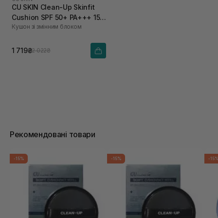
CU SKIN Clean-Up Skinfit
Cushion SPF 50+ PA+++ 15 г
Кушон зі змінним блоком
+ 15 г 21 тон
1 719₴
2 022₴
Рекомендовані товари
-15%
-15%
-15