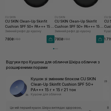
CU SKIN
CU SKIN
CU S
CU SKIN Clean-Up Skinfit
CU SKIN Clean-Up Skinfit
CU 
Cushion SPF 50+ PA+++ 15 г
Cushion SPF 50+ PA+++ 15 г
Cus
Змінний рефіл до кушону
Змінний рефіл до кушону
Кушо
21 тон
23 тон
780₴
780₴
1 71
918₴
918₴
Відгуки про Кушони для обличчя Шкіра обличчя з
розширеними порами
Кушон зі змінним блоком CU SKIN
Clean-Up Skinfit Cushion SPF 50+
PA+++ 15 г + 15 г 21 тон
Кушони для обличчя
Це мій перший кушон. Шкіра виглядає здоровою,
Ві