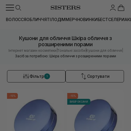
ВОЛОССЯ
ОБЛИЧЧЯ
ТІЛО
ДІМ
МЕРЧ
НОВИНКИ
БЕСТСЕЛЕРИ
АК
Кушони для обличчя Шкіра обличчя з
розширеними порами
|
|
|
Інтернет магазин косметики
Тональні засоби
Кушони для обличчя
Засіб за потребою: Шкіра обличчя з розширеними порами
Фільтр
Сортувати
1
-15%
-15%
ВИБІР ОКСАНИ