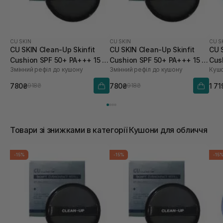
CU SKIN
CU SKIN
CU S
CU SKIN Clean-Up Skinfit
CU SKIN Clean-Up Skinfit
CU 
Cushion SPF 50+ PA+++ 15 г
Cushion SPF 50+ PA+++ 15 г
Cus
Змінний рефіл до кушону
Змінний рефіл до кушону
Кушо
21 тон
23 тон
780₴
780₴
1 71
918₴
918₴
Товари зі знижками в категорії Кушони для обличчя
-15%
-15%
-15