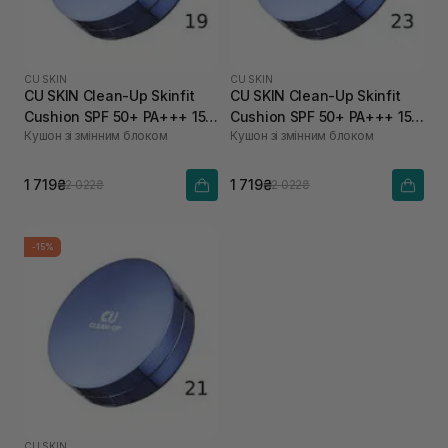
CU SKIN
CU SKIN
CU SKIN Clean-Up Skinfit
CU SKIN Clean-Up Skinfit
Cushion SPF 50+ PA+++ 15 г
Cushion SPF 50+ PA+++ 15 г
Кушон зі змінним блоком
Кушон зі змінним блоком
+ 15 г 19 тон
+ 15 г 23 тон
1 719₴
1 719₴
2 022₴
2 022₴
-15%
CU SKIN