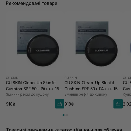
Рекомендовані товари
CU SKIN
CU SKIN
CU S
CU SKIN Clean-Up Skinfit
CU SKIN Clean-Up Skinfit
CU 
Cushion SPF 50+ PA+++ 15 г
Cushion SPF 50+ PA+++ 15 г
Cus
Змінний рефіл до кушону
Змінний рефіл до кушону
Кушо
21 тон
23 тон
918₴
918₴
2 0
Товари зі знижками в категорії Кушони для обличчя