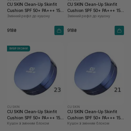
CU SKIN Clean-Up Skinfit
CU SKIN Clean-Up Skinfit
Cushion SPF 50+ PA+++ 15 г
Cushion SPF 50+ PA+++ 15 г
Змінний рефіл до кушону
Змінний рефіл до кушону
23 тон
21 тон
918₴
918₴
ВИБІР ОКСАНИ
CU SKIN
CU SKIN
CU SKIN Clean-Up Skinfit
CU SKIN Clean-Up Skinfit
Cushion SPF 50+ PA+++ 15 г
Cushion SPF 50+ PA+++ 15 г
Кушон зі змінним блоком
Кушон зі змінним блоком
+ 15 г 23 тон
+ 15 г 21 тон