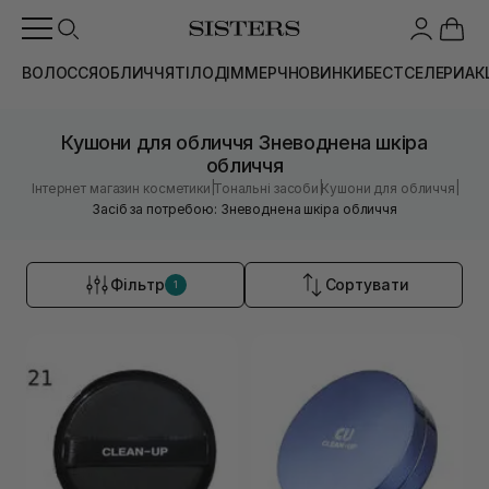
ВОЛОССЯ
ОБЛИЧЧЯ
ТІЛО
ДІМ
МЕРЧ
НОВИНКИ
БЕСТСЕЛЕРИ
АК
Кушони для обличчя Зневоднена шкіра
обличчя
|
|
|
Інтернет магазин косметики
Тональні засоби
Кушони для обличчя
Засіб за потребою: Зневоднена шкіра обличчя
Фільтр
Сортувати
1