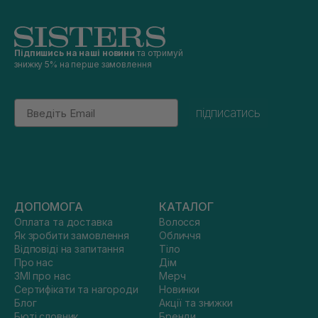
Підпишись на наші новини
та отримуй
знижку 5% на перше замовлення
Email
підписатись
ДОПОМОГА
КАТАЛОГ
Оплата та доставка
Волосся
Як зробити замовлення
Обличчя
Відповіді на запитання
Тіло
Про нас
Дім
ЗМІ про нас
Мерч
Сертифікати та нагороди
Новинки
Блог
Акції та знижки
Бюті словник
Бренди