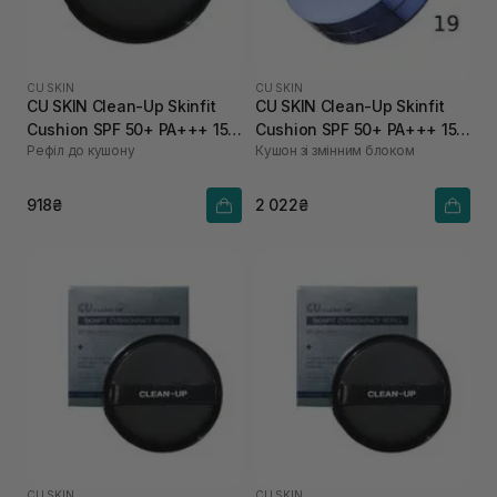
CU SKIN
CU SKIN
CU SKIN Clean-Up Skinfit
CU SKIN Clean-Up Skinfit
Cushion SPF 50+ PA+++ 15 г
Cushion SPF 50+ PA+++ 15 г
Рефіл до кушону
Кушон зі змінним блоком
21 тон
+ 15 г 19 тон
918₴
2 022₴
CU SKIN
CU SKIN