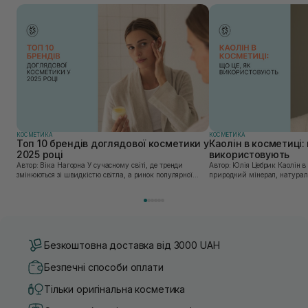
КОСМЕТИКА
КОСМЕТИКА
Топ 10 брендів доглядової косметики у
Каолін в косметиці: 
2025 році
використовують
Автор: Віка Нагорна У сучасному світі, де тренди
Автор: Юлія Цебрик Каолін в косметології – це
змінюються зі швидкістю світла, а ринок популярної
природний мінерал, натураль
косметики переповнений новими пропозиціями, вибір
безліч переваг для шкіри обл
засобу для себе стає справжнім викликом. 2025 р...
завдяки великій кількості ко
Безкоштовна доставка від 3000 UAH
Безпечні способи оплати
Тільки оригінальна косметика