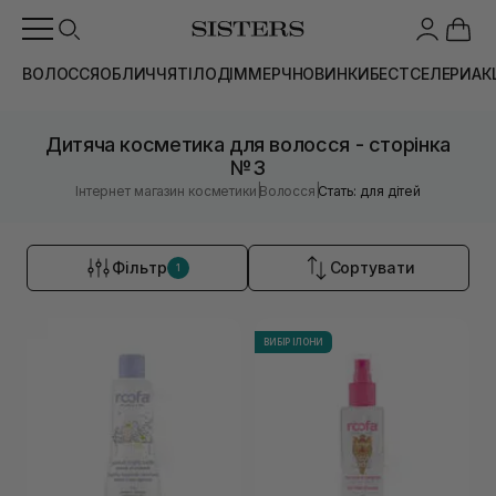
ВОЛОССЯ
ОБЛИЧЧЯ
ТІЛО
ДІМ
МЕРЧ
НОВИНКИ
БЕСТСЕЛЕРИ
АК
Дитяча косметика для волосся - сторінка
№3
|
|
Інтернет магазин косметики
Волосся
Стать: для дітей
Фільтр
Сортувати
1
ВИБІР ІЛОНИ