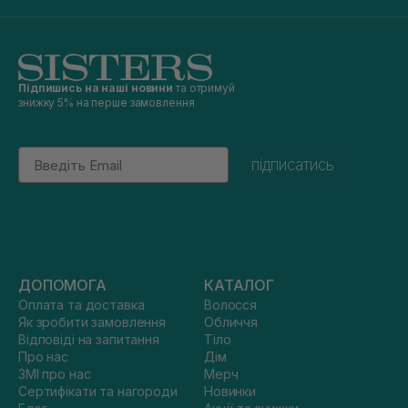
Підпишись на наші новини
та отримуй
знижку 5% на перше замовлення
Email
підписатись
ДОПОМОГА
КАТАЛОГ
Оплата та доставка
Волосся
Як зробити замовлення
Обличчя
Відповіді на запитання
Тіло
Про нас
Дім
ЗМІ про нас
Мерч
Сертифікати та нагороди
Новинки