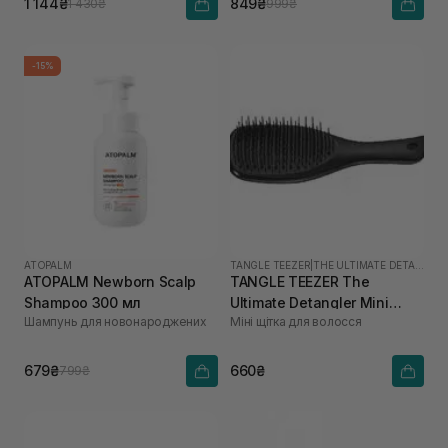
1 144₴
849₴
1 430₴
999₴
-15%
ATOPALM
TANGLE TEEZER
|
THE ULTIMATE DETANGLER MINI
ATOPALM Newborn Scalp
TANGLE TEEZER The
Shampoo 300 мл
Ultimate Detangler Mini
Шампунь для новонароджених
Міні щітка для волосся
Liquorice Black
679₴
660₴
799₴