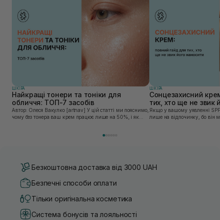
ШКIРА
ШКIРА
Найкращі тонери та тоніки для
Сонцезахисний крем
обличчя: ТОП-7 засобів
тих, хто ще не звик
Автор: Олеся Вакулко [artnav] У цій статті ми пояснимо,
Якщо у вашому уявленні SPF
чому без тонера ваш крем працює лише на 50%, і як
лише на відпочинку, бо він 
знайти засіб під потреби саме вашої шкіри. Хибною є
шкірі, може бути вибагливи
думка, що тонізація — це зайвий е...
чи скочується під макіяжем і
Безкоштовна доставка від 3000 UAH
Безпечні способи оплати
Тільки оригінальна косметика
Система бонусів та лояльності