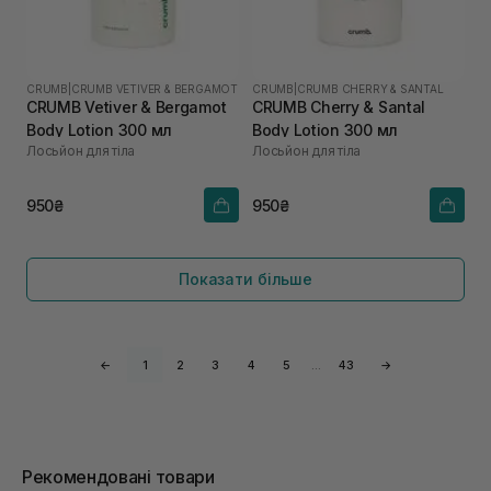
CRUMB
|
CRUMB VETIVER & BERGAMOT
CRUMB
|
CRUMB CHERRY & SANTAL
CRUMB Vetiver & Bergamot
CRUMB Cherry & Santal
Body Lotion 300 мл
Body Lotion 300 мл
Лосьйон для тіла
Лосьйон для тіла
950₴
950₴
Показати більше
←
1
2
3
4
5
…
43
→
Рекомендовані товари