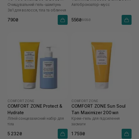
Очищувальний гель-шампунь
Автобронзатор-мусс
Wash 260 мл
мл
3в1 для волосся, тіла та обличчя
790₴
556₴
695₴
COMFORT ZONE
COMFORT ZONE
COMFORT ZONE Protect &
COMFORT ZONE Sun Soul
Hydrate
Tan Maximizer 200 мл
Літній сонцезахисний набір для
Крем-гель для підсилення
тіла
засмаги
5 232₴
1 759₴