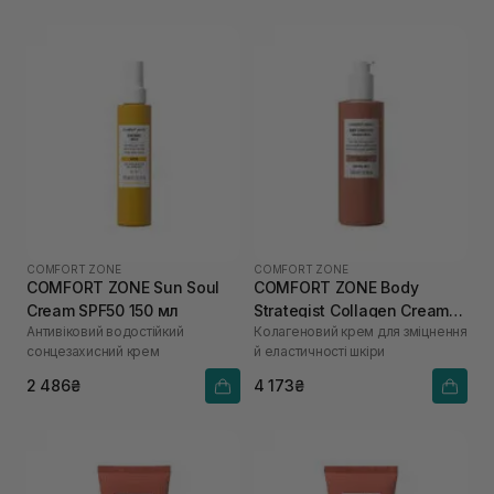
COMFORT ZONE
COMFORT ZONE
COMFORT ZONE Sun Soul
COMFORT ZONE Body
Cream SPF50 150 мл
Strategist Collagen Cream
Антивіковий водостійкий
Колагеновий крем для зміцнення
250 мл
сонцезахисний крем
й еластичності шкіри
2 486₴
4 173₴