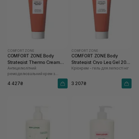
COMFORT ZONE
COMFORT ZONE
COMFORT ZONE Body
COMFORT ZONE Body
Strategist Thermo Cream
Strategist Cryo Leg Gel 200
Антицелюлітний
Кріокрем - гель для легкості ніг
200 мл
мл
ремоделювальний крем з
термогенним ефектом
4 427₴
3 207₴