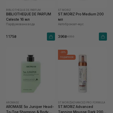
BIBLIOTHEQUE DE PARFUM
ST.MORIZ
BIBLIOTHEQUE DE PARFUM
ST.MORIZ Pro Medium 200
Celeste 16 мл
мл
Парфумована вода
Автобронзат-мус
1 175₴
396₴
495₴
-20%
ПОДАРУНОК
AROMASE
ST.MORIZ
|
ADVANCED PRO FORMULA
AROMASE 5α Juniper Head-
ST.MORIZ Advanced
To-Toe Shampoo & Body
Tanning Mousse Dark 200