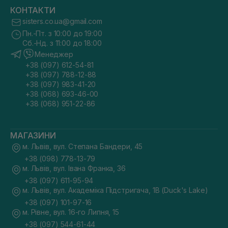
КОНТАКТИ
sisters.co.ua@gmail.com
Пн.-Пт. з 10:00 до 19:00
Сб.-Нд. з 11:00 до 18:00
Менеджер
+38 (097) 612-54-81
+38 (097) 788-12-88
+38 (097) 983-41-20
+38 (068) 693-46-00
+38 (068) 951-22-86
МАГАЗИНИ
м. Львів, вул. Степана Бандери, 45
+38 (098) 778-13-79
м. Львів, вул. Івана Франка, 36
+38 (097) 611-95-94
м. Львів, вул. Академіка Підстригача, 1В (Duck's Lake)
+38 (097) 101-97-16
м. Рівне, вул. 16-го Липня, 15
+38 (097) 544-61-44