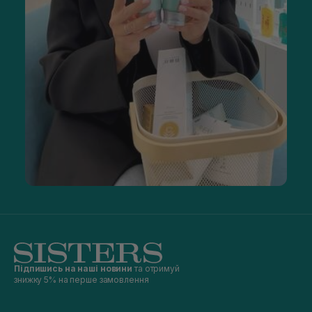
Підпишись на наші новини
та отримуй
знижку 5% на перше замовлення