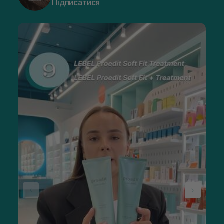
Підписатися