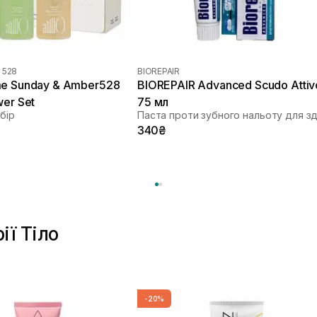
 528
BIOREPAIR
me Sunday & Amber528
BIOREPAIR Advanced Scudo Attiv
wer Set
75 мл
бір
340₴
ії Тіло
-20%