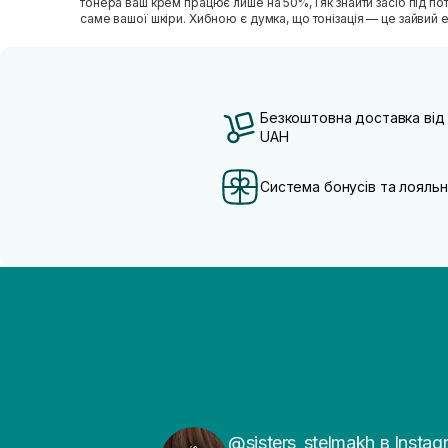
тонера ваш крем працює лише на 50%, і як знайти засіб під п
саме вашої шкіри. Хибною є думка, що тонізація — це зайвий е
Безкоштовна доставка від
UAH
Система бонусів та лояльн
@sisters_stelmakh в Instag