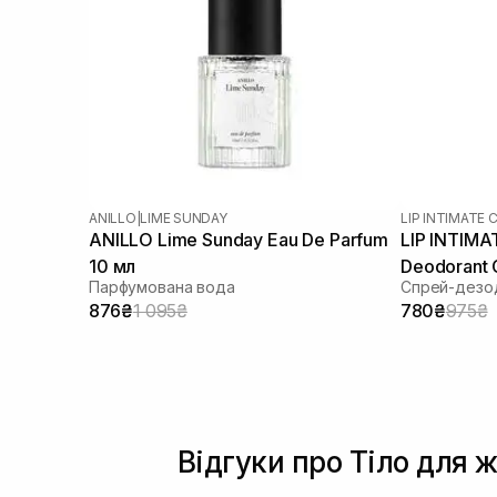
ANILLO
|
LIME SUNDAY
LIP INTIMATE 
ANILLO Lime Sunday Eau De Parfum
LIP INTIMA
10 мл
Deodorant 
Парфумована вода
Спрей-дезод
876₴
1 095₴
780₴
975₴
Відгуки про Тіло для жі