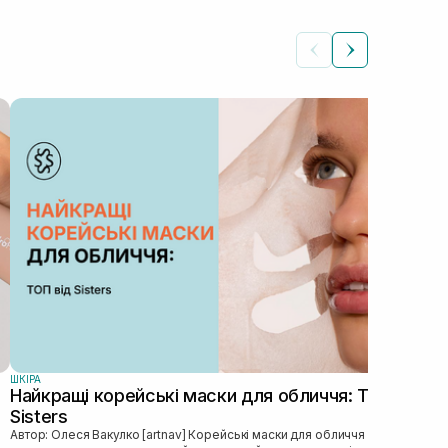
ШКIР
Як
на
Автор: Роман
діля
особ
ШКIРА
Найкращі корейські маски для обличчя: ТОП від
Sisters
Автор: Олеся Вакулко [artnav] Корейськi маски для обличчя — це