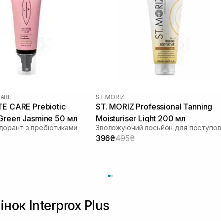
CARE
ST.MORIZ
TE CARE Prebiotic
ST. MORIZ Professional Tanning
Green Jasmine 50 мл
Moisturiser Light 200 мл
орант з пребіотиками
396₴
495₴
нок Interprox Plus