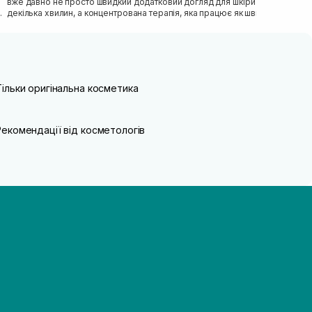
вже давно не просто швидкий додатковий догляд для шкiри на
декiлька хвилин, а концентрована терапiя, яка працює як швидка
допомога...
Тільки оригінальна косметика
Рекомендації від косметологів