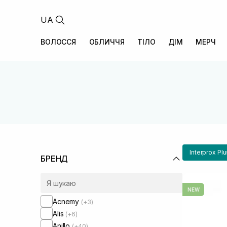
UA
ВОЛОССЯ
ОБЛИЧЧЯ
ТІЛО
ДІМ
МЕРЧ
Interprox Plu
БРЕНД
NEW
Acnemy
(+3)
Alis
(+6)
Anillo
(+40)