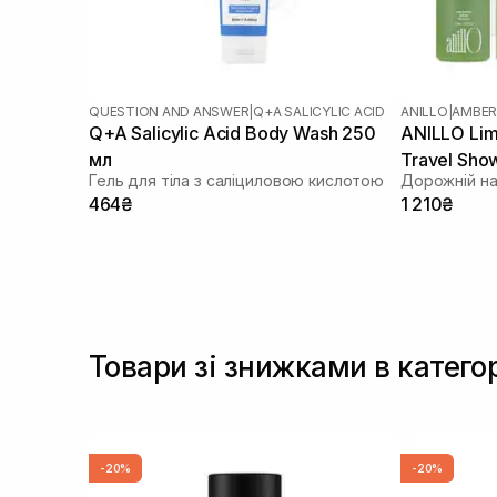
Poetry Home
(+12)
Pure Paw Paw
(+2)
Question and Answer
(+10)
Rohto
(+1)
QUESTION AND ANSWER
|
Q+A SALICYLIC ACID
ANILLO
|
AMBER
Round Lab
(+2)
Q+A Salicylic Acid Body Wash 250
ANILLO Li
SISTERS
(+8)
мл
Travel Sho
Salt&Stone
(+12)
Гель для тіла з саліциловою кислотою
Дорожній на
Sorted Skin
464₴
1 210₴
(+2)
St.Moriz
(+12)
The Humble Co
(+8)
Transparent-Lab
(+1)
Tree Hut
(+26)
Usolab
(+1)
Товари зі знижками в категор
VT Cosmetics
(+2)
Vitis
(+13)
-20%
-20%