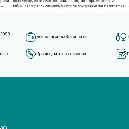
отреби
відпочинку, бо він має негарний вигляд на шкірі, може бути
...
вибагливим у використанні, липкий чи скочується під макіяжем і ви
відкладаєте SPF «н...
 3000
Безпечні способи оплати
ості
Кращі ціни та топ товари
ram