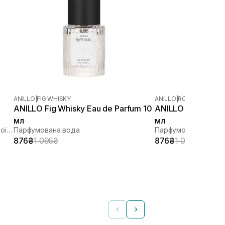
ANILLO
|
FIG WHISKY
ANILLO
|
ROSY NIGHT
ANILLO Fig Whisky Eau de Parfum 10
ANILLO Rosy Night
мл
мл
Зволожуючий лосьйон для поступової засмаги
Парфумована вода
Парфумована вода
876₴
1 095₴
876₴
1 095₴