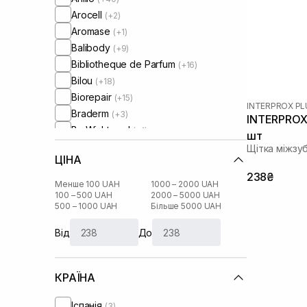
Arocell
(+2)
Aromase
(+1)
Balibody
(+9)
Bibliotheque de Parfum
(+16)
Bilou
(+18)
Biorepair
(+15)
INTERPROX PL
Braderm
(+3)
INTERPROX 
By Wishtrend
(+1)
шт
Carrot Sun
(+23)
Щітка міжзу
ЦІНА
Celimax
(+1)
238₴
Comfort Zone
(+6)
Менше 100 UAH
1000 – 2000 UAH
Cow Brand
100 – 500 UAH
2000 – 5000 UAH
(+1)
500 – 1000 UAH
Більше 5000 UAH
Crumb
(+65)
Cu Skin
(+2)
Від
До
Curaprox
(+32)
Dear, Klairs
(+1)
КРАЇНА
Derma-B
(+11)
Dermedic
(+3)
Іспанія
(3)