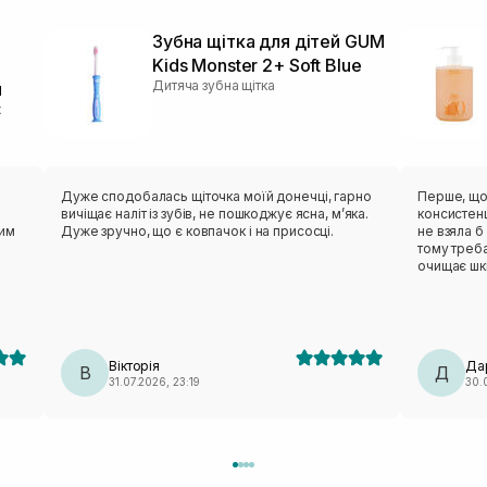
Зубна щітка для дітей GUM
Kids Monster 2+ Soft Blue
Дитяча зубна щітка
л
х
Дуже сподобалась щіточка моїй донечці, гарно
Перше, що
вичіщає наліт із зубів, не пошкоджує ясна, мʼяка.
консистенц
цим
Дуже зручно, що є ковпачок і на присосці.
не взяла б
тому треба шви
очищає шкіру добре. На
надовго. Н
ефірна олі
морська сі
взагалі ві
холодний, 
Вікторія
Да
В
без морських нот. Гель 
Д
31.07.2026, 23:19
30.
взагалі, т
приємна на дот
приємна у 