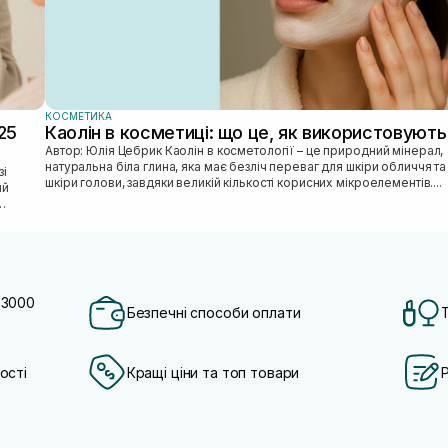
КОСМЕТИКА
25
Каолін в косметиці: що це, як використовують
Автор: Юлія Цебрик Каолін в косметології – це природний мінерал,
натуральна біла глина, яка має безліч переваг для шкіри обличчя та
шкіри голови, завдяки великій кількості корисних мікроелементів....
ий
 3000
Безпечні способи оплати
ості
Кращі ціни та топ товари