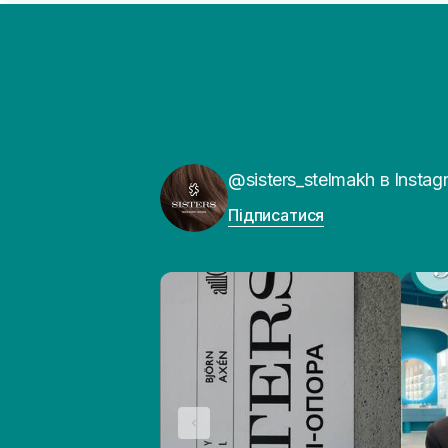
@sisters_stelmakh в Instag
Підписатися