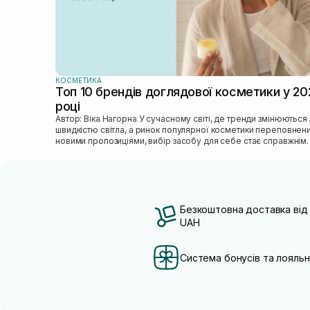
КОСМЕТИКА
Топ 10 брендів доглядової косметики у 20
році
Автор: Віка Нагорна У сучасному світі, де тренди змінюються зі
швидкістю світла, а ринок популярної косметики переповнен
новими пропозиціями, вибір засобу для себе стає справжнім
викликом. 2025 р...
Безкоштовна доставка від
UAH
Система бонусів та лояльн