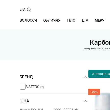
UA
ВОЛОССЯ
ОБЛИЧЧЯ
ТІЛО
ДІМ
МЕРЧ
Карбок
Інтернет магазин 
Зневоднена
БРЕНД
SISTERS
(2)
-25%
ЦІНА
Менше 100 UAH
1000 – 2000 UAH