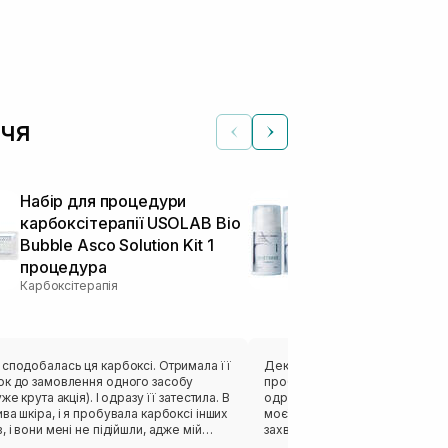
ччя
Набір для процедури
Набір неінва
карбоксітерапії USOLAB Bio
карбокситер
Bubble Asco Solution Kit 1
шкіри SIST
процедура
Carboxy Thera
Карбоксітерапія
50 мл
Карбоксітерапія
добалась ця карбоксі. Отримала її
Декілька разів купувала карбо
ок до замовлення одного засобу
проблемної шкіри, але коли с
же крута акція). І одразу її затестила. В
одразу взяла повнорозмірний 
ва шкіра, і я пробувала карбоксі інших
моєї комбінованої шкіри це сп
, і вони мені не підійшли, адже мій
захваті від того, наскільки які
арʼєр зразу казав мені «до
цей продукт, який реально зам