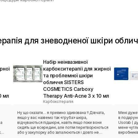
ерапія для зневодненої шкіри обли
Набір неінвазивної
рної
карбокситерапії для жирної
та проблемної шкіри
обличчя SISTERS
COSMETICS Carboxy
0 мл
Therapy Anti-Acne 3 х 10 мл
Карбоксітерапія
Ну що сказати… я приємно здивована !! Дівчата,
Мені дуже спо
якщо у вас назвемо так «груба» шкіра,
в подарун
відчуваються підшкірні, навіть якщо поки вони
Usolab ( ду
сидять ще всередині, але потім перетворюються
мене чутли
або у закупорку або запалюються і довго не
виробників
проходять, бо косметика на поверхні не діє на
захисний б