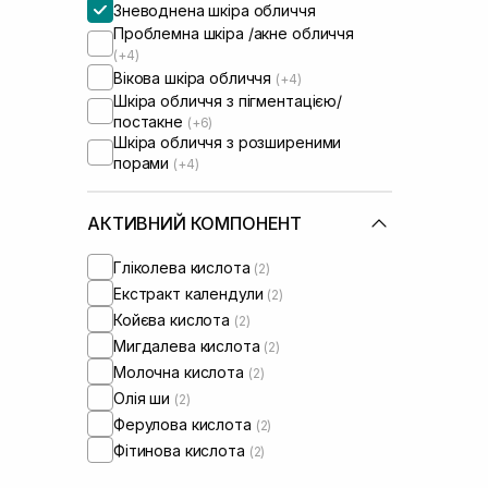
Зневоднена шкіра обличчя
Проблемна шкіра /акне обличчя
(+4)
Вікова шкіра обличчя
(+4)
Шкіра обличчя з пігментацією/
постакне
(+6)
Шкіра обличчя з розширеними
порами
(+4)
АКТИВНИЙ КОМПОНЕНТ
Гліколева кислота
(2)
Екстракт календули
(2)
Койєва кислота
(2)
Мигдалева кислота
(2)
Молочна кислота
(2)
Олія ши
(2)
Ферулова кислота
(2)
Фітинова кислота
(2)