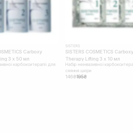
SISTERS
OSMETICS Carboxy
SISTERS COSMETICS Carbox
ting 3 х 50 мл
Therapy Lifting 3 x 10 мл
зивної карбокситерапії для
Набір неінвазивної карбокситера
и
сяяння шкіри
146₴
195₴