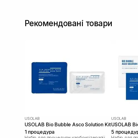
Рекомендовані товари
USOLAB
USOLAB
USOLAB Bio Bubble Asco Solution Kit
USOLAB Bio
1 процедура
5 процеду
Набір для процедури карбоксітерапії
Набір для п