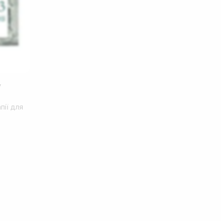
y
пії для