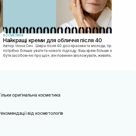
КОСМЕТИКА
Найкращі креми для обличчя після 40
Автор: Ілона Сич Шкіра після 40 досі красива та молода, просто їй
потрібно більше уваги та нового підходу. Ваш крем більше не може
бути засобом «ні про що», він повинен зволожувати, живити, покр...
Тільки оригінальна косметика
Рекомендації від косметологів