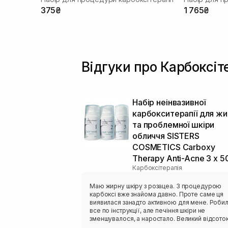
375₴
1 765₴
Відгуки про Карбоксіт
Набір неінвазивної
карбокситерапії для жи
та проблемної шкіри
обличчя SISTERS
COSMETICS Carboxy
Therapy Anti-Acne 3 х 5
Карбоксітерапія
Маю жирну шкіру з розацеа. З процедурою
карбоксі вже знайома давно. Проте саме ця
виявилася занадто активною для мене. Робила
все по інструкції, але печіння шкіри не
зменшувалося, а наростало. Великий відсоток
кислот дуже відчувається. Третій же етап замість