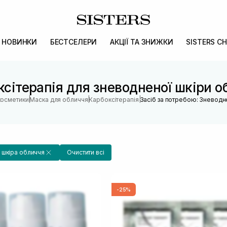
НОВИНКИ
БЕСТСЕЛЕРИ
АКЦІЇ ТА ЗНИЖКИ
SISTERS CH
сітерапія для зневодненої шкіри 
|
|
|
косметики
Маска для обличчя
Карбоксітерапія
Засіб за потребою: Зневодн
 шкіра обличчя
Очистити всі
-25%