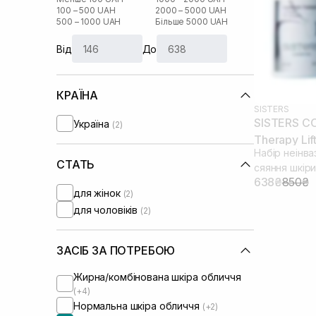
100 – 500 UAH
2000 – 5000 UAH
500 – 1000 UAH
Більше 5000 UAH
Від
До
КРАЇНА
SISTERS
SISTERS C
Україна
(2)
Therapy Lif
Набір неінва
СТАТЬ
сяяння шкір
638₴
850₴
для жінок
(2)
для чоловіків
(2)
ЗАСІБ ЗА ПОТРЕБОЮ
Жирна/комбінована шкіра обличчя
(+4)
Нормальна шкіра обличчя
(+2)