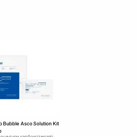
 Bubble Asco Solution Kit
р
роцедури карбоксітерапії