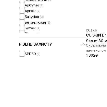
Арбутин
(7)
Аргінін
(7)
Бакучіол
(3)
Бета-глюкан
(2)
Бетаїн
(7)
CU SKIN
Біотин
(1)
CU SKIN Dr.
Бісаболол
(1)
Serum 30 
РІВЕНЬ ЗАХИСТУ
Бурштинова кислота
Оновлююча с
(1)
пантенолом 
Вітамін Е
(9)
SPF 50
(2)
1 392₴
Вітамін C
(16)
Вітамін U
(2)
Вітамін К
(4)
Волюфілін
(1)
Галактомісіс
(1)
Гамамеліс
(5)
Гіалуронова кислота
(27)
Гідролізований колаген
(3)
Гідролізований шовк
(1)