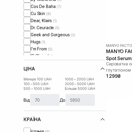
Cos De Baha
(7)
Cu Skin
(8)
Dear, Klairs
(1)
Dr. Ceuracle
(5)
Geek and Gorgeous
(2)
Hugs
(1)
MANYO FACTO
I'm From
(5)
MANYO FACT
IS Clinical
(1)
Spot Serum
Lalarecipe
(1)
Сироватка о
ЦІНА
Manyo Factory
глутатіоном
(4)
1 299₴
Medicube
(7)
Менше 100 UAH
1000 – 2000 UAH
Medik8
100 – 500 UAH
2000 – 5000 UAH
(2)
500 – 1000 UAH
Більше 5000 UAH
Melume
(3)
Needly
(2)
Від
До
Numbuzin
(2)
Purito
(3)
КРАЇНА
Question and Answer
(1)
Real Barrier
(1)
Іспанія
(9)