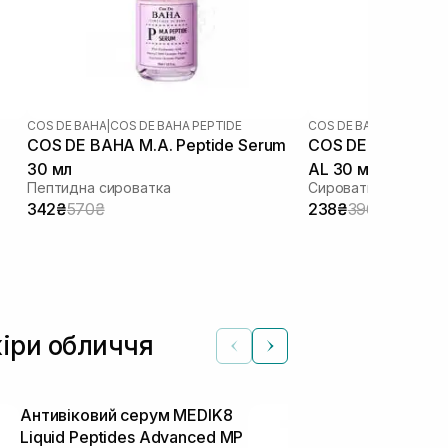
COS DE BAHA
|
COS DE BAHA PEPTIDE
COS DE BAHA
COS DE BAHA M.A. Peptide Serum
COS DE BAHA A-Arbutin 5% Licorice
30 мл
AL 30 мл
Пептидна сироватка
342₴
570₴
238₴
396₴
кіри обличчя
Антивіковий серум MEDIK8
Активна сир
Liquid Peptides Advanced MP
азелаїновою