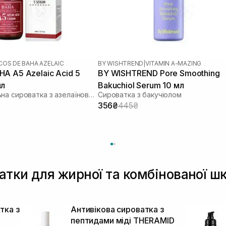
COS DE BAHA AZELAIC
BY WISHTREND
|
VITAMIN A-MAZING
A A5 Azelaic Acid 5
BY WISHTREND Pore Smoothing
мл
Bakuchiol Serum 10 мл
Протизапальна сироватка з азелаїновою кислотою
Сироватка з бакучіолом
356₴
445₴
ватки для жирної та комбінованої ш
тка з
Антивікова сироватка з
пептидами міді THERAMID