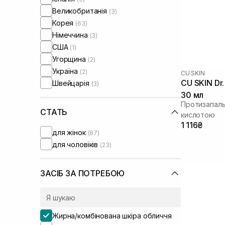
Round Lab
(1)
Великобританія
(3)
Skin1004
(3)
Корея
(63)
Theramid
(6)
Німеччина
(3)
Transparent-Lab
(3)
США
(1)
UIQ
(2)
Угорщина
(2)
Usolab
(1)
Україна
(2)
CU SKIN
VT Cosmetics
(4)
CU SKIN Dr.
Швейцарія
(3)
WhoCares
(1)
30 мл
Протизапаль
СТАТЬ
кислотою
1 116₴
для жінок
(87)
для чоловіків
(23)
ЗАСІБ ЗА ПОТРЕБОЮ
Жирна/комбінована шкіра обличчя