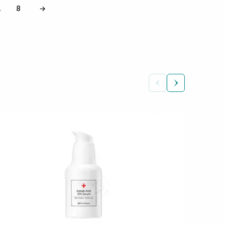
8
→
…