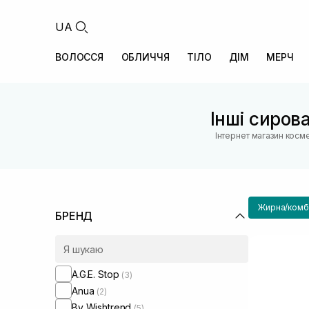
UA
ВОЛОССЯ
ОБЛИЧЧЯ
ТІЛО
ДІМ
МЕРЧ
Інші сиров
Інтернет магазин косм
Жирна/комбі
БРЕНД
A.G.E. Stop
(3)
Anua
(2)
By Wishtrend
(5)