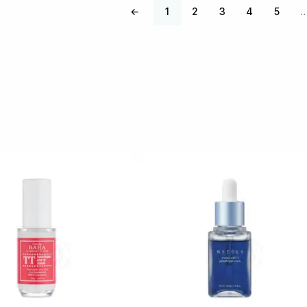
←
1
2
3
4
5