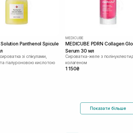
MEDICUBE
 Solution Panthenol Spicule
MEDICUBE PDRN Collagen Glo
мл
Serum 30 мл
ироватка зі спікулами,
Сироватка-желе з полінуклеоти
та гіалуроновою кислотою
колагеном
1 150₴
Показати більше