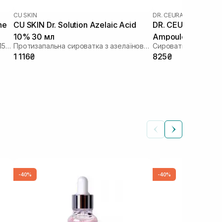
CU SKIN
DR. CEURACLE
ne
CU SKIN Dr. Solution Azelaic Acid
DR. CEURACLE Aze
10% 30 мл
Ampoule 30 мл
Сироватка з азелаїновою кислотою 15% та глутатіоном
Протизапальна сироватка з азелаїновою кислотою
1 116₴
825₴
-40%
-40%