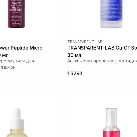
TRANSPARENT-LAB
er Peptide Micro
TRANSPARENT-LAB Cu-GF Sol
0 мл
30 мл
кроемульсія для
Антивікова сироватка з пептидам
я шкіри
1 629₴