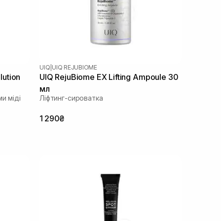
UIQ
|
UIQ REJUBIOME
ution
UIQ RejuBiome EX Lifting Ampoule 30
мл
и міді
Ліфтинг-сироватка
1 290₴