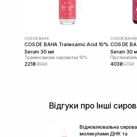
Ретинол/ Вітамін А
(1)
Ресвератрол
(2)
Розмарин
(1)
Саліцилова кислота
(10)
Сечовина
(1)
COS DE BAHA
COS DE BAHA
|
Сквалан
(4)
COS DE BAHA Tranexamic Acid 10%
COS DE BAH
Спікули
(7)
Serum 30 мл
Serum 30 
Транексамова сироватка 10%
Токоферол
(6)
221₴
369₴
403₴
575₴
Транексамова кислота
(13)
Трипептид міді
(4)
Фактори росту
(2)
Ферулова кислота
(2)
Цинк
(2)
Чайне дерево
(1)
Відгуки про Інші сиро
Відновлювальна сирова
молекулами ДНК та