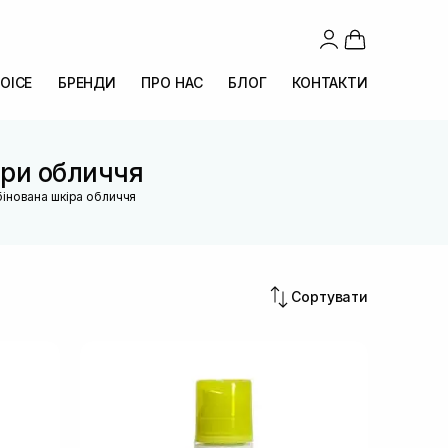
OICE
БРЕНДИ
ПРО НАС
БЛОГ
КОНТАКТИ
іри обличчя
інована шкіра обличчя
Сортувати