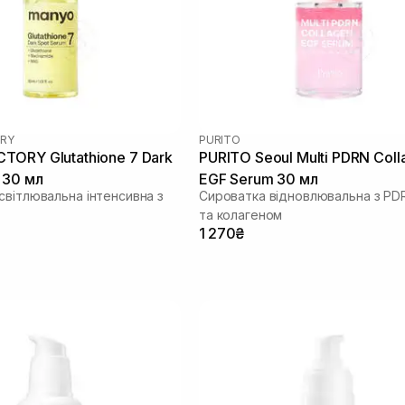
RY
PURITO
ORY Glutathione 7 Dark
PURITO Seoul Multi PDRN Coll
 30 мл
EGF Serum 30 мл
світлювальна інтенсивна з
Сироватка відновлювальна з PD
та колагеном
1 270₴