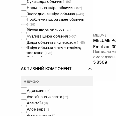
Суха шкіра обличчя
(+80)
Нормальна шкіра обличчя
(+92)
Зневоднена шкіра обличчя
(+43)
Проблемна шкіра /акне обличчя
(+39)
Вікова шкіра обличчя
(+85)
MELUME
Чутлива шкіра обличчя
(+57)
MELUME Pow
Шкіра обличчя з куперозом
(+45)
Emulsion 3
Шкіра обличчя з пігментацією/
Пептидна мі
постакне
(+75)
омолодженн
Шкіра обличчя з розширеними
5 850₴
порами
(+40)
Шкіра обличчя з порушеним
АКТИВНИЙ КОМПОНЕНТ
барʼєром
(+33)
Шкіра обличчя з порушеним
мікробіомом
(+28)
Сироватки від комедонів
(+11)
Аденозин
(14)
Сироватки від постакне
(+28)
Азелаїнова кислота
(12)
Зволожуючі сироватки для
Алантоїн
(8)
обличчя
(+1)
Алое вера
(8)
Сироватки для масажу обличчя
(+1)
Амінокислоти
(1)