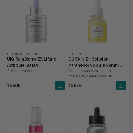
UIQ
|
UIQ REJUBIOME
CU SKIN
UIQ RejuBiome EX Lifting
CU SKIN Dr. Solution
Ampoule 30 мл
Panthenol Spicule Serum 30
Ліфтинг-сироватка
Оновлююча сироватка зі
мл
спікулами, пантенолом та
гіалуроновою кислотою
1 290₴
1 392₴