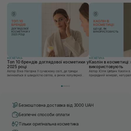
КОСМЕТИКА
КОСМЕТИКА
Топ 10 брендів доглядової косметики у
Каолін в косметиці: 
2025 році
використовують
Автор: Віка Нагорна У сучасному світі, де тренди
Автор: Юлія Цебрик Каолін в косметології – це
змінюються зі швидкістю світла, а ринок популярної
природний мінерал, натураль
косметики переповнений новими пропозиціями, вибір
безліч переваг для шкіри обл
засобу для себе стає справжнім викликом. 2025 р...
завдяки великій кількості ко
Безкоштовна доставка від 3000 UAH
Безпечні способи оплати
Тільки оригінальна косметика