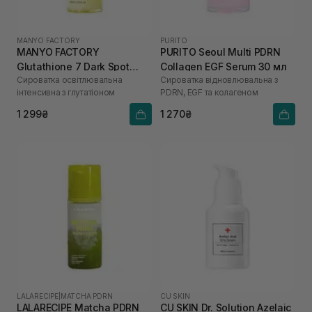
MANYO FACTORY
PURITO
MANYO FACTORY
PURITO Seoul Multi PDRN
Glutathione 7 Dark Spot
Collagen EGF Serum 30 мл
Сироватка освітлювальна
Сироватка відновлювальна з
Serum 30 мл
інтенсивна з глутатіоном
PDRN, EGF та колагеном
1 299₴
1 270₴
LALARECIPE
|
MATCHA PDRN
CU SKIN
LALARECIPE Matcha PDRN
CU SKIN Dr. Solution Azelaic