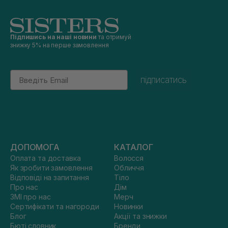
Підпишись на наші новини
та отримуй
знижку 5% на перше замовлення
Email
підписатись
ДОПОМОГА
КАТАЛОГ
Оплата та доставка
Волосся
Як зробити замовлення
Обличчя
Відповіді на запитання
Тіло
Про нас
Дім
ЗМІ про нас
Мерч
Сертифікати та нагороди
Новинки
Блог
Акції та знижки
Бюті словник
Бренди