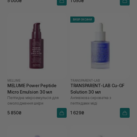
5 000₴
1 050₴
ВИБІР ОКСАНИ
MELUME
TRANSPARENT-LAB
MELUME Power Peptide
TRANSPARENT-LAB Cu-GF
Micro Emulsion 30 мл
Solution 30 мл
Пептидна мікроемульсія для
Антивікова сироватка з
омолодження шкіри
пептидами міді
5 850₴
1 629₴