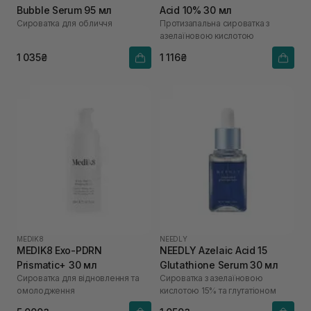
Bubble Serum 95 мл
Acid 10% 30 мл
Сироватка для обличчя
Протизапальна сироватка з
азелаїновою кислотою
1 035₴
1 116₴
MEDIK8
NEEDLY
MEDIK8 Exo-PDRN
NEEDLY Azelaic Acid 15
Prismatic+ 30 мл
Glutathione Serum 30 мл
Сироватка для відновлення та
Сироватка з азелаїновою
омолодження
кислотою 15% та глутатіоном