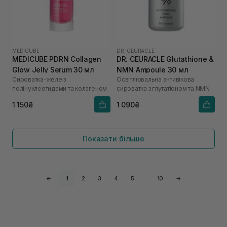
MEDICUBE
DR. CEURACLE
MEDICUBE PDRN Collagen
DR. CEURACLE Glutathione &
Glow Jelly Serum 30 мл
NMN Ampoule 30 мл
Сироватка-желе з
Освітлювальна антивікова
полінуклеотидами та колагеном
сироватка з глутатіоном та NMN
1 150₴
1 090₴
Показати більше
←
1
2
3
4
5
…
10
→