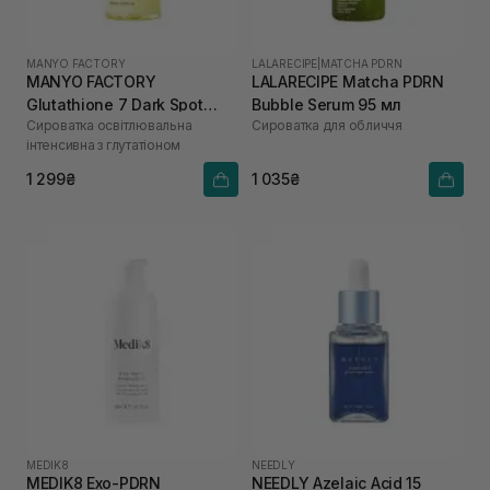
MANYO FACTORY
LALARECIPE
|
MATCHA PDRN
MANYO FACTORY
LALARECIPE Matcha PDRN
Glutathione 7 Dark Spot
Bubble Serum 95 мл
Сироватка освітлювальна
Сироватка для обличчя
Serum 30 мл
інтенсивна з глутатіоном
1 299₴
1 035₴
MEDIK8
NEEDLY
MEDIK8 Exo-PDRN
NEEDLY Azelaic Acid 15