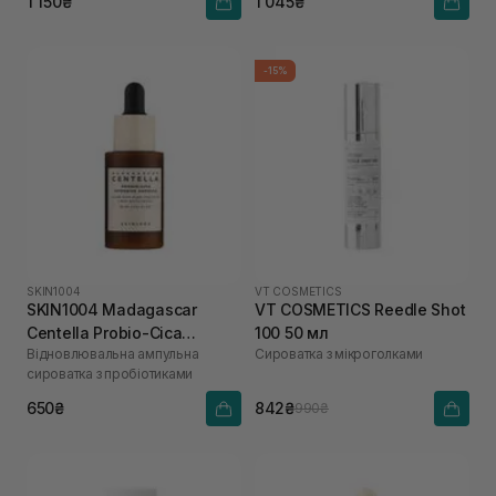
1 150₴
1 045₴
-15%
SKIN1004
VT COSMETICS
SKIN1004 Madagascar
VT COSMETICS Reedle Shot
Centella Probio-Cica
100 50 мл
Відновлювальна ампульна
Сироватка з мікроголками
Intensive Ampoule 30 мл
сироватка з пробіотиками
650₴
842₴
990₴