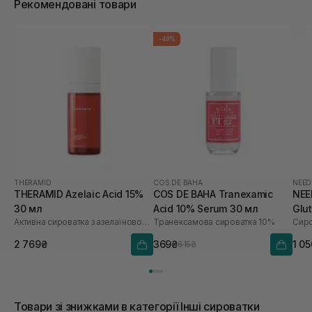
Рекомендовані товари
-40%
THERAMID
COS DE BAHA
NEED
THERAMID Azelaic Acid 15%
COS DE BAHA Tranexamic
NEE
30 мл
Acid 10% Serum 30 мл
Glu
Активна сироватка з азелаїновою кислотою
Транексамова сироватка 10%
2 769₴
369₴
1 0
615₴
Товари зі знижками в категорії Інші сироватки