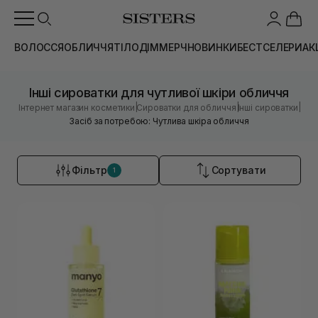
ВОЛОССЯ
ОБЛИЧЧЯ
ТІЛО
ДІМ
МЕРЧ
НОВИНКИ
БЕСТСЕЛЕРИ
АК
Інші сироватки для чутливої шкіри обличчя
|
|
|
Інтернет магазин косметики
Сироватки для обличчя
Інші сироватки
Засіб за потребою: Чутлива шкіра обличчя
Фільтр
Сортувати
1