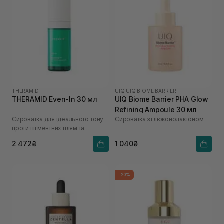
THERAMID
UIQ
|
UIQ BIOME BARRIER
THERAMID Even-In 30 мл
UIQ Biome Barrier PHA Glow
Refining Ampoule 30 мл
Сироватка для ідеального тону
Cироватка з глюконолактоном
проти пігментних плям та
нерівномірного кольору
2 472₴
1 040₴
обличчя
-20%