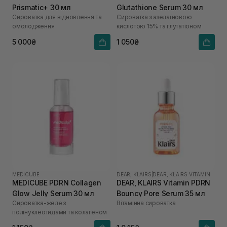
Prismatic+ 30 мл
Glutathione Serum 30 мл
Сироватка для відновлення та
Сироватка з азелаїновою
омолодження
кислотою 15% та глутатіоном
5 000₴
1 050₴
MEDICUBE
DEAR, KLAIRS
|
DEAR, KLAIRS VITAMIN
MEDICUBE PDRN Collagen
DEAR, KLAIRS Vitamin PDRN
Glow Jelly Serum 30 мл
Bouncy Pore Serum 35 мл
Сироватка-желе з
Вітамінна сироватка
полінуклеотидами та колагеном