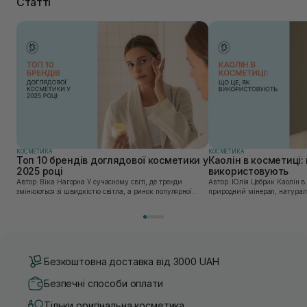
Статті
КОСМЕТИКА
КОСМЕТИКА
Топ 10 брендів доглядової косметики у
Каолін в косметиці: 
2025 році
використовують
Автор: Віка Нагорна У сучасному світі, де тренди
Автор: Юлія Цебрик Каолін в косметології – це
змінюються зі швидкістю світла, а ринок популярної
природний мінерал, натураль
косметики переповнений новими пропозиціями, вибір
безліч переваг для шкіри обл
засобу для себе стає справжнім викликом. 2025 р...
завдяки великій кількості ко
Безкоштовна доставка від 3000 UAH
Безпечні способи оплати
Тільки оригінальна косметика