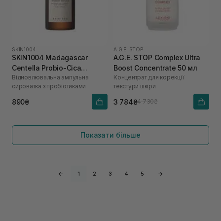
SKIN1004
A.G.E. STOP
SKIN1004 Madagascar
A.G.E. STOP Complex Ultra
Centella Probio-Cica
Boost Concentrate 50 мл
Відновлювальна ампульна
Концентрат для корекції
Intensive Ampoule 50 мл
сироватка з пробіотиками
текстури шкіри
890₴
3 784₴
4 730₴
Показати більше
←
1
2
3
4
5
→