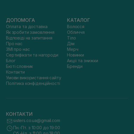
ДОПОМОГА
КАТАЛОГ
Оплата та доставка
Волосся
Як зробити замовлення
Обличчя
Відповіді на запитання
Тіло
Про нас
Дім
ЗМІ про нас
Мерч
Сертифікати та нагороди
Новинки
Блог
Акції та знижки
Бюті словник
Бренди
Контакти
Умови використання сайту
Політика конфіденційності
КОНТАКТИ
sisters.co.ua@gmail.com
Пн.-Пт. з 10:00 до 19:00
Сб.-Нд. з 11:00 до 18:00