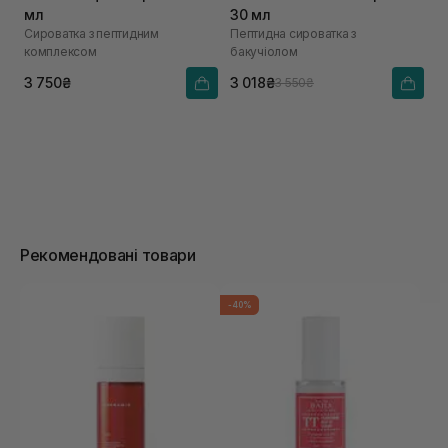
мл
30 мл
Сироватка з пептидним
Пептидна сироватка з
комплексом
бакучіолом
3 750₴
3 018₴
3 550₴
Рекомендовані товари
-40%