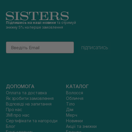
Підпишись на наші новини
та отримуй
знижку 5% на перше замовлення
Email
підписатись
ДОПОМОГА
КАТАЛОГ
Оплата та доставка
Волосся
Як зробити замовлення
Обличчя
Відповіді на запитання
Тіло
Про нас
Дім
ЗМІ про нас
Мерч
Сертифікати та нагороди
Новинки
Блог
Акції та знижки
Бюті словник
Бренди