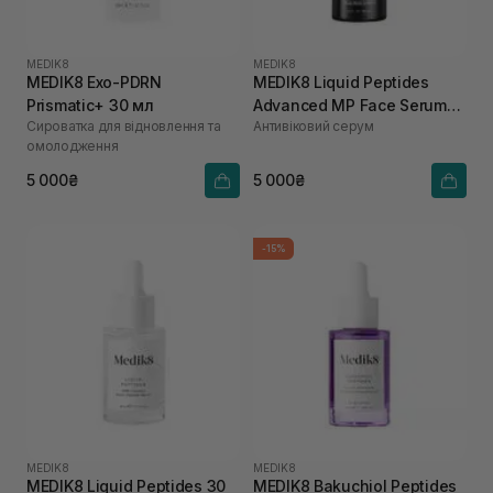
MEDIK8
MEDIK8
MEDIK8 Exo-PDRN
MEDIK8 Liquid Peptides
Prismatic+ 30 мл
Advanced MP Face Serum
Сироватка для відновлення та
Антивіковий серум
30 мл
омолодження
5 000₴
5 000₴
-15%
MEDIK8
MEDIK8
MEDIK8 Liquid Peptides 30
MEDIK8 Bakuchiol Peptides