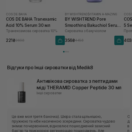
COS DE BAHA
BY WISHTREND
|
VITAMIN A-MAZING
COS 
COS DE BAHA Tranexamic
BY WISHTREND Pore
COS
Acid 10% Serum 30 мл
Smoothing Bakuchiol Serum
5 S
Транексамова сироватка 10%
Сироватка з бакучіолом
10 мл
221₴
356₴
403
369₴
445₴
Відгуки про Інші сироватки від Medik8
Антивікова сироватка з пептидами
міді THERAMID Copper Peptide 30 мл
Інші сироватки
Це вже моя третя баночка). Шкіра стала щільнішою,
От
пружною та ніби насиченою зсередини. Сироватка чудово
ді
знімає почервоніння, відновлює пошкоджений захисний
впи
бар'єр та прискорює регенерацію пошкоджень. Але
пр