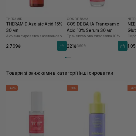
THERAMID
COS DE BAHA
NEED
THERAMID Azelaic Acid 15%
COS DE BAHA Tranexamic
NEE
30 мл
Acid 10% Serum 30 мл
Glu
Активна сироватка з азелаїновою кислотою
Транексамова сироватка 10%
2 769₴
221₴
1 0
369₴
Товари зі знижками в категорії Інші сироватки
-40%
-20%
-30