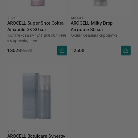
AROCELL
AROCELL
AROCELL Super Shot Coltra
AROCELL Milky Drop
Ampoule 3X 30 мл
Ampoule 30 мл
Колагенова ампула для обличчя
Освітлювальна сироватка
з мікроспікулами
1 352₴
1 250₴
1 590₴
AROCELL
AROCELL Botulcare Synergy