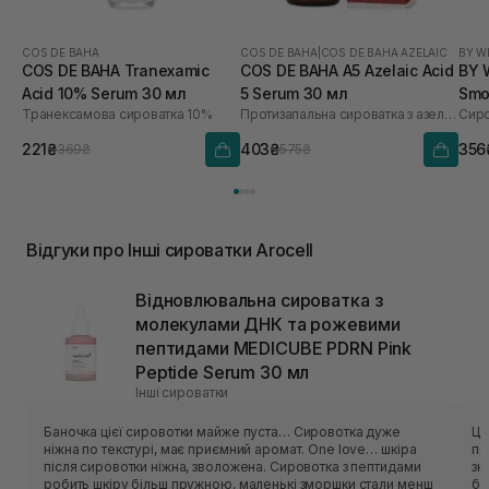
COS DE BAHA
COS DE BAHA
|
COS DE BAHA AZELAIC
BY W
COS DE BAHA Tranexamic
COS DE BAHA A5 Azelaic Acid
BY 
Acid 10% Serum 30 мл
5 Serum 30 мл
Smo
Транексамова сироватка 10%
Протизапальна сироватка з азелаїновою кислотою
Сиро
10 
221₴
403₴
356
369₴
575₴
Відгуки про Інші сироватки Arocell
Відновлювальна сироватка з
молекулами ДНК та рожевими
пептидами MEDICUBE PDRN Pink
Peptide Serum 30 мл
Інші сироватки
Баночка цієї сировотки майже пуста… Сировотка дуже
Це
ніжна по текстурі, має приємний аромат. One love… шкіра
пру
після сировотки ніжна, зволожена. Сировотка з пептидами
зн
робить шкіру більш пружною, маленькі зморшки стали менш
ба