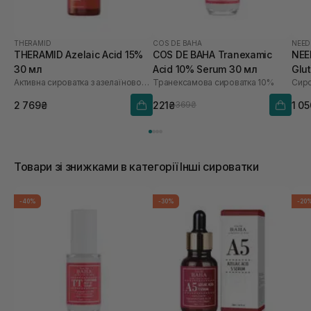
THERAMID
COS DE BAHA
NEED
THERAMID Azelaic Acid 15%
COS DE BAHA Tranexamic
NEE
30 мл
Acid 10% Serum 30 мл
Glu
Активна сироватка з азелаїновою кислотою
Транексамова сироватка 10%
2 769₴
221₴
1 0
369₴
Товари зі знижками в категорії Інші сироватки
-40%
-30%
-20