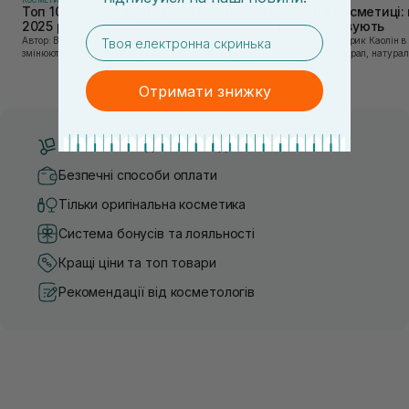
Топ 10 брендів доглядової косметики у
Каолін в косметиці: 
2025 році
використовують
email
Автор: Віка Нагорна У сучасному світі, де тренди
Автор: Юлія Цебрик Каолін в косметології – це
змінюються зі швидкістю світла, а ринок популярної
природний мінерал, натураль
косметики переповнений новими пропозиціями, вибір
безліч переваг для шкіри обл
засобу для себе стає справжнім викликом. 2025 р...
завдяки великій кількості ко
Отримати знижку
Безкоштовна доставка від 3000 UAH
Безпечні способи оплати
Тільки оригінальна косметика
Система бонусів та лояльності
Кращі ціни та топ товари
Рекомендації від косметологів