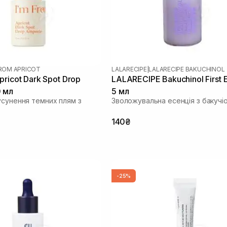
FROM APRICOT
LALARECIPE
|
LALARECIPE BAKUCHINOL
ricot Dark Spot Drop
LALARECIPE Bakuchinol First 
 мл
5 мл
усунення темних плям з
Зволожувальна есенція з бакучі
140₴
-25%