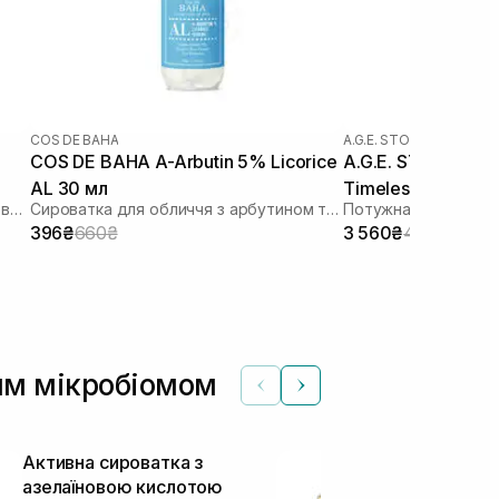
COS DE BAHA
A.G.E. STOP
COS DE BAHA A-Arbutin 5% Licorice
A.G.E. STOP Swiss
AL 30 мл
Timeless Essence
Протизапальна сироватка з азелаїновою кислотою
Сироватка для обличчя з арбутином та лакрицею
396₴
660₴
3 560₴
4 450₴
ним мікробіомом
Активна сироватка з
Сироватка з
азелаїновою кислотою
WISHTREND P