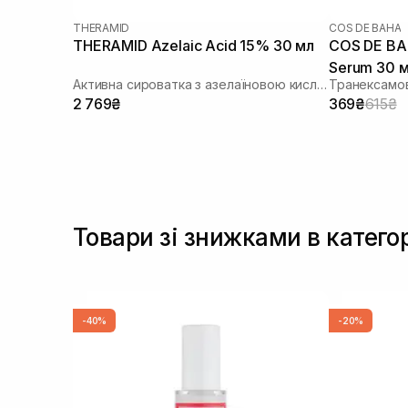
THERAMID
COS DE BAHA
THERAMID Azelaic Acid 15% 30 мл
COS DE BA
Serum 30 
Активна сироватка з азелаїновою кислотою
Транексамо
2 769₴
369₴
615₴
Товари зі знижками в категор
-40%
-20%