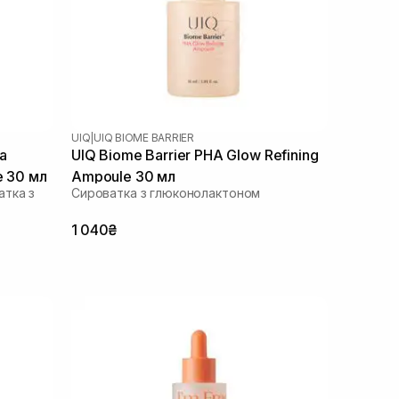
UIQ
|
UIQ BIOME BARRIER
a
UIQ Biome Barrier PHA Glow Refining
e 30 мл
Ampoule 30 мл
атка з
Cироватка з глюконолактоном
1 040₴