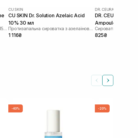
CU SKIN
DR. CEURACLE
ne
CU SKIN Dr. Solution Azelaic Acid
DR. CEURACLE Aze
10% 30 мл
Ampoule 30 мл
Сироватка з азелаїновою кислотою 15% та глутатіоном
Протизапальна сироватка з азелаїновою кислотою
1 116₴
825₴
-40%
-20%