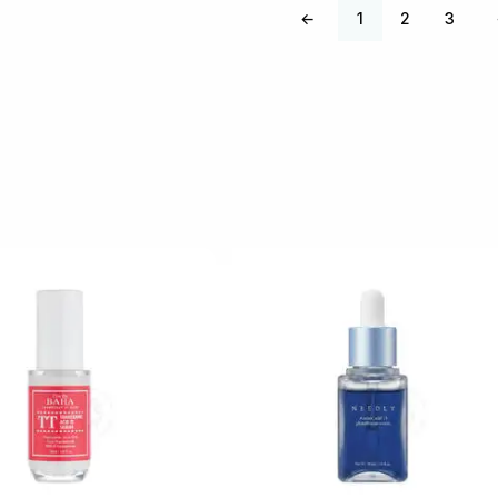
←
1
2
3