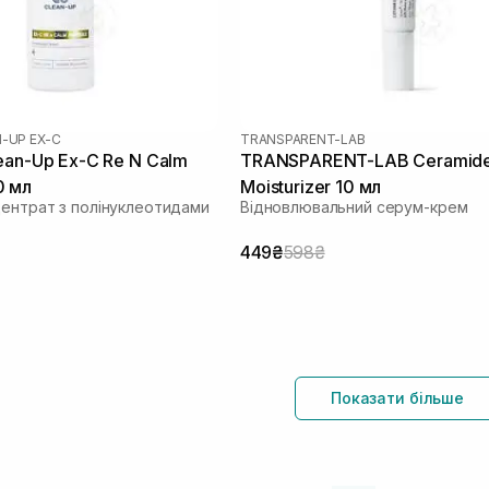
-UP EX-C
TRANSPARENT-LAB
ean-Up Ex-C Re N Calm
TRANSPARENT-LAB Ceramide
0 мл
Moisturizer 10 мл
центрат з полінуклеотидами
Відновлювальний серум-крем
449₴
598₴
Показати більше