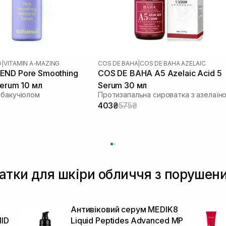
D
|
VITAMIN A-MAZING
COS DE BAHA
|
COS DE BAHA AZELAIC
END Pore Smoothing
COS DE BAHA A5 Azelaic Acid 5
Serum 10 мл
Serum 30 мл
 бакучіолом
403₴
575₴
ватки для шкіри обличчя з поруше
Антивіковий серум MEDIK8
ID
Liquid Peptides Advanced MP