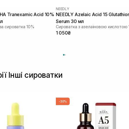
NEEDLY
HA Tranexamic Acid 10%
NEEDLY Azelaic Acid 15 Glutathio
мл
Serum 30 мл
ва сироватка 10%
1 050₴
ії Інші сироватки
-30%