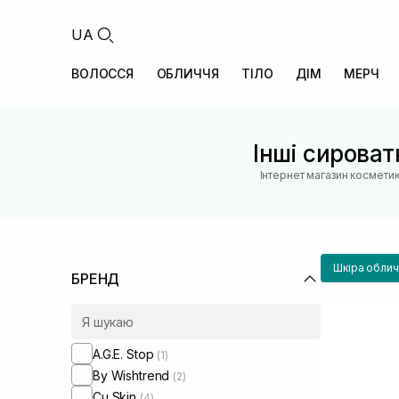
UA
ВОЛОССЯ
ОБЛИЧЧЯ
ТІЛО
ДІМ
МЕРЧ
Інші сирова
Інтернет магазин космети
Шкіра облич
БРЕНД
A.G.E. Stop
(1)
By Wishtrend
(2)
Cu Skin
(4)