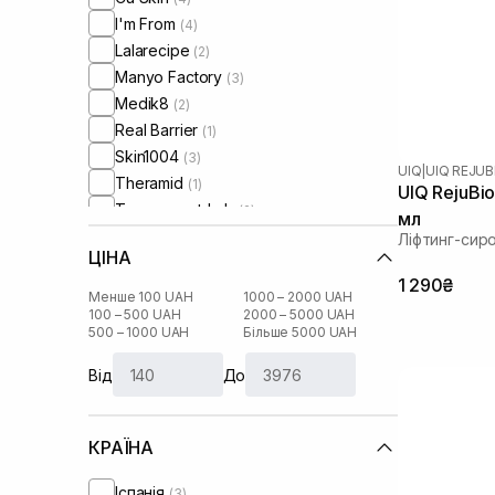
I'm From
(4)
Lalarecipe
(2)
Manyo Factory
(3)
Medik8
(2)
Real Barrier
(1)
Skin1004
(3)
UIQ
|
UIQ REJU
Theramid
(1)
UIQ RejuBi
Transparent-Lab
(2)
мл
UIQ
(2)
Ліфтинг-сир
ЦІНА
Usolab
(1)
1 290₴
Менше 100 UAH
1000 – 2000 UAH
100 – 500 UAH
2000 – 5000 UAH
500 – 1000 UAH
Більше 5000 UAH
Від
До
КРАЇНА
Іспанія
(3)