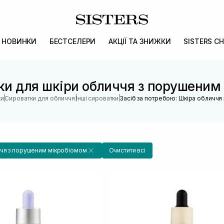
НОВИНКИ
БЕСТСЕЛЕРИ
АКЦІЇ ТА ЗНИЖКИ
SISTERS CH
тки для шкіри обличчя з порушеним
|
|
|
ки
Сироватки для обличчя
Інші сироватки
Засіб за потребою: Шкіра обличчя
чя з порушеним мікробіомом
Очистити всі