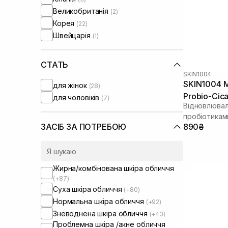
Великобританія
(2)
Корея
(22)
Швейцарія
(1)
СТАТЬ
SKIN1004
SKIN1004 M
для жінок
(28)
Probio-Cic
для чоловіків
(7)
Відновлювал
пробіотикам
890₴
ЗАСІБ ЗА ПОТРЕБОЮ
Жирна/комбінована шкіра обличчя
(+87)
Суха шкіра обличчя
(+80)
Нормальна шкіра обличчя
(+92)
Зневоднена шкіра обличчя
(+43)
Проблемна шкіра /акне обличчя