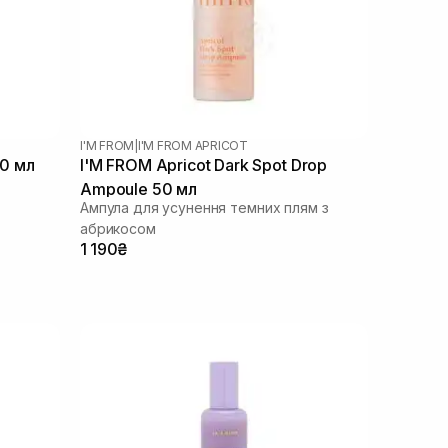
I'M FROM
|
I'M FROM APRICOT
50 мл
I'M FROM Apricot Dark Spot Drop
Ampoule 50 мл
Ампула для усунення темних плям з
абрикосом
1 190₴