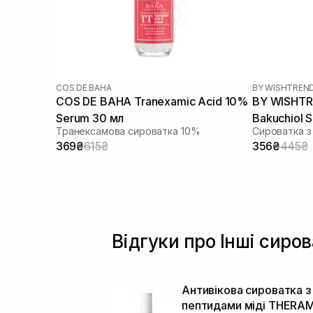
COS DE BAHA
BY WISHTREN
COS DE BAHA Tranexamic Acid 10%
BY WISHTR
Serum 30 мл
Bakuchiol 
Транексамова сироватка 10%
Сироватка з
369₴
615₴
356₴
445₴
Відгуки про Інші сиро
Антивікова сироватка з
пептидами міді THERAM