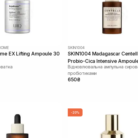
BIOME
SKIN1004
ome EX Lifting Ampoule 30
SKIN1004 Madagascar Centell
Probio-Cica Intensive Ampoul
оватка
Відновлювальна ампульна сиров
пробіотиками
650₴
-20%