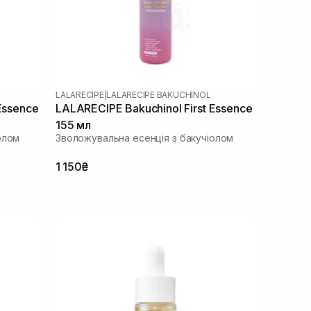
LALARECIPE
|
LALARECIPE BAKUCHINOL
Essence
LALARECIPE Bakuchinol First Essence
155 мл
олом
Зволожувальна есенція з бакучіолом
1 150₴