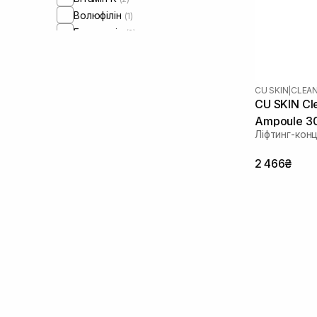
Волюфілін
(1)
Гамамеліс
(2)
Гіалуронова кислота
(11)
Гідролізований колаген
(1)
Гідролізований шовк
(1)
CU SKIN
|
CLEAN
Гліцерин
(1)
CU SKIN Cl
Глюконолактон
(1)
Ampoule 3
Глутатіон
Ліфтинг-кон
(1)
Екстракт гриба тремелли
(2)
2 466₴
Екстракт женьшеню
(1)
Екстракт морінги
(1)
Екстракт портулаку
(2)
Екстракт центелли азіатської
(7)
Екстракт хаутуніі
(1)
Ектоїн
(3)
Кераміди
(8)
Колаген
(2)
Кокосова олія
(1)