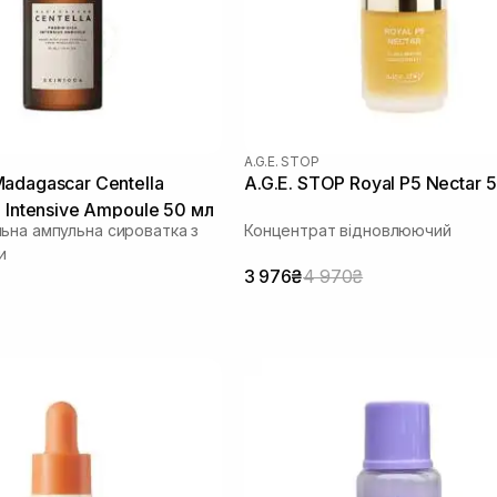
A.G.E. STOP
adagascar Centella
A.G.E. STOP Royal P5 Nectar 
a Intensive Ampoule 50 мл
ьна ампульна сироватка з
Концентрат відновлюючий
и
3 976₴
4 970₴