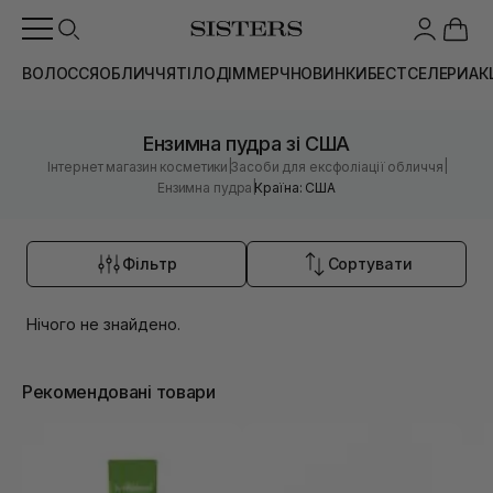
ВОЛОССЯ
ОБЛИЧЧЯ
ТІЛО
ДІМ
МЕРЧ
НОВИНКИ
БЕСТСЕЛЕРИ
АК
Ензимна пудра зі США
|
|
Інтернет магазин косметики
Засоби для ексфоліації обличчя
|
Ензимна пудра
Країна: США
Фільтр
Сортувати
Нічого не знайдено.
Рекомендовані товари