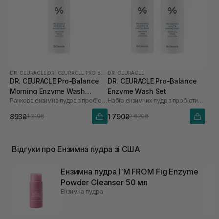
DR. CEURACLE
|
DR. CEURACLE PRO BALANCE
DR. CEURACLE
DR. CEURACLE Pro-Balance
DR. CEURACLE Pro-Balance
Morning Enzyme Wash
Enzyme Wash Set
Ранкова ензимна пудра з пробіотиками
Набір ензимних пудр з пробіотиками
(термін до 01.27р.) 50 г
893₴
1 790₴
1 310₴
2 620₴
Відгуки про Ензимна пудра зі США
Ензимна пудра I`M FROM Fig Enzyme
Powder Cleanser 50 мл
Ензимна пудра