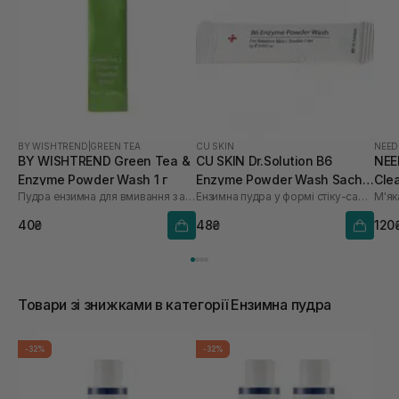
BY WISHTREND
|
GREEN TEA
CU SKIN
NEED
BY WISHTREND Green Tea &
CU SKIN Dr.Solution B6
NEE
Enzyme Powder Wash 1 г
Enzyme Powder Wash Sachet
Clea
Пудра ензимна для вмивання з ароматом матчі
Ензимна пудра у формі стіку-саше з піридоксином та каламіном
для проблемної та жирної
шкіри 1шт* 1 г
40₴
48₴
120
Товари зі знижками в категорії Ензимна пудра
-32%
-32%