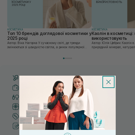
КОСМЕТИКА
КОСМЕТИКА
Топ 10 брендів доглядової косметики у
Каолін в косметиці: 
2025 році
використовують
Автор: Віка Нагорна У сучасному світі, де тренди
Автор: Юлія Цебрик Каолін в косметології – це
змінюються зі швидкістю світла, а ринок популярної
природний мінерал, натураль
косметики переповнений новими пропозиціями, вибір
безліч переваг для шкіри обл
засобу для себе стає справжнім викликом. 2025 р...
завдяки великій кількості ко
Безкоштовна доставка від 3000 UAH
Безпечні способи оплати
Тільки оригінальна косметика
Система бонусів та лояльності
Кращі ціни та топ товари
Рекомендації від косметологів