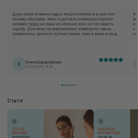
Дуже ніжна ензимна пудра, яка розчиняється в нуль без
Я 
залишку абразивів. Мені подобається використовувати
мі
ензимну пудру не лише на обличчя, але і на тіло замість
ко
скрабу. Для мене так максимально комфортно і менш
со
травматично для моєї чутливої шкіри, тому в мене розхід
та
досить збільшений 😅 В неї дуже приємний аромат,
характерний для всієї лінійки з інжиром 🤤, який приємно
огортає та залишається. Після очищення шкіра ніжна, не
пересушена та не стягується. Подобається відчуття після
вмивання. Враховуючи всі позивні сторони взяла одразу 2
Елена Барановська
шт, коли була спеціальна пропозиція. 💓🥰
Е
22.06.2026, 12:33
Статті