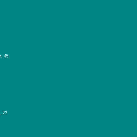
и, 45
, 23