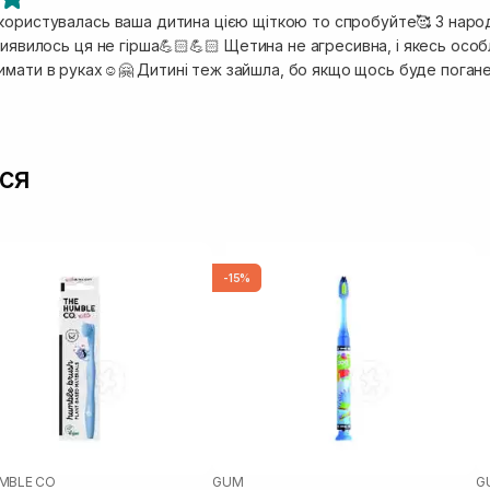
користувалась ваша дитина цією щіткою то спробуйте🥰 З наро
виявилось ця не гірша💪🏻💪🏻 Щетина не агресивна, і якесь особ
имати в руках☺️🤗 Дитині теж зайшла, бо якщо щось буде погане
ся
-15%
MBLE CO
GUM
G