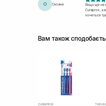
О
Оксана
Якщо ще не 
Curaprox, а 
хочеться тр
Вам також сподобаєть
CURAPROX
THE HU