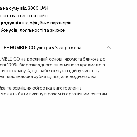
штою
В наявності
вул. Винниченка 4
 на суму від 3000 UAH
Немає в наявності!
ул. Академіка Підстригача, 1В
лата карткою на сайті
Немає в наявності!
продукція
від офіційних партнерів
ул. Івана Франка 36
Немає в наявності!
бонусів
, лояльності та знижок
вул. Степана Бандери 45
Немає в наявності!
л. 16-го Липня, 15
В наявності
а THE HUMBLE CO ультрам'яка рожева
ул. Кулика і Гудачека 23 (ТЦ Екватор)
В наявності
UMBLE CO на рослинній основі, якомога ближча до
снові 100% біорозкладного пшеничного крохмалю з
тиною класу А, що забезпечує надійну чистоту.
на пластмасова зубна щітка, але водночас ви
бка та зовнішня обгортка виготовлені з
 можуть бути викинуті разом із органічним сміттям.