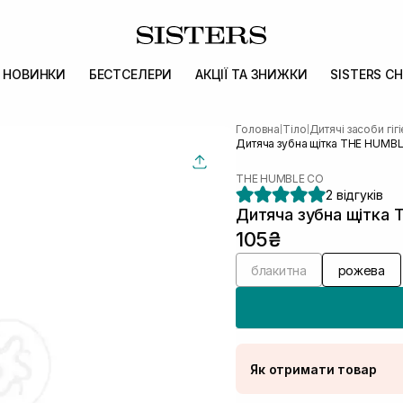
НОВИНКИ
БЕСТСЕЛЕРИ
АКЦІЇ ТА ЗНИЖКИ
SISTERS CH
Головна
Тіло
Дитячі засоби гіг
|
|
Дитяча зубна щітка THE HUMBL
THE HUMBLE CO
2 відгуків
Дитяча зубна щітка
105₴
блакитна
рожева
Як отримати товар