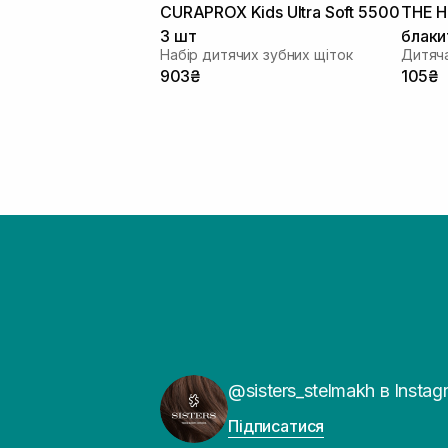
CURAPROX Kids Ultra Soft 5500
THE H
3 шт
блаки
Набір дитячих зубних щіток
Дитяча
903₴
105₴
@sisters_stelmakh в Instag
Підписатися