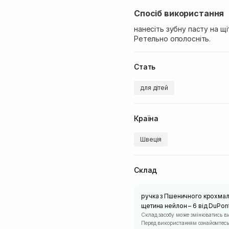
Спосіб використання
нанесіть зубну пасту на щ
Ретельно ополосніть.
Стать
для дітей
Країна
Швеція
Склад
ручка з Пшеничного крохмал
щетина нейлон – 6 від DuPon
Склад засобу може змінюватись в
Перед використанням ознайомтесь 