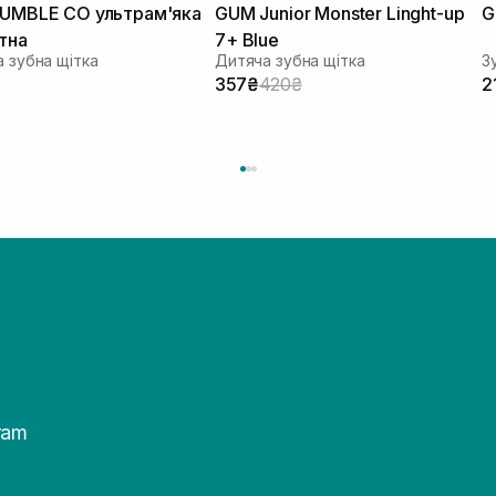
UMBLE CO ультрам'яка
GUM Junior Monster Linght-up
G
тна
7+ Blue
 зубна щітка
Дитяча зубна щітка
З
357₴
420₴
2
ram