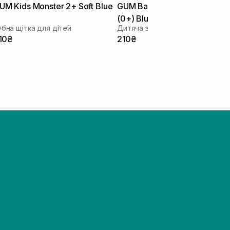
UM Kids Monster 2+ Soft Blue
GUM Baby Monster Toothbru
(0+) Blue
убна щітка для дітей
Дитяча зубна щітка
10₴
210₴