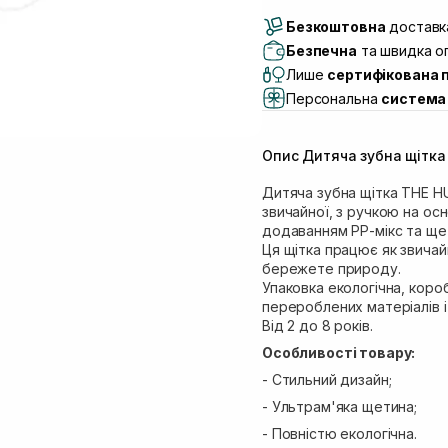
Доставка Новою По
Безкоштовна
Самовивіз м. Луцьк, 
доставка
Самовивіз м. Львів, в
Безпечна
та швидка оп
(Duck’s Lake)
Лише
сертифікована 
Самовивіз м. Львів, в
Персональна
система 
Самовивіз м. Львів, 
Самовивіз м. Рівне, ву
Опис Дитяча зубна щітк
Самовивіз м. Рівне, в
Дитяча зубна щітка THE H
звичайної, з ручкою на о
додаванням РР-мікс та ще
Ця щітка працює як звичай
бережете природу.
Упаковка екологічна, коро
перероблених матеріалів і
Від 2 до 8 років.
Особливості товару:
- Стильний дизайн;
- Ультрам'яка щетина;
- Повністю екологічна.