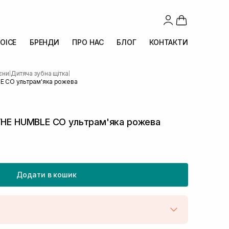
OICE
БРЕНДИ
ПРО НАС
БЛОГ
КОНТАКТИ
ієни
Дитяча зубна щітка
|
|
E CO ультрам'яка рожева
 THE HUMBLE CO ультрам'яка рожева
Додати в кошик