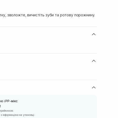
ітку, зволожте, вичистіть зуби та ротову порожнину.
ю і РР-мікс
t
иробником.
з інформацією на упаковці.