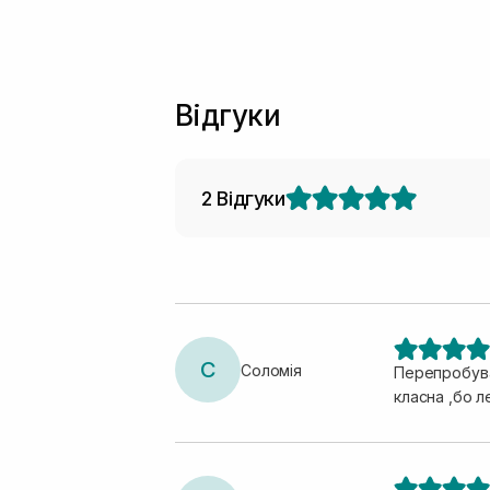
Відгуки
2 Відгуки
С
Соломія
Перепробува
класна ,бо 