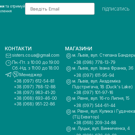
Email
ини
та отримуй
підписатись
влення
КОНТАКТИ
МАГАЗИНИ
sisters.co.ua@gmail.com
м. Львів, вул. Степана Бандер
Пн.-Пт. з 10:00 до 19:00
+38 (098) 778-13-79
Сб.-Нд. з 11:00 до 18:00
м. Львів, вул. Івана Франка, 36
Менеджер
+38 (097) 611-95-94
+38 (097) 612-54-81
м. Львів, вул. Академіка
+38 (097) 788-12-88
Підстригача, 1В (Duck's Lake)
+38 (097) 983-41-20
+38 (097) 101-97-16
+38 (068) 693-46-00
м. Рівне, вул. 16-го Липня, 15
+38 (068) 951-22-86
+38 (097) 544-61-44
м. Рівне, вул. Кулика і Гудачека
(ТЦ Екватор)
+38 (068) 209-34-88
м. Луцьк, вул. Винниченка, 4