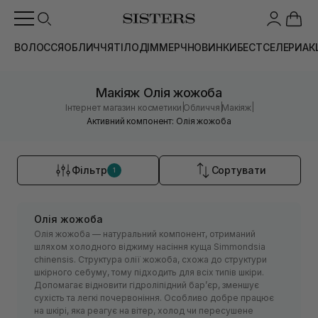
ВОЛОССЯ
ОБЛИЧЧЯ
ТІЛО
ДІМ
МЕРЧ
НОВИНКИ
БЕСТСЕЛЕРИ
АК
Макіяж Олія жожоба
|
|
|
Інтернет магазин косметики
Обличчя
Макіяж
Активний компонент: Олія жожоба
Фільтр
Сортувати
1
Олія жожоба
Олія жожоба — натуральний компонент, отриманий
шляхом холодного віджиму насіння куща Simmondsia
chinensis. Структура олії жожоба, схожа до структури
шкірного себуму, тому підходить для всіх типів шкіри.
Допомагає відновити гідроліпідний бар’єр, зменшує
сухість та легкі почервоніння. Особливо добре працює
на шкірі, яка реагує на вітер, холод чи пересушене