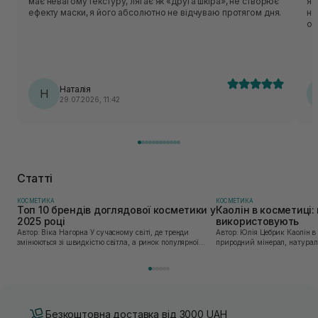
має невагому текстуру, лягає як «друга шкіра», не створює
яскрави
ефекту маски, я його абсолютно не відчуваю протягом дня.
на
ос
то
ле
ро
Si
Наталія
Н
29.07.2026, 11:42
Статті
КОСМЕТИКА
КОСМЕТИКА
Топ 10 брендів доглядової косметики у
Каолін в косметиці: 
2025 році
використовують
Автор: Віка Нагорна У сучасному світі, де тренди
Автор: Юлія Цебрик Каолін в косметології – це
змінюються зі швидкістю світла, а ринок популярної
природний мінерал, натураль
косметики переповнений новими пропозиціями, вибір
безліч переваг для шкіри обл
засобу для себе стає справжнім викликом. 2025 р...
завдяки великій кількості ко
Безкоштовна доставка від 3000 UAH