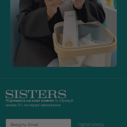
Підпишись на наші новини
та отримуй
знижку 5% на перше замовлення
Email
підписатись