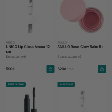
UNICO
ANILLO
UNICO Lip Gloss Amour 12
ANILLO Rosе Glow Balm 5 г
мл
Блиск для губ
Бальзам для губ
590₴
620₴
775₴
ВИБІР ОКСАНИ
ВИБІР ІЛОНИ