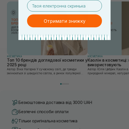
email
Отримати знижку
КОСМЕТИКА
КОСМЕТИКА
Топ 10 брендів доглядової косметики у
Каолін в косметиці: 
2025 році
використовують
Автор: Віка Нагорна У сучасному світі, де тренди
Автор: Юлія Цебрик Каолін в косметології – це
змінюються зі швидкістю світла, а ринок популярної
природний мінерал, натураль
косметики переповнений новими пропозиціями, вибір
безліч переваг для шкіри обл
засобу для себе стає справжнім викликом. 2025 р...
завдяки великій кількості ко
Безкоштовна доставка від 3000 UAH
Безпечні способи оплати
Тільки оригінальна косметика