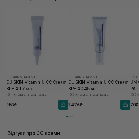
CU SKIN
|
VITAMIN U
CU SKIN
|
VITAMIN U
UNIC
CU SKIN Vitamin U CC Cream
CU SKIN Vitamin U CC Cream
UNI
SPF 40 7 мл
SPF 40 45 мл
PA+
СС-крем с вітаміном U
СС-крем с вітаміном U
258₴
1 476₴
790
Відгуки про CC креми