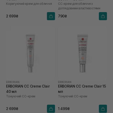
Коригуючий крем для обличчя
СС-крем для обличчя з
доглядовими властивостями
2 699₴
790₴
ERBORIAN
ERBORIAN
ERBORIAN CC Creme Clair
ERBORIAN CC Creme Clair 15
40 мл
мл
Тонуючий СС-крем
Тонуючий СС-крем
2 699₴
1 499₴