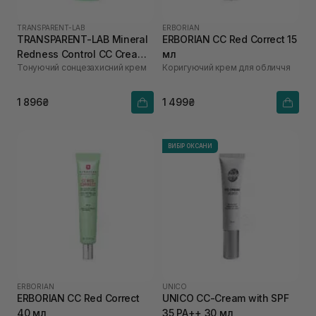
TRANSPARENT-LAB
ERBORIAN
TRANSPARENT-LAB Mineral
ERBORIAN CC Red Correct 15
Redness Control CC Cream
мл
Тонуючий сонцезахисний крем
Коригуючий крем для обличчя
SPF50 45 мл
1 896₴
1 499₴
ВИБІР ОКСАНИ
ERBORIAN
UNICO
ERBORIAN CC Red Correct
UNICO CC-Cream with SPF
40 мл
35 PA++ 30 мл