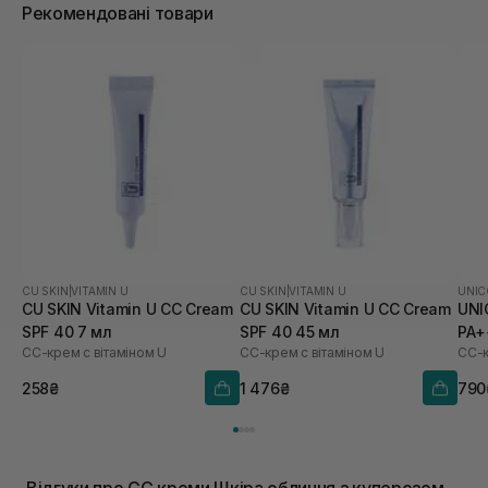
Рекомендовані товари
CU SKIN
|
VITAMIN U
CU SKIN
|
VITAMIN U
UNIC
CU SKIN Vitamin U CC Cream
CU SKIN Vitamin U CC Cream
UNI
SPF 40 7 мл
SPF 40 45 мл
PA+
СС-крем с вітаміном U
СС-крем с вітаміном U
258₴
1 476₴
790