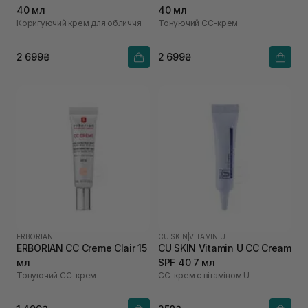
40 мл
40 мл
Коригуючий крем для обличчя
Тонуючий СС-крем
2 699₴
2 699₴
ERBORIAN
CU SKIN
|
VITAMIN U
ERBORIAN CC Creme Clair 15
CU SKIN Vitamin U CC Cream
мл
SPF 40 7 мл
Тонуючий СС-крем
СС-крем с вітаміном U