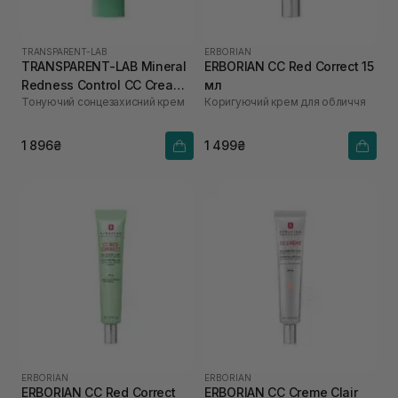
TRANSPARENT-LAB
ERBORIAN
TRANSPARENT-LAB Mineral
ERBORIAN CC Red Correct 15
Redness Control CC Cream
мл
Тонуючий сонцезахисний крем
Коригуючий крем для обличчя
SPF50 45 мл
1 896₴
1 499₴
ERBORIAN
ERBORIAN
ERBORIAN CC Red Correct
ERBORIAN CC Creme Clair