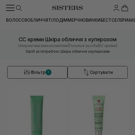
ВОЛОССЯ
ОБЛИЧЧЯ
ТІЛО
ДІМ
МЕРЧ
НОВИНКИ
БЕСТСЕЛЕРИ
АК
CC креми Шкіра обличчя з куперозом
|
|
|
Інтернет магазин косметики
Тональні засоби
CC креми
Засіб за потребою: Шкіра обличчя з куперозом
Фільтр
Сортувати
1