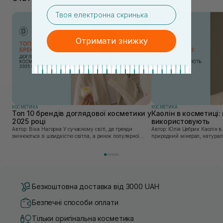
email
Отримати знижку
КОСМЕТИКА
КОСМЕТИКА
Топ 10 брендів доглядової косметики у
Каолін в косметиці: 
2025 році
використовують
Автор: Віка Нагорна У сучасному світі, де тренди
Автор: Юлія Цебрик Каолін в косметології – це
змінюються зі швидкістю світла, а ринок популярної
природний мінерал, натураль
косметики переповнений новими пропозиціями, вибір
безліч переваг для шкіри обл
засобу для себе стає справжнім викликом. 2025 р...
завдяки великій кількості ко
Безкоштовна доставка від 3000 UAH
Безпечні способи оплати
Тільки оригінальна косметика