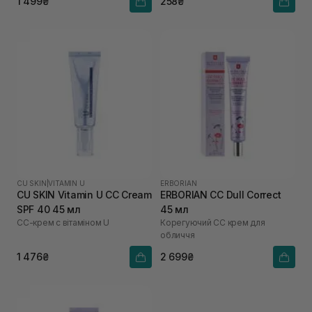
1 499₴
258₴
CU SKIN
|
VITAMIN U
ERBORIAN
CU SKIN Vitamin U CC Cream
ERBORIAN CC Dull Correct
SPF 40 45 мл
45 мл
СС-крем с вітаміном U
Корегуючий СС крем для
обличчя
1 476₴
2 699₴