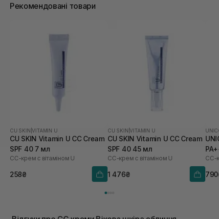
Рекомендовані товари
CU SKIN
|
VITAMIN U
CU SKIN
|
VITAMIN U
UNIC
CU SKIN Vitamin U CC Cream
CU SKIN Vitamin U CC Cream
UNI
SPF 40 7 мл
SPF 40 45 мл
PA+
СС-крем с вітаміном U
СС-крем с вітаміном U
258₴
1 476₴
790