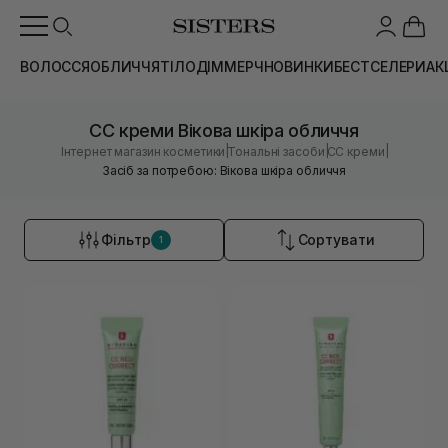
ВОЛОССЯ
ОБЛИЧЧЯ
ТІЛО
ДІМ
МЕРЧ
НОВИНКИ
БЕСТСЕЛЕРИ
АК
CC креми Вікова шкіра обличчя
|
|
|
Інтернет магазин косметики
Тональні засоби
CC креми
Засіб за потребою: Вікова шкіра обличчя
Фільтр
Сортувати
1