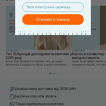
email
Отримати знижку
КОСМЕТИКА
КОСМЕТИКА
Топ 10 брендів доглядової косметики у
Каолін в косметиці: 
2025 році
використовують
Автор: Віка Нагорна У сучасному світі, де тренди
Автор: Юлія Цебрик Каолін в косметології – це
змінюються зі швидкістю світла, а ринок популярної
природний мінерал, натураль
косметики переповнений новими пропозиціями, вибір
безліч переваг для шкіри обл
засобу для себе стає справжнім викликом. 2025 р...
завдяки великій кількості ко
Безкоштовна доставка від 3000 UAH
Безпечні способи оплати
Тільки оригінальна косметика