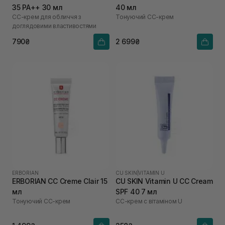
35 PA++ 30 мл
40 мл
СС-крем для обличчя з
Тонуючий СС-крем
доглядовими властивостями
790₴
2 699₴
ERBORIAN
CU SKIN
|
VITAMIN U
ERBORIAN CC Creme Clair 15
CU SKIN Vitamin U CC Cream
мл
SPF 40 7 мл
Тонуючий СС-крем
СС-крем с вітаміном U