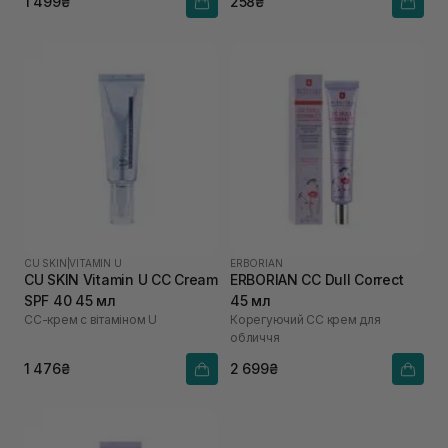
1 499₴
258₴
CU SKIN
|
VITAMIN U
ERBORIAN
CU SKIN Vitamin U CC Cream
ERBORIAN CC Dull Correct
SPF 40 45 мл
45 мл
СС-крем с вітаміном U
Корегуючий СС крем для
обличчя
1 476₴
2 699₴