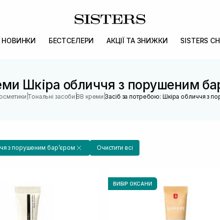
НОВИНКИ
БЕСТСЕЛЕРИ
АКЦІЇ ТА ЗНИЖКИ
SISTERS CH
еми Шкіра обличчя з порушеним ба
|
|
|
косметики
Тональні засоби
BB креми
Засіб за потребою: Шкіра обличчя з п
чя з порушеним барʼєром
Очистити всі
ВИБІР ОКСАНИ