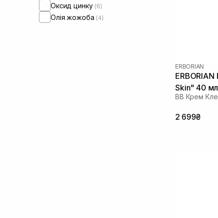
Оксид цинку
(6)
Олія жожоба
(4)
ERBORIAN
ERBORIAN B
Skin" 40 м
ВВ Крем Кл
2 699₴