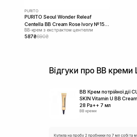
PURITO
PURITO Seoul Wonder Releaf
Centella BB Cream Rose Ivory №15
ВВ-крем з екстрактом центелли
30 мл
587₴
690₴
Відгуки про BB креми
BB Крем потрійної дії C
SKIN Vitamin U BB Cream
28 Pa++ 7 мл
BB креми
Купила на пробу 2 пробники по 7 мл собі та м