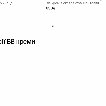
ійної дії
ВВ-крем з екстрактом центелли
№23 30 мл
690₴
рії BB креми