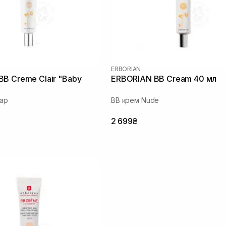
ERBORIAN
B Creme Clair "Baby
ERBORIAN BB Cream 40 мл
л
еар
ВВ крем Nude
2 699₴