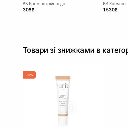
BB Крем потрійної дії
BB Крем потр
306₴
1 530₴
Товари зі знижками в катего
-15%