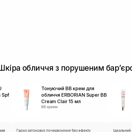
 Шкіра обличчя з порушеним барʼєр
U
Тонуючий BB крем для
 Spf
обличчя ERBORIAN Super ВВ
Cream Clair 15 мл
BB креми
амі
Гарно затоновує почервоніння без ефекту
Ідеальний