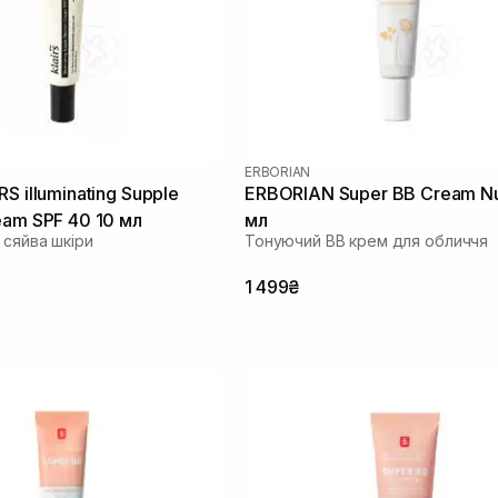
ERBORIAN
S illuminating Supple
ERBORIAN Super ВВ Cream N
eam SPF 40 10 мл
мл
 сяйва шкіри
Тонуючий BB крем для обличчя
1 499₴