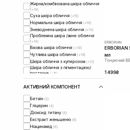
Жирна/комбінована шкіра обличчя
(+19)
Суха шкіра обличчя
(+15)
Нормальна шкіра обличчя
(+19)
Зневоднена шкіра обличчя
(+14)
Проблемна шкіра /акне обличчя
(+16)
ERBORIAN
Вікова шкіра обличчя
ERBORIAN S
(+19)
Чутлива шкіра обличчя
мл
(+19)
Тонуючий BB
Шкіра обличчя з куперозом
(+12)
Шкіра обличчя з пігментацією/
1 499₴
постакне
(+15)
Шкіра обличчя з розширеними
порами
(+11)
АКТИВНИЙ КОМПОНЕНТ
Шкіра обличчя з порушеним
барʼєром
Бетаїн
(2)
Шкіра обличчя з порушеним
Гліцерин
(4)
мікробіомом
(+10)
Діоксид титану
(6)
Екстракт женьшеню
(8)
Ніацинамід
(6)