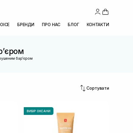
OICE
БРЕНДИ
ПРО НАС
БЛОГ
КОНТАКТИ
рʼєром
орушеним барʼєром
Сортувати
ВИБІР ОКСАНИ