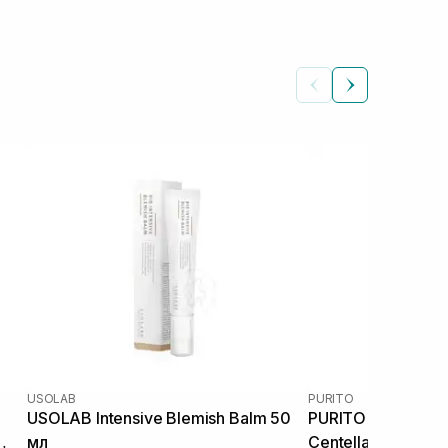
USOLAB
PURITO
USOLAB Intensive Blemish Balm 50
PURITO Seoul Won
мл
Centella BB Cream