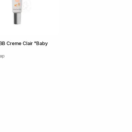
B Creme Clair "Baby
еар