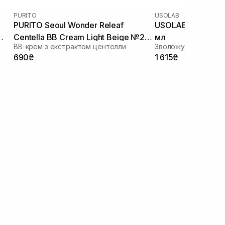
PURITO
USOLAB
PURITO Seoul Wonder Releaf
USOLAB Intensive
Centella BB Cream Light Beige №21
мл
ВВ-крем з екстрактом центелли
Зволожуючий ВВ кр
30 мл
690₴
1 615₴