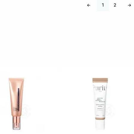
←
1
2
→