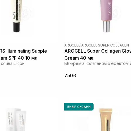
AROCELL
|
AROCELL SUPER COLLAGEN
S illuminating Supple
AROCELL Super Collagen Glo
eam SPF 40 10 мл
Cream 40 мл
 сяйва шкіри
ВВ-крем з колагеном з ефектом 
750₴
ВИБІР ОКСАНИ