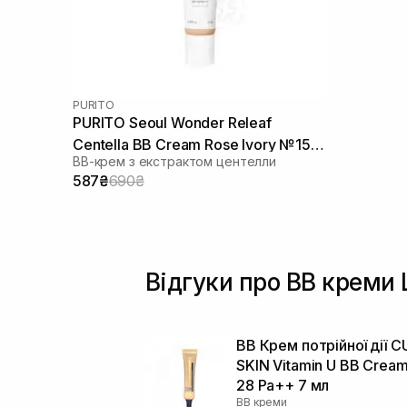
PURITO
PURITO Seoul Wonder Releaf
Centella BB Cream Rose Ivory №15
ВВ-крем з екстрактом центелли
30 мл
587₴
690₴
Відгуки про BB креми 
BB Крем потрійної дії C
SKIN Vitamin U BB Cream
28 Pa++ 7 мл
BB креми