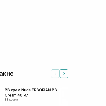
такне
ВВ крем Nude ERBORIAN BB
BB Крем потр
Cream 40 мл
SKIN Vitamin
BB креми
28 Pa++ 45 
BB креми