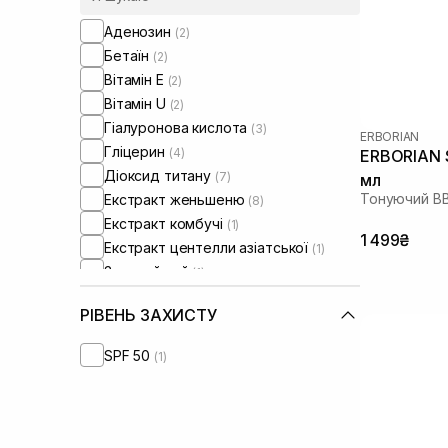
мікробіомом
(+10)
Аденозин
(2)
Бетаїн
(2)
Вітамін Е
(2)
Вітамін U
(2)
Гіалуронова кислота
(3)
ERBORIAN
Гліцерин
(4)
ERBORIAN 
Діоксид титану
(7)
мл
Тонуючий BB
Екстракт женьшеню
(8)
Екстракт комбучі
(1)
1 499₴
Екстракт центелли азіатської
(1)
Зелений чай
(1)
Колаген
(2)
РІВЕНЬ ЗАХИСТУ
Ніацинамід
(10)
Оксид цинку
(6)
SPF 50
(1)
Олія жожоба
(4)
Пептиди
(2)
Полінуклеотиди
(2)
Сквалан
(1)